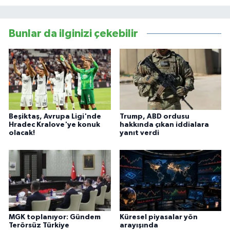
Bunlar da ilginizi çekebilir
Beşiktaş, Avrupa Ligi'nde
Trump, ABD ordusu
Hradec Kralove'ye konuk
hakkında çıkan iddialara
olacak!
yanıt verdi
MGK toplanıyor: Gündem
Küresel piyasalar yön
Terörsüz Türkiye
arayışında