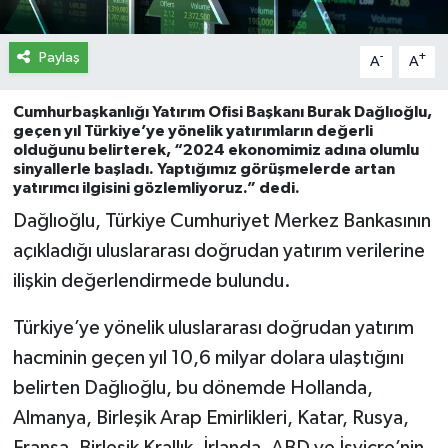
İletişim
Paylaş
-
+
A
A
Künye
Cumhurbaşkanlığı Yatırım Ofisi Başkanı Burak Dağlıoğlu,
geçen yıl Türkiye’ye yönelik yatırımların değerli
Yasal Uyarı
olduğunu belirterek, “2024 ekonomimiz adına olumlu
sinyallerle başladı. Yaptığımız görüşmelerde artan
yatırımcı ilgisini gözlemliyoruz.” dedi.
Dağlıoğlu, Türkiye Cumhuriyet Merkez Bankasının
açıkladığı uluslararası doğrudan yatırım verilerine
ilişkin değerlendirmede bulundu.
Türkiye’ye yönelik uluslararası doğrudan yatırım
hacminin geçen yıl 10,6 milyar dolara ulaştığını
belirten Dağlıoğlu, bu dönemde Hollanda,
Almanya, Birleşik Arap Emirlikleri, Katar, Rusya,