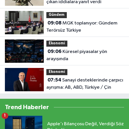
çıkan iddialara yanıt verdi
Gündem
09:08
MGK toplanıyor: Gündem
Terörsüz Türkiye
Ekonomi
09:06
Küresel piyasalar yön
arayışında
Ekonomi
07:54
Sanayi desteklerinde çarpıcı
ayrışma: AB, ABD, Türkiye / Çin
Trend Haberler
1
Apple'ı Bilançosu Değil, Verdiği Söz