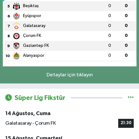
Beşiktaş
0
0
5
Eyüpspor
0
0
6
Galatasaray
0
0
7
Çorum FK
0
0
8
Gaziantep FK
0
0
9
Alanyaspor
0
0
10
Detaylar için tıklayın
Süper Lig Fikstür
14 Ağustos, Cuma
Galatasaray - Çorum FK
21:30
15 Ağustos, Cumartesi