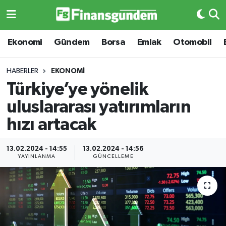
Ekonomi
Ekonomi
Ekonomi
Gündem
Borsa
Emlak
Otomobil
Gündem
Gündem
HABERLER
EKONOMI
Türkiye’ye yönelik
Borsa
Borsa
uluslararası yatırımların
Emlak
Emlak
hızı artacak
Emtia
Otomobil
13.02.2024 - 14:55
13.02.2024 - 14:56
YAYINLANMA
GÜNCELLEME
Otomobil
Emtia
Gizlilik Sözleşmesi
BITCOIN
Hakkımızda
Yapay Zeka