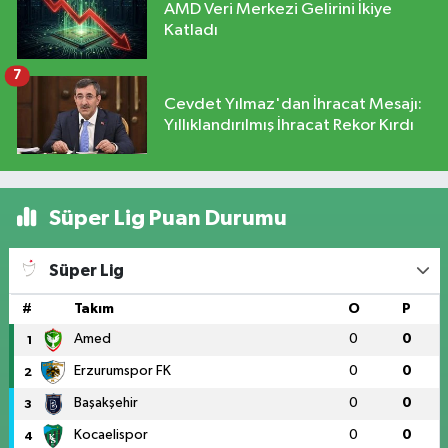
AMD Veri Merkezi Gelirini İkiye
Katladı
7
Cevdet Yılmaz'dan İhracat Mesajı:
Yıllıklandırılmış İhracat Rekor Kırdı
Süper Lig Puan Durumu
Süper Lig
#
Takım
O
P
Amed
0
0
1
Erzurumspor FK
0
0
2
Başakşehir
0
0
3
Kocaelispor
0
0
4