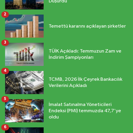
Düşürdü
2
Temettü kararını açıklayan şirketler
3
TÜİK Açıkladı: Temmuzun Zam ve
İndirim Şampiyonları
4
TCMB, 2026 İlk Çeyrek Bankacılık
Verilerini Açıkladı
5
İmalat Satınalma Yöneticileri
Endeksi (PMI) temmuzda 47,7'ye
oldu
6