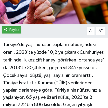
İletişim
Künye
Paylaş
-
+
A
A
Yasal Uyarı
Türkiye’de yaşlı nüfusun toplam nüfus içindeki
oranı, 2023’te yüzde 10,2’ye çıkarak Cumhuriyet
tarihinde ilk kez çift haneyi görürken ‘ortanca yaş’
da 2013’te 30,4 iken, geçen yıl 34’e yükseldi.
Çocuk sayısı düştü, yaşlı sayısının oranı arttı.
Türkiye İstatistik Kurumu (TÜİK) verilerinden
yapılan derlemeye göre, Türkiye’nin nüfusu hızla
yaşlanıyor. 65 yaş ve üzeri nüfus, 2023’te 8
milyon 722 bin 806 kişi oldu. Geçen yıl yaşlı