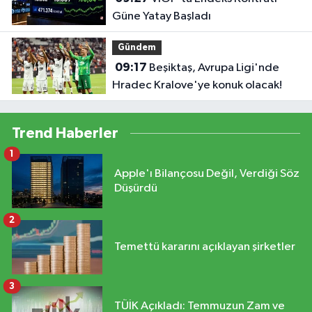
Güne Yatay Başladı
Gündem
09:17
Beşiktaş, Avrupa Ligi'nde
Hradec Kralove'ye konuk olacak!
Trend Haberler
1
Apple'ı Bilançosu Değil, Verdiği Söz
Düşürdü
2
Temettü kararını açıklayan şirketler
3
TÜİK Açıkladı: Temmuzun Zam ve