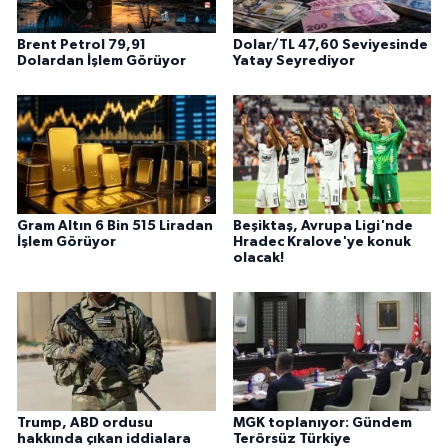
Brent Petrol 79,91
Dolar/TL 47,60 Seviyesinde
Dolardan İşlem Görüyor
Yatay Seyrediyor
Gram Altın 6 Bin 515 Liradan
Beşiktaş, Avrupa Ligi'nde
İşlem Görüyor
Hradec Kralove'ye konuk
olacak!
Trump, ABD ordusu
MGK toplanıyor: Gündem
hakkında çıkan iddialara
Terörsüz Türkiye