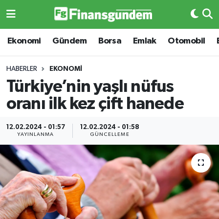
Ekonomi
Ekonomi
Ekonomi
Gündem
Borsa
Emlak
Otomobil
Gündem
Gündem
HABERLER
EKONOMI
Türkiye’nin yaşlı nüfus
Borsa
Borsa
oranı ilk kez çift hanede
Emlak
Emlak
12.02.2024 - 01:57
12.02.2024 - 01:58
YAYINLANMA
GÜNCELLEME
Emtia
Otomobil
Otomobil
Emtia
Gizlilik Sözleşmesi
BITCOIN
Hakkımızda
Yapay Zeka