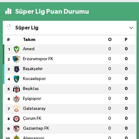
Süper Lig Puan Durumu
Süper Lig
#
Takım
O
P
Amed
0
0
1
Erzurumspor FK
0
0
2
Başakşehir
0
0
3
Kocaelispor
0
0
4
Beşiktaş
0
0
5
Eyüpspor
0
0
6
Galatasaray
0
0
7
Çorum FK
0
0
8
Gaziantep FK
0
0
9
Alanyaspor
0
0
10