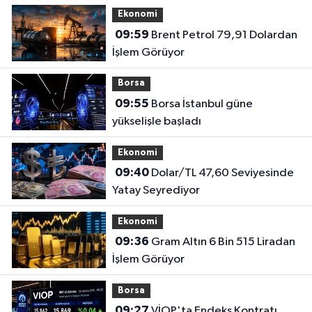
Ekonomi
09:59
Brent Petrol 79,91 Dolardan
İşlem Görüyor
Borsa
09:55
Borsa İstanbul güne
yükselişle başladı
Ekonomi
09:40
Dolar/TL 47,60 Seviyesinde
Yatay Seyrediyor
Ekonomi
09:36
Gram Altın 6 Bin 515 Liradan
İşlem Görüyor
Borsa
09:27
VİOP'ta Endeks Kontratı