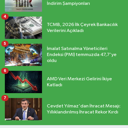
İndirim Şampiyonları
4
TCMB, 2026 İlk Çeyrek Bankacılık
Verilerini Açıkladı
5
İmalat Satınalma Yöneticileri
Endeksi (PMI) temmuzda 47,7'ye
oldu
6
AMD Veri Merkezi Gelirini İkiye
Katladı
7
Cevdet Yılmaz'dan İhracat Mesajı:
Yıllıklandırılmış İhracat Rekor Kırdı