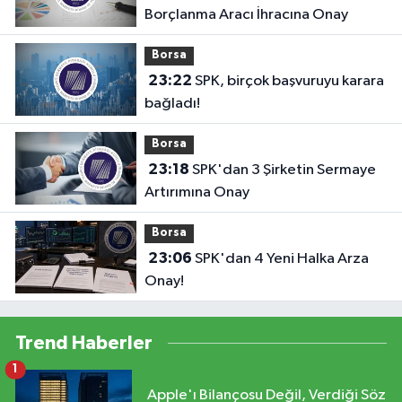
Borçlanma Aracı İhracına Onay
Borsa
23:22
SPK, birçok başvuruyu karara
bağladı!
Borsa
23:18
SPK'dan 3 Şirketin Sermaye
Artırımına Onay
Borsa
23:06
SPK'dan 4 Yeni Halka Arza
Onay!
Trend Haberler
1
Apple'ı Bilançosu Değil, Verdiği Söz