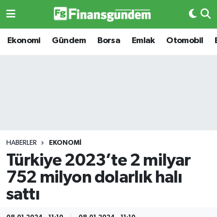
Ekonomi
Ekonomi
Ekonomi
Gündem
Borsa
Emlak
Otomobil
Gündem
Gündem
Borsa
Borsa
Emlak
Emlak
Emtia
Otomobil
HABERLER
EKONOMI
Türkiye 2023’te 2 milyar
Otomobil
Emtia
752 milyon dolarlık halı
Gizlilik Sözleşmesi
BITCOIN
sattı
Hakkımızda
Yapay Zeka