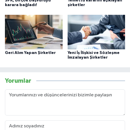
SPK, birçok başvuruyu
Temettü kararını açıklayan
karara bağladı!
şirketler
Geri Alım Yapan Şirketler
Yeni İş İlişkisi ve Sözleşme
İmzalayan Şirketler
Yorumlar