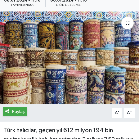
08.01.2024 - 11:10
08.01.2024 - 11:10
YAYINLANMA
GÜNCELLEME
İletişim
Künye
Yasal Uyarı
Paylaş
-
+
A
A
Türk halıcılar, geçen yıl 612 milyon 194 bin