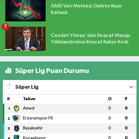
AMD Veri Merkezi Gelirini İkiye
Katladı
7
Cevdet Yılmaz'dan İhracat Mesajı:
Yıllıklandırılmış İhracat Rekor Kırdı
Süper Lig Puan Durumu
Süper Lig
#
Takım
O
P
Amed
0
0
1
Erzurumspor FK
0
0
2
Başakşehir
0
0
3
Kocaelispor
0
0
4