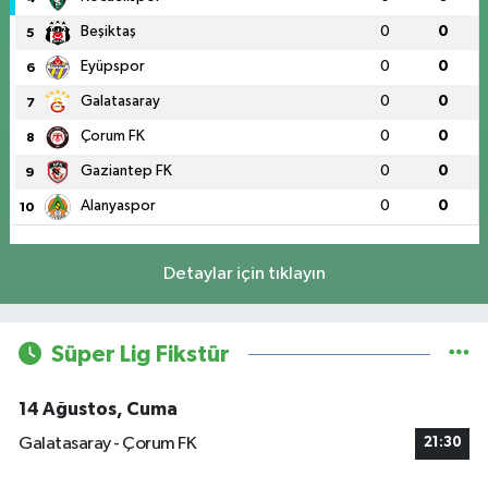
Beşiktaş
0
0
5
Eyüpspor
0
0
6
Galatasaray
0
0
7
Çorum FK
0
0
8
Gaziantep FK
0
0
9
Alanyaspor
0
0
10
Detaylar için tıklayın
Süper Lig Fikstür
14 Ağustos, Cuma
Galatasaray - Çorum FK
21:30