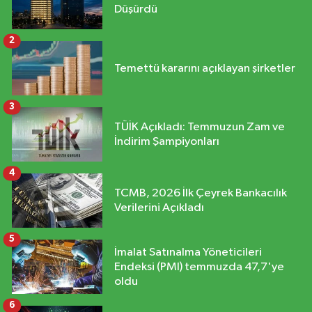
Düşürdü
2
Temettü kararını açıklayan şirketler
3
TÜİK Açıkladı: Temmuzun Zam ve
İndirim Şampiyonları
4
TCMB, 2026 İlk Çeyrek Bankacılık
Verilerini Açıkladı
5
İmalat Satınalma Yöneticileri
Endeksi (PMI) temmuzda 47,7'ye
oldu
6