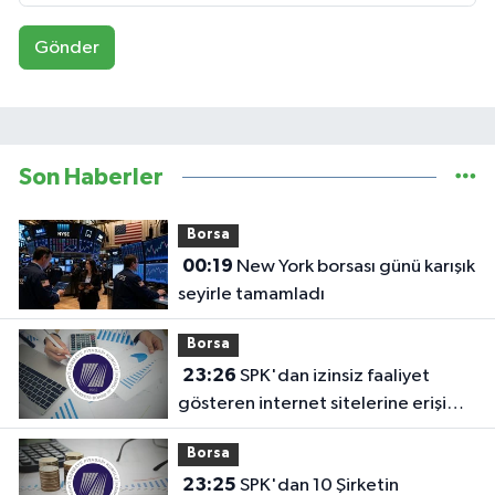
Gönder
Son Haberler
Borsa
00:19
New York borsası günü karışık
seyirle tamamladı
Borsa
23:26
SPK'dan izinsiz faaliyet
gösteren internet sitelerine erişim
engeli!
Borsa
23:25
SPK'dan 10 Şirketin