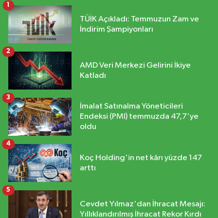
1
TÜİK Açıkladı: Temmuzun Zam ve
İndirim Şampiyonları
2
AMD Veri Merkezi Gelirini İkiye
Katladı
3
İmalat Satınalma Yöneticileri
Endeksi (PMI) temmuzda 47,7'ye
oldu
4
Koç Holding'in net kârı yüzde 147
arttı
5
Cevdet Yılmaz'dan İhracat Mesajı:
Yıllıklandırılmış İhracat Rekor Kırdı