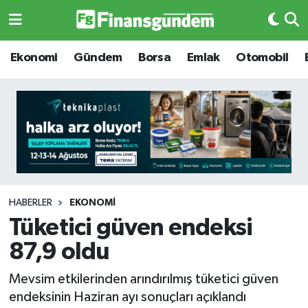
Ekonomi
Ekonomi
Ekonomi
Gündem
Borsa
Emlak
Otomobil
Gündem
Gündem
Borsa
Borsa
Emlak
Emlak
Emtia
Otomobil
HABERLER
EKONOMI
Tüketici güven endeksi
Otomobil
Emtia
87,9 oldu
Gizlilik Sözleşmesi
BITCOIN
Mevsim etkilerinden arındırılmış tüketici güven
endeksinin Haziran ayı sonuçları açıklandı
Hakkımızda
Yapay Zeka