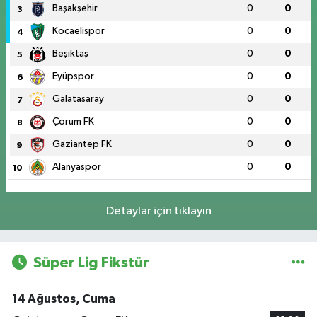
Başakşehir
0
0
3
Kocaelispor
0
0
4
Beşiktaş
0
0
5
Eyüpspor
0
0
6
Galatasaray
0
0
7
Çorum FK
0
0
8
Gaziantep FK
0
0
9
Alanyaspor
0
0
10
Detaylar için tıklayın
Süper Lig Fikstür
14 Ağustos, Cuma