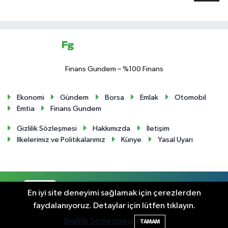
Finans Gundem – %100 Finans
Ekonomi
Gündem
Borsa
Emlak
Otomobil
Emtia
Finans Gundem
Gizlilik Sözleşmesi
Hakkımızda
İletişim
İlkelerimiz ve Politikalarımız
Künye
Yasal Uyarı
RSS
Copyright © 2024. Her hakkı saklıdır.
En iyi site deneyimi sağlamak için çerezlerden
faydalanıyoruz. Detaylar için lütfen tıklayın.
Haber Yazılımı:
TE Bilişim
Gizlilik Sözleşmesi
TAMAM