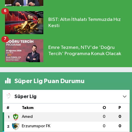
6
BIST: Altın İthalatı Temmuzda Hız
Kesti
7
Emre Tezmen, NTV'de 'Doğru
Tercih' Programına Konuk Olacak
Süper Lig Puan Durumu
Süper Lig
#
Takım
O
P
Amed
0
0
1
Erzurumspor FK
0
0
2