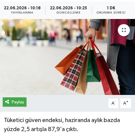
22.06.2026 - 10:18
22.06.2026 - 10:25
1 DK
İletişim
YAYINLANMA
GÜNCELLEME
OKUNMA SÜRESI
Künye
Yasal Uyarı
Paylaş
-
+
A
A
Tüketici güven endeksi, haziranda aylık bazda
yüzde 2,5 artışla 87,9'a çıktı.