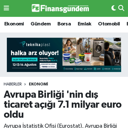
Ekonomi
Ekonomi
Ekonomi
Gündem
Borsa
Emlak
Otomobil
Gündem
Gündem
Borsa
Borsa
Emlak
Emlak
Emtia
Otomobil
HABERLER
EKONOMI
Avrupa Birliği 'nin dış
Otomobil
Emtia
ticaret açığı 7.1 milyar euro
Gizlilik Sözleşmesi
BITCOIN
oldu
Hakkımızda
Yapay Zeka
Avrupa İstatistik Ofisi (Eurostat), Avrupa Birliği