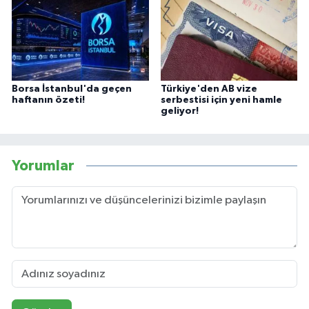
Borsa İstanbul'da geçen
Türkiye'den AB vize
haftanın özeti!
serbestisi için yeni hamle
geliyor!
Yorumlar