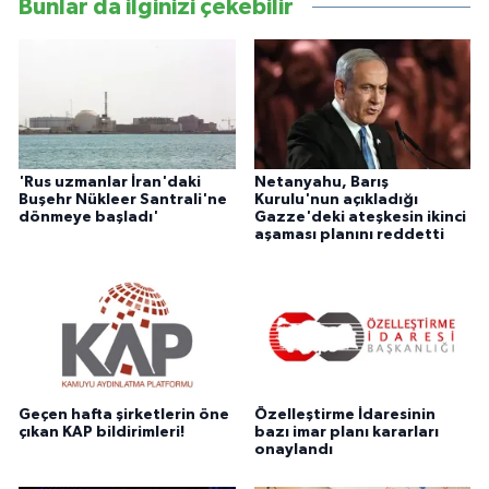
Bunlar da ilginizi çekebilir
'Rus uzmanlar İran'daki
Netanyahu, Barış
Buşehr Nükleer Santrali'ne
Kurulu'nun açıkladığı
dönmeye başladı'
Gazze'deki ateşkesin ikinci
aşaması planını reddetti
Geçen hafta şirketlerin öne
Özelleştirme İdaresinin
çıkan KAP bildirimleri!
bazı imar planı kararları
onaylandı