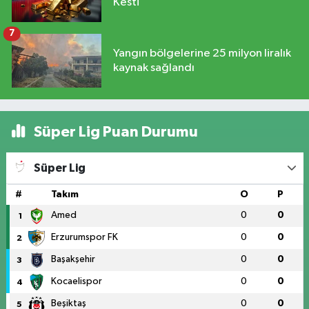
Kesti
7
Yangın bölgelerine 25 milyon liralık
kaynak sağlandı
Süper Lig Puan Durumu
Süper Lig
#
Takım
O
P
Amed
0
0
1
Erzurumspor FK
0
0
2
Başakşehir
0
0
3
Kocaelispor
0
0
4
Beşiktaş
0
0
5