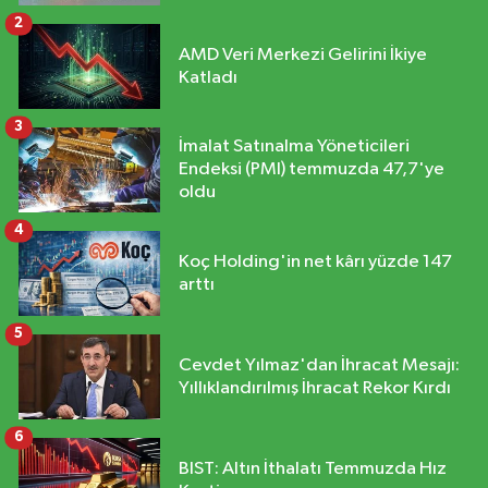
2
AMD Veri Merkezi Gelirini İkiye
Katladı
3
İmalat Satınalma Yöneticileri
Endeksi (PMI) temmuzda 47,7'ye
oldu
4
Koç Holding'in net kârı yüzde 147
arttı
5
Cevdet Yılmaz'dan İhracat Mesajı:
Yıllıklandırılmış İhracat Rekor Kırdı
6
BIST: Altın İthalatı Temmuzda Hız