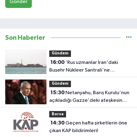
Gönder
Son Haberler
Gündem
16:00
'Rus uzmanlar İran'daki
Buşehr Nükleer Santrali'ne
dönmeye başladı'
Gündem
15:30
Netanyahu, Barış Kurulu'nun
açıkladığı Gazze'deki ateşkesin
ikinci aşaması planını reddetti
Borsa
14:30
Geçen hafta şirketlerin öne
çıkan KAP bildirimleri!