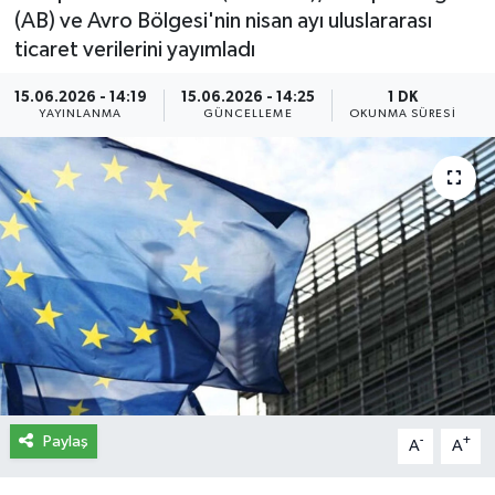
(AB) ve Avro Bölgesi'nin nisan ayı uluslararası
İletişim
ticaret verilerini yayımladı
Künye
15.06.2026 - 14:19
15.06.2026 - 14:25
1 DK
YAYINLANMA
GÜNCELLEME
OKUNMA SÜRESI
Yasal Uyarı
Paylaş
-
+
A
A