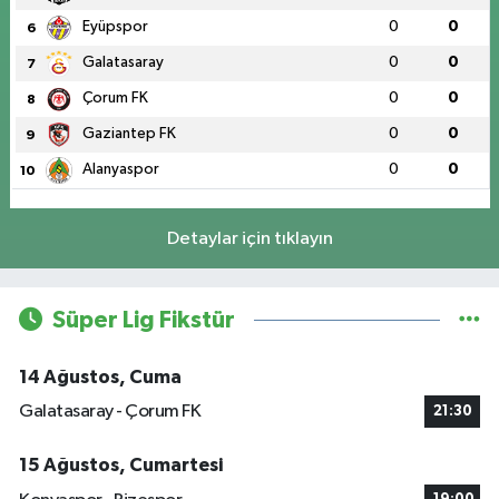
Eyüpspor
0
0
6
Galatasaray
0
0
7
Çorum FK
0
0
8
Gaziantep FK
0
0
9
Alanyaspor
0
0
10
Detaylar için tıklayın
Süper Lig Fikstür
14 Ağustos, Cuma
Galatasaray - Çorum FK
21:30
15 Ağustos, Cumartesi