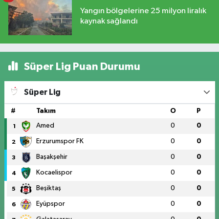
Yangın bölgelerine 25 milyon liralık
kaynak sağlandı
Süper Lig Puan Durumu
Süper Lig
#
Takım
O
P
Amed
0
0
1
Erzurumspor FK
0
0
2
Başakşehir
0
0
3
Kocaelispor
0
0
4
Beşiktaş
0
0
5
Eyüpspor
0
0
6