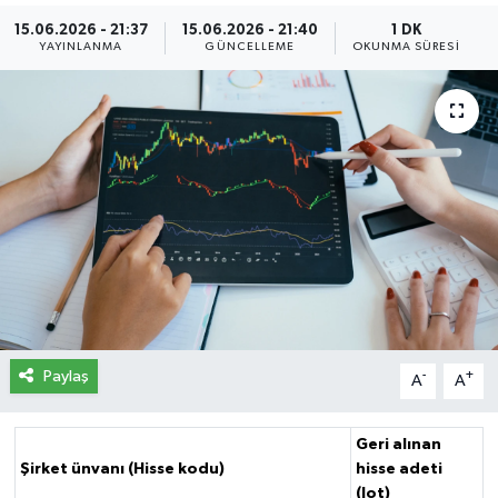
15.06.2026 - 21:37
15.06.2026 - 21:40
1 DK
İletişim
YAYINLANMA
GÜNCELLEME
OKUNMA SÜRESI
Künye
Yasal Uyarı
Paylaş
-
+
A
A
Geri alınan
Şirket ünvanı (Hisse kodu)
hisse adeti
(lot)