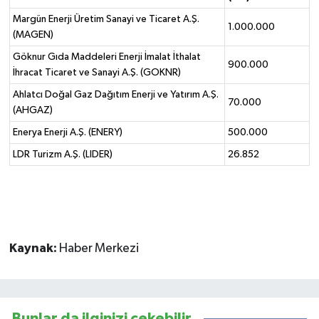
Margün Enerji Üretim Sanayi ve Ticaret A.Ş.
1.000.000
(MAGEN)
Göknur Gıda Maddeleri Enerji İmalat İthalat
900.000
İhracat Ticaret ve Sanayi A.Ş. (GOKNR)
Ahlatcı Doğal Gaz Dağıtım Enerji ve Yatırım A.Ş.
70.000
(AHGAZ)
Enerya Enerji A.Ş. (ENERY)
500.000
LDR Turizm A.Ş. (LIDER)
26.852
Kaynak:
Haber Merkezi
Bunlar da ilginizi çekebilir