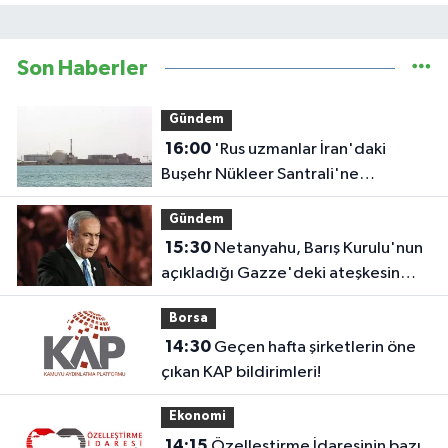
Son Haberler
Gündem
16:00
'Rus uzmanlar İran'daki
Buşehr Nükleer Santrali'ne
dönmeye başladı'
Gündem
15:30
Netanyahu, Barış Kurulu'nun
açıkladığı Gazze'deki ateşkesin
ikinci aşaması planını reddetti
Borsa
14:30
Geçen hafta şirketlerin öne
çıkan KAP bildirimleri!
Ekonomi
14:15
Özelleştirme İdaresinin bazı