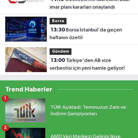
imar planı kararları onaylandı
Borsa
13:30
Borsa İstanbul'da geçen
haftanın özeti!
Gündem
13:00
Türkiye'den AB vize
serbestisi için yeni hamle geliyor!
Trend Haberler
1
TÜİK Açıkladı: Temmuzun Zam ve
İndirim Şampiyonları
2
AMD Veri Merkezi Gelirini İkiye