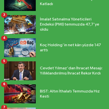
Katladı
3
İmalat Satınalma Yöneticileri
Endeksi (PMI) temmuzda 47,7'ye
oldu
4
Koç Holding'in net kârı yüzde 147
arttı
5
Cevdet Yılmaz'dan İhracat Mesajı:
Yıllıklandırılmış İhracat Rekor Kırdı
6
BIST: Altın İthalatı Temmuzda Hız
Kesti
7