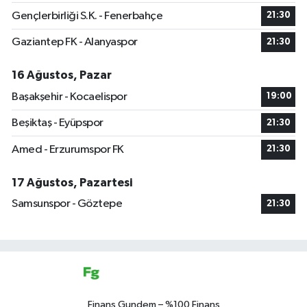
Gençlerbirliği S.K. - Fenerbahçe
21:30
Gaziantep FK - Alanyaspor
21:30
16 Ağustos, Pazar
Başakşehir - Kocaelispor
19:00
Beşiktaş - Eyüpspor
21:30
Amed - Erzurumspor FK
21:30
17 Ağustos, Pazartesi
Samsunspor - Göztepe
21:30
Finans Gundem – %100 Finans