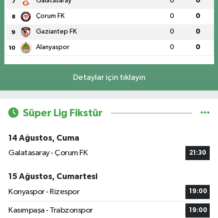
Galatasaray
0
0
7
Çorum FK
0
0
8
Gaziantep FK
0
0
9
Alanyaspor
0
0
10
Detaylar için tıklayın
Süper Lig Fikstür
14 Ağustos, Cuma
Galatasaray - Çorum FK
21:30
15 Ağustos, Cumartesi
Konyaspor - Rizespor
19:00
Kasımpaşa - Trabzonspor
19:00