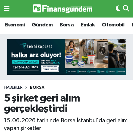
Ekonomi
Ekonomi
Ekonomi
Gündem
Borsa
Emlak
Otomobil
Gündem
Gündem
Borsa
Borsa
Emlak
Emlak
Emtia
Otomobil
HABERLER
BORSA
5 şirket geri alım
Otomobil
Emtia
gerçekleştirdi
Gizlilik Sözleşmesi
BITCOIN
15.06.2026 tarihinde Borsa İstanbul'da geri alım
yapan şirketler
Hakkımızda
Yapay Zeka