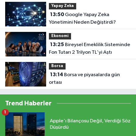
Yapay Zeka
13:50
Google Yapay Zeka
Yönetimini Neden Değiştirdi?
Ekonomi
13:25
Bireysel Emeklilik Sisteminde
Fon Tutarı 2 Trilyon TL'yi Aştı
Borsa
13:14
Borsa ve piyasalarda gün
ortası
Trend Haberler
1
Apple'ı Bilançosu Değil, Verdiği Söz
Düşürdü