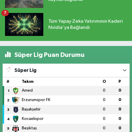
7
Tüm Yapay Zeka Yatırımının Kaderi
Nvidia'ya Bağlandı
Süper Lig Puan Durumu
Süper Lig
#
Takım
O
P
Amed
0
0
1
Erzurumspor FK
0
0
2
Başakşehir
0
0
3
Kocaelispor
0
0
4
Beşiktaş
0
0
5