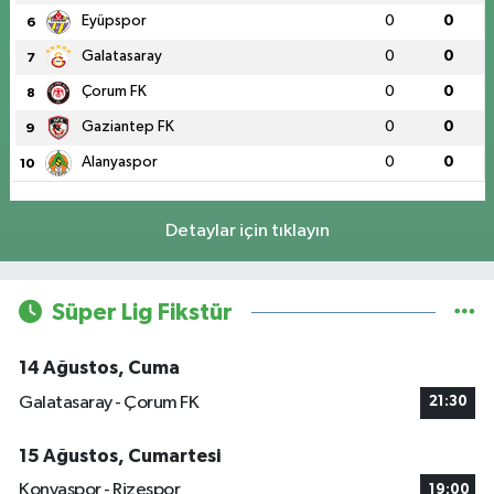
Eyüpspor
0
0
6
Galatasaray
0
0
7
Çorum FK
0
0
8
Gaziantep FK
0
0
9
Alanyaspor
0
0
10
Detaylar için tıklayın
Süper Lig Fikstür
14 Ağustos, Cuma
Galatasaray - Çorum FK
21:30
15 Ağustos, Cumartesi
Konyaspor - Rizespor
19:00