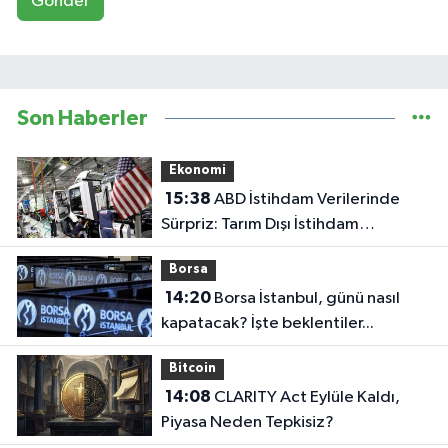
Gönder
Son Haberler
Ekonomi
15:38
ABD İstihdam Verilerinde
Sürpriz: Tarım Dışı İstihdam
Temmuz'da 23 Bin Azaldı
Borsa
14:20
Borsa İstanbul, günü nasıl
kapatacak? İşte beklentiler...
Bitcoin
14:08
CLARITY Act Eylüle Kaldı,
Piyasa Neden Tepkisiz?