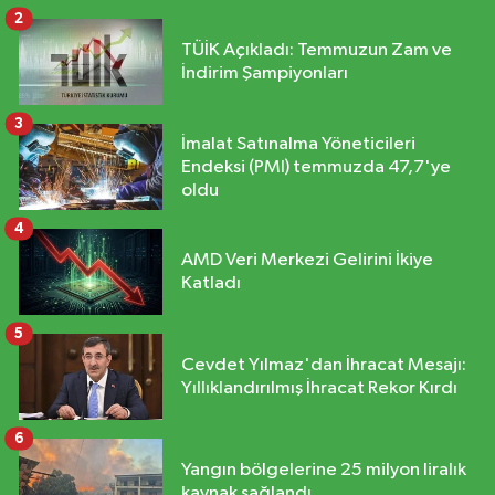
2
TÜİK Açıkladı: Temmuzun Zam ve
İndirim Şampiyonları
3
İmalat Satınalma Yöneticileri
Endeksi (PMI) temmuzda 47,7'ye
oldu
4
AMD Veri Merkezi Gelirini İkiye
Katladı
5
Cevdet Yılmaz'dan İhracat Mesajı:
Yıllıklandırılmış İhracat Rekor Kırdı
6
Yangın bölgelerine 25 milyon liralık
kaynak sağlandı