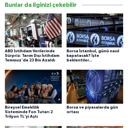
Bunlar da ilginizi çekebilir
ABD İstihdam Verilerinde
Borsa İstanbul, günü nasıl
Sürpriz: Tarım Dışı İstihdam
kapatacak? İşte
Temmuz'da 23 Bin Azaldı
beklentiler...
Bireysel Emeklilik
Borsa ve piyasalarda gün
Sisteminde Fon Tutarı 2
ortası
Trilyon TL'yi Aştı