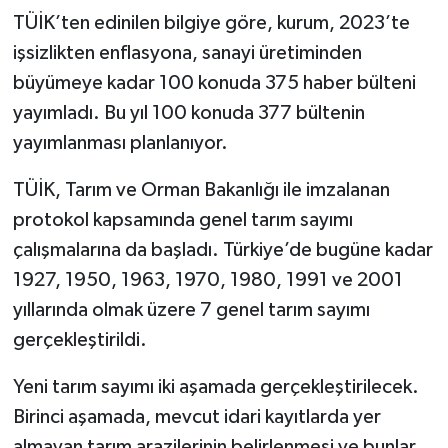
TÜİK’ten edinilen bilgiye göre, kurum, 2023’te
İletişim
işsizlikten enflasyona, sanayi üretiminden
büyümeye kadar 100 konuda 375 haber bülteni
Künye
yayımladı. Bu yıl 100 konuda 377 bültenin
Yasal Uyarı
yayımlanması planlanıyor.
TÜİK, Tarım ve Orman Bakanlığı ile imzalanan
protokol kapsamında genel tarım sayımı
çalışmalarına da başladı. Türkiye’de bugüne kadar
1927, 1950, 1963, 1970, 1980, 1991 ve 2001
yıllarında olmak üzere 7 genel tarım sayımı
gerçekleştirildi.
Yeni tarım sayımı iki aşamada gerçekleştirilecek.
Birinci aşamada, mevcut idari kayıtlarda yer
almayan tarım arazilerinin belirlenmesi ve bunlar