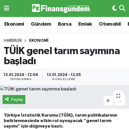
Ekonomi
Ekonomi
Ekonomi
Gündem
Borsa
Emlak
Otomobil
Gündem
Gündem
HABERLER
EKONOMI
TÜİK genel tarım sayımına
Borsa
Borsa
başladı
Emlak
Emlak
13.01.2024 - 12:04
13.01.2024 - 12:05
YAYINLANMA
GÜNCELLEME
Emtia
Otomobil
Otomobil
Emtia
Paylaş
-
+
A
A
Gizlilik Sözleşmesi
BITCOIN
Türkiye İstatistik Kurumu (TÜİK), tarım politikalarının
belirlenmesinde etkin rol oynayacak “genel tarım
Hakkımızda
Yapay Zeka
sayımı” için düğmeye bastı.