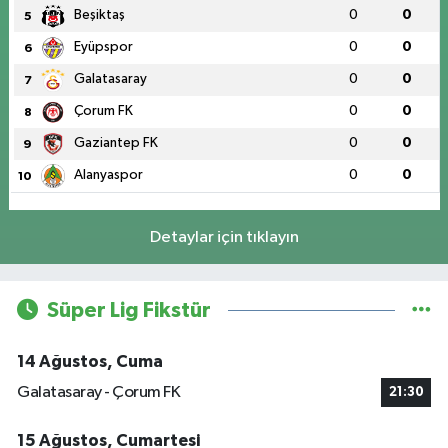
Beşiktaş
0
0
5
Eyüpspor
0
0
6
Galatasaray
0
0
7
Çorum FK
0
0
8
Gaziantep FK
0
0
9
Alanyaspor
0
0
10
Detaylar için tıklayın
Süper Lig Fikstür
14 Ağustos, Cuma
Galatasaray - Çorum FK
21:30
15 Ağustos, Cumartesi