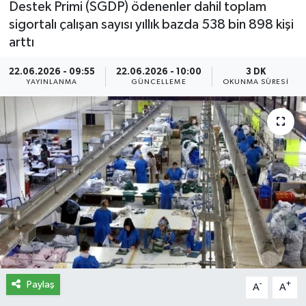
Destek Primi (SGDP) ödenenler dahil toplam
sigortalı çalışan sayısı yıllık bazda 538 bin 898 kişi
İletişim
arttı
Künye
22.06.2026 - 09:55
22.06.2026 - 10:00
3 DK
YAYINLANMA
GÜNCELLEME
OKUNMA SÜRESI
Yasal Uyarı
Paylaş
-
+
A
A