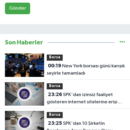
Gönder
Son Haberler
Borsa
00:19
New York borsası günü karışık
seyirle tamamladı
Borsa
23:26
SPK'dan izinsiz faaliyet
gösteren internet sitelerine erişim
engeli!
Borsa
23:25
SPK'dan 10 Şirketin