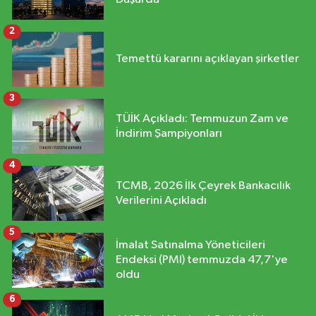
2
Temettü kararını açıklayan şirketler
3
TÜİK Açıkladı: Temmuzun Zam ve
İndirim Şampiyonları
4
TCMB, 2026 İlk Çeyrek Bankacılık
Verilerini Açıkladı
5
İmalat Satınalma Yöneticileri
Endeksi (PMI) temmuzda 47,7'ye
oldu
6