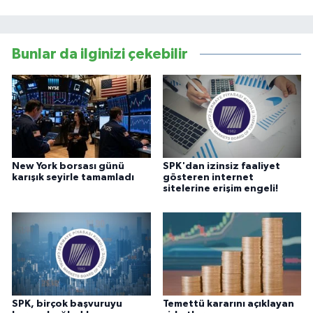
Bunlar da ilginizi çekebilir
New York borsası günü
SPK'dan izinsiz faaliyet
karışık seyirle tamamladı
gösteren internet
sitelerine erişim engeli!
SPK, birçok başvuruyu
Temettü kararını açıklayan