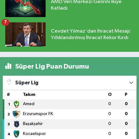
AMD Veri Merkezi Gelirini İkiye
Katladı
7
Cevdet Yılmaz'dan İhracat Mesajı:
Yıllıklandırılmış İhracat Rekor Kırdı
Süper Lig Puan Durumu
Süper Lig
#
Takım
O
P
Amed
0
0
1
Erzurumspor FK
0
0
2
Başakşehir
0
0
3
Kocaelispor
0
0
4