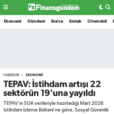
Ekonomi
Ekonomi
Ekonomi
Gündem
Borsa
Emlak
Otomobil
Gündem
Gündem
Borsa
Borsa
Emlak
Emlak
Emtia
Otomobil
HABERLER
EKONOMI
TEPAV: İstihdam artışı 22
Otomobil
Emtia
sektörün 19'una yayıldı
Gizlilik Sözleşmesi
BITCOIN
TEPAV'ın SGK verileriyle hazırladığı Mart 2026
İstihdam İzleme Bülteni'ne göre, Sosyal Güvenlik
Hakkımızda
Yapay Zeka