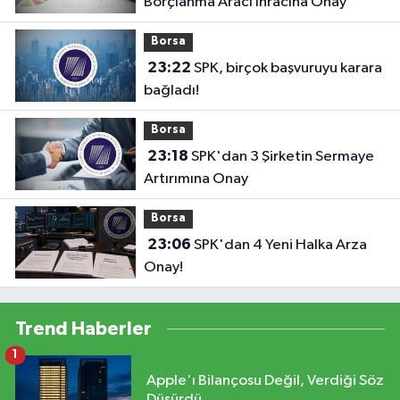
Borçlanma Aracı İhracına Onay
Borsa
23:22
SPK, birçok başvuruyu karara
bağladı!
Borsa
23:18
SPK'dan 3 Şirketin Sermaye
Artırımına Onay
Borsa
23:06
SPK'dan 4 Yeni Halka Arza
Onay!
Trend Haberler
1
Apple'ı Bilançosu Değil, Verdiği Söz
Düşürdü