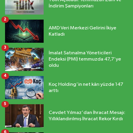
İndirim Şampiyonları
2
AMD Veri Merkezi Gelirini İkiye
Katladı
3
İmalat Satınalma Yöneticileri
Endeksi (PMI) temmuzda 47,7'ye
oldu
4
Koç Holding'in net kârı yüzde 147
arttı
5
Cevdet Yılmaz'dan İhracat Mesajı:
Yıllıklandırılmış İhracat Rekor Kırdı
6