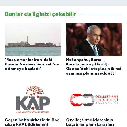
Bunlar da ilginizi çekebilir
'Rus uzmanlar İran'daki
Netanyahu, Barış
Buşehr Nükleer Santrali'ne
Kurulu'nun açıkladığı
dönmeye başladı'
Gazze'deki ateşkesin ikinci
aşaması planını reddetti
Geçen hafta şirketlerin öne
Özelleştirme İdaresinin
çıkan KAP bildirimleri!
bazı imar planı kararları