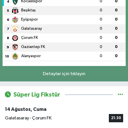
Kocaelispor
0
0
4
Beşiktaş
0
0
5
Eyüpspor
0
0
6
Galatasaray
0
0
7
Çorum FK
0
0
8
Gaziantep FK
0
0
9
Alanyaspor
0
0
10
Detaylar için tıklayın
Süper Lig Fikstür
14 Ağustos, Cuma
Galatasaray - Çorum FK
21:30