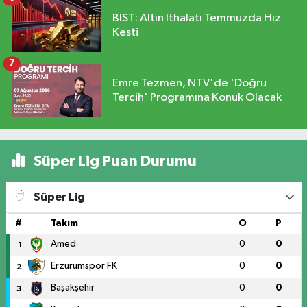
BIST: Altın İthalatı Temmuzda Hız
Kesti
7
Emre Tezmen, NTV'de 'Doğru
Tercih' Programına Konuk Olacak
Süper Lig Puan Durumu
Süper Lig
#
Takım
O
P
Amed
0
0
1
Erzurumspor FK
0
0
2
Başakşehir
0
0
3