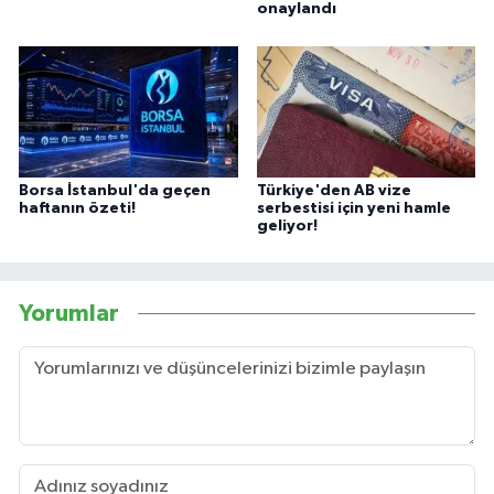
onaylandı
Borsa İstanbul'da geçen
Türkiye'den AB vize
haftanın özeti!
serbestisi için yeni hamle
geliyor!
Yorumlar