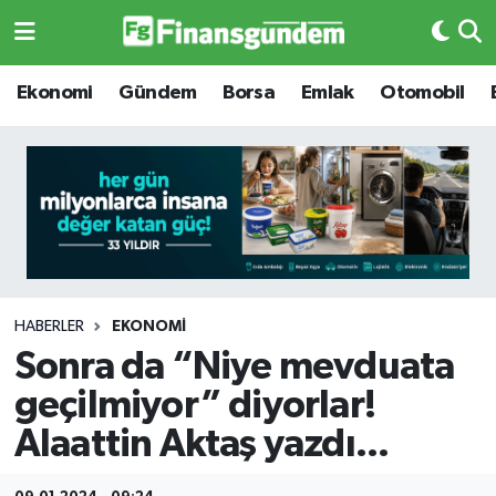
Ekonomi
Ekonomi
Ekonomi
Gündem
Borsa
Emlak
Otomobil
Gündem
Gündem
Borsa
Borsa
Emlak
Emlak
Emtia
Otomobil
HABERLER
EKONOMI
Sonra da “Niye mevduata
Otomobil
Emtia
geçilmiyor” diyorlar!
Gizlilik Sözleşmesi
BITCOIN
Alaattin Aktaş yazdı...
Hakkımızda
Yapay Zeka