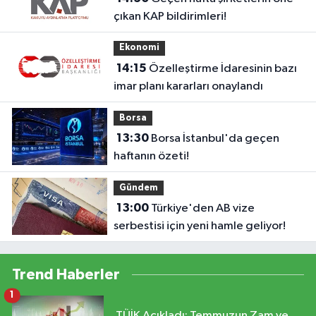
çıkan KAP bildirimleri!
Ekonomi
14:15
Özelleştirme İdaresinin bazı
imar planı kararları onaylandı
Borsa
13:30
Borsa İstanbul'da geçen
haftanın özeti!
Gündem
13:00
Türkiye'den AB vize
serbestisi için yeni hamle geliyor!
Trend Haberler
1
TÜİK Açıkladı: Temmuzun Zam ve