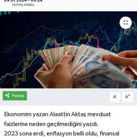
09.01.2024 - 09:24
YAYINLANMA
İletişim
Künye
Yasal Uyarı
Paylaş
-
+
A
A
Ekonomim yazarı Alaattin Aktaş mevduat
faizlerine neden geçilmediğini yazdı.
2023 sona erdi, enflasyon belli oldu, finansal