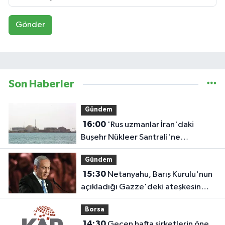
Gönder
Son Haberler
Gündem
16:00
'Rus uzmanlar İran'daki
Buşehr Nükleer Santrali'ne
dönmeye başladı'
Gündem
15:30
Netanyahu, Barış Kurulu'nun
açıkladığı Gazze'deki ateşkesin
ikinci aşaması planını reddetti
Borsa
14:30
Geçen hafta şirketlerin öne