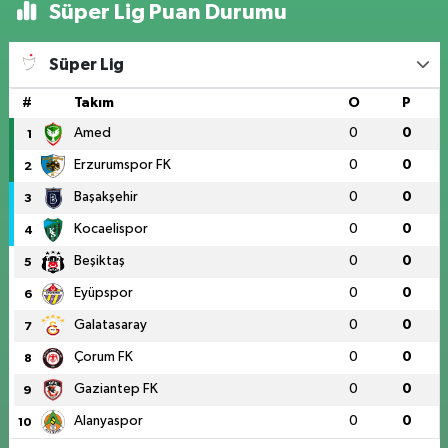
Süper Lig Puan Durumu
Süper Lig
#
Takım
O
P
Amed
0
0
1
Erzurumspor FK
0
0
2
Başakşehir
0
0
3
Kocaelispor
0
0
4
Beşiktaş
0
0
5
Eyüpspor
0
0
6
Galatasaray
0
0
7
Çorum FK
0
0
8
Gaziantep FK
0
0
9
Alanyaspor
0
0
10