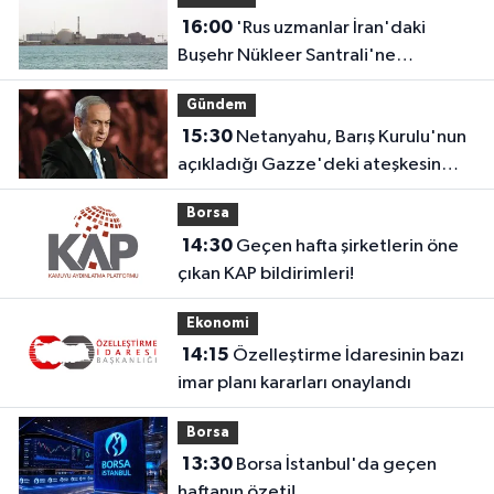
16:00
'Rus uzmanlar İran'daki
Buşehr Nükleer Santrali'ne
dönmeye başladı'
Gündem
15:30
Netanyahu, Barış Kurulu'nun
açıkladığı Gazze'deki ateşkesin
ikinci aşaması planını reddetti
Borsa
14:30
Geçen hafta şirketlerin öne
çıkan KAP bildirimleri!
Ekonomi
14:15
Özelleştirme İdaresinin bazı
imar planı kararları onaylandı
Borsa
13:30
Borsa İstanbul'da geçen
haftanın özeti!