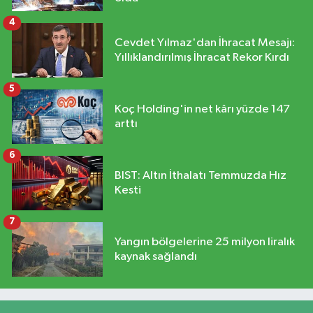
4
Cevdet Yılmaz'dan İhracat Mesajı:
Yıllıklandırılmış İhracat Rekor Kırdı
5
Koç Holding'in net kârı yüzde 147
arttı
6
BIST: Altın İthalatı Temmuzda Hız
Kesti
7
Yangın bölgelerine 25 milyon liralık
kaynak sağlandı