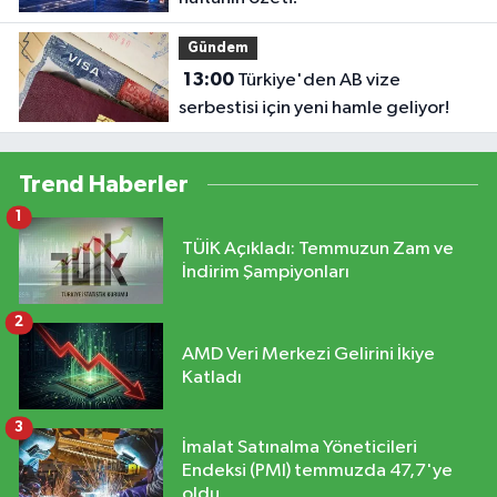
Gündem
13:00
Türkiye'den AB vize
serbestisi için yeni hamle geliyor!
Trend Haberler
1
TÜİK Açıkladı: Temmuzun Zam ve
İndirim Şampiyonları
2
AMD Veri Merkezi Gelirini İkiye
Katladı
3
İmalat Satınalma Yöneticileri
Endeksi (PMI) temmuzda 47,7'ye
oldu