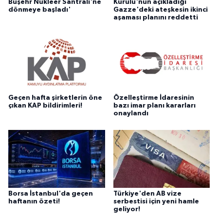
Buşehr Nükleer Santrali'ne
Kurulu'nun açıkladığı
dönmeye başladı'
Gazze'deki ateşkesin ikinci
aşaması planını reddetti
Geçen hafta şirketlerin öne
Özelleştirme İdaresinin
çıkan KAP bildirimleri!
bazı imar planı kararları
onaylandı
Borsa İstanbul'da geçen
Türkiye'den AB vize
haftanın özeti!
serbestisi için yeni hamle
geliyor!