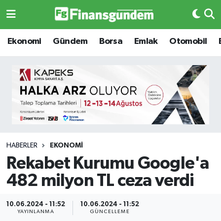
Ekonomi
Ekonomi
Ekonomi
Gündem
Borsa
Emlak
Otomobil
Gündem
Gündem
Borsa
Borsa
Emlak
Emlak
Emtia
Otomobil
HABERLER
EKONOMI
Rekabet Kurumu Google'a
Otomobil
Emtia
482 milyon TL ceza verdi
Gizlilik Sözleşmesi
BITCOIN
10.06.2024 - 11:52
10.06.2024 - 11:52
Hakkımızda
Yapay Zeka
YAYINLANMA
GÜNCELLEME