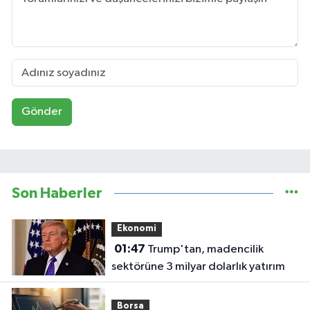
Gönder
Son Haberler
Ekonomi
01:47
Trump'tan, madencilik
sektörüne 3 milyar dolarlık yatırım
Borsa