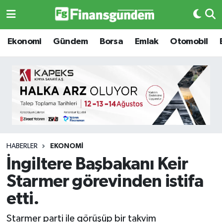
Ekonomi
Ekonomi
Ekonomi
Gündem
Borsa
Emlak
Otomobil
Gündem
Gündem
Borsa
Borsa
Emlak
Emlak
Emtia
Otomobil
HABERLER
EKONOMI
İngiltere Başbakanı Keir
Otomobil
Emtia
Starmer görevinden istifa
Gizlilik Sözleşmesi
BITCOIN
etti.
Hakkımızda
Yapay Zeka
Starmer parti ile görüşüp bir takvim