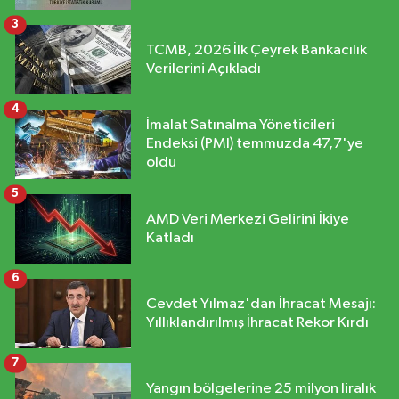
3
TCMB, 2026 İlk Çeyrek Bankacılık
Verilerini Açıkladı
4
İmalat Satınalma Yöneticileri
Endeksi (PMI) temmuzda 47,7'ye
oldu
5
AMD Veri Merkezi Gelirini İkiye
Katladı
6
Cevdet Yılmaz'dan İhracat Mesajı:
Yıllıklandırılmış İhracat Rekor Kırdı
7
Yangın bölgelerine 25 milyon liralık