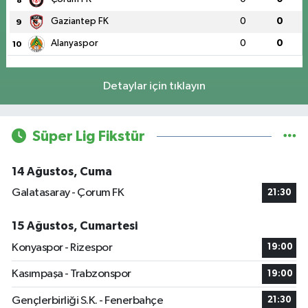
Gaziantep FK
0
0
9
Alanyaspor
0
0
10
Detaylar için tıklayın
Süper Lig Fikstür
14 Ağustos, Cuma
Galatasaray - Çorum FK
21:30
15 Ağustos, Cumartesi
Konyaspor - Rizespor
19:00
Kasımpaşa - Trabzonspor
19:00
Gençlerbirliği S.K. - Fenerbahçe
21:30