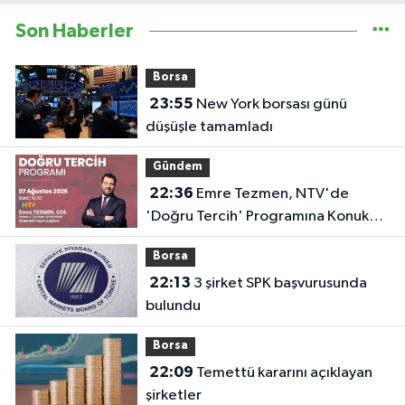
Son Haberler
Borsa
23:55
New York borsası günü
düşüşle tamamladı
Gündem
22:36
Emre Tezmen, NTV'de
'Doğru Tercih' Programına Konuk
Olacak
Borsa
22:13
3 şirket SPK başvurusunda
bulundu
Borsa
22:09
Temettü kararını açıklayan
şirketler