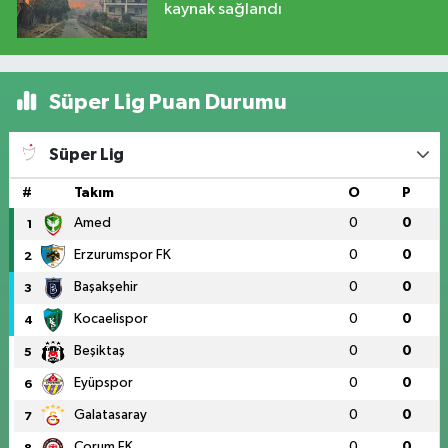
kaynak sağlandı
Süper Lig Puan Durumu
Süper Lig
#
Takım
O
P
Amed
0
0
1
Erzurumspor FK
0
0
2
Başakşehir
0
0
3
Kocaelispor
0
0
4
Beşiktaş
0
0
5
Eyüpspor
0
0
6
Galatasaray
0
0
7
Çorum FK
0
0
8