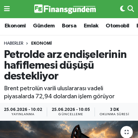
Ekonomi
Ekonomi
Ekonomi
Gündem
Borsa
Emlak
Otomobil
Gündem
Gündem
HABERLER
EKONOMI
Petrolde arz endişelerinin
Borsa
Borsa
hafiflemesi düşüşü
Emlak
Emlak
destekliyor
Emtia
Otomobil
Brent petrolün varili uluslararası vadeli
piyasalarda 72,94 dolardan işlem görüyor
Otomobil
Emtia
25.06.2026 - 10:02
25.06.2026 - 10:05
3 DK
YAYINLANMA
GÜNCELLEME
OKUNMA SÜRESI
Gizlilik Sözleşmesi
BITCOIN
Hakkımızda
Yapay Zeka