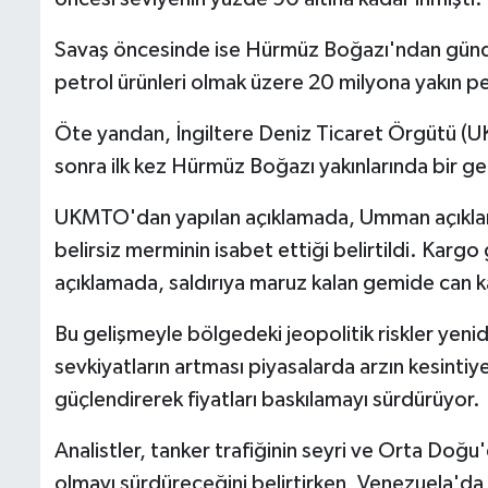
Savaş öncesinde ise Hürmüz Boğazı'ndan günde 1
petrol ürünleri olmak üzere 20 milyona yakın p
Öte yandan, İngiltere Deniz Ticaret Örgütü (U
sonra ilk kez Hürmüz Boğazı yakınlarında bir gemi
UKMTO'dan yapılan açıklamada, Umman açıkları
belirsiz merminin isabet ettiği belirtildi. Karg
açıklamada, saldırıya maruz kalan gemide can 
Bu gelişmeyle bölgedeki jeopolitik riskler ye
sevkiyatların artması piyasalarda arzın kesinti
güçlendirerek fiyatları baskılamayı sürdürüyor.
Analistler, tanker trafiğinin seyri ve Orta Doğu'
olmayı sürdüreceğini belirtirken, Venezuela'd