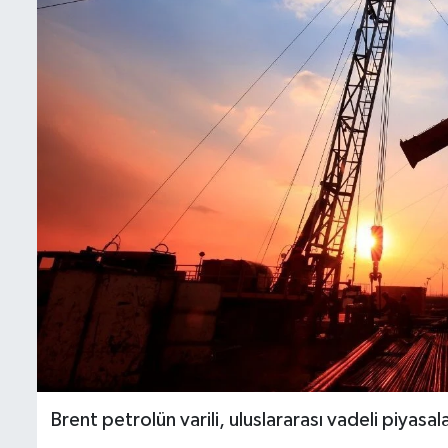
İletişim
Künye
Yasal Uyarı
Brent petrolün varili, uluslararası vadeli piyas