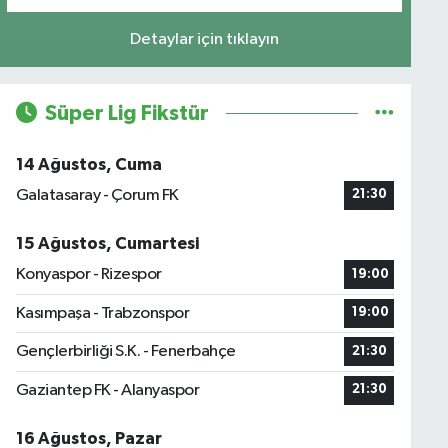
Detaylar için tıklayın
Süper Lig Fikstür
14 Ağustos, Cuma
Galatasaray - Çorum FK
21:30
15 Ağustos, Cumartesi
Konyaspor - Rizespor
19:00
Kasımpaşa - Trabzonspor
19:00
Gençlerbirliği S.K. - Fenerbahçe
21:30
Gaziantep FK - Alanyaspor
21:30
16 Ağustos, Pazar