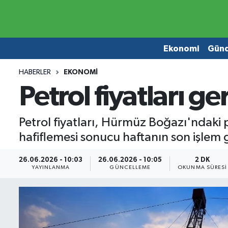
Ekonomi
Ekonomi
Ekonomi
Gün
Gündem
Gündem
HABERLER
EKONOMI
Petrol fiyatları 
Borsa
Borsa
Emlak
Emlak
Petrol fiyatları, Hürmüz Boğazı'ndaki p
hafiflemesi sonucu haftanın son işle
Emtia
Otomobil
26.06.2026 - 10:03
26.06.2026 - 10:05
2 DK
Otomobil
Emtia
YAYINLANMA
GÜNCELLEME
OKUNMA SÜRESI
Gizlilik Sözleşmesi
BITCOIN
Hakkımızda
Yapay Zeka