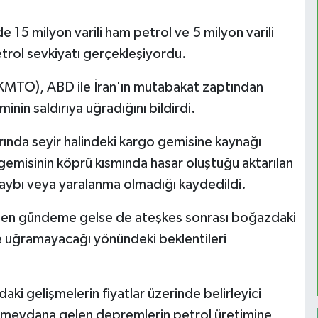
5 milyon varili ham petrol ve 5 milyon varili
etrol sevkiyatı gerçekleşiyordu.
KMTO), ABD ile İran'ın mutabakat zaptından
nin saldırıya uğradığını bildirdi.
nda seyir halindeki kargo gemisine kaynağı
o gemisinin köprü kısmında hasar oluştuğu aktarılan
kaybı veya yaralanma olmadığı kaydedildi.
niden gündeme gelse de ateşkes sonrası boğazdaki
ye uğramayacağı yönündeki beklentileri
daki gelişmelerin fiyatlar üzerinde belirleyici
a meydana gelen depremlerin petrol üretimine