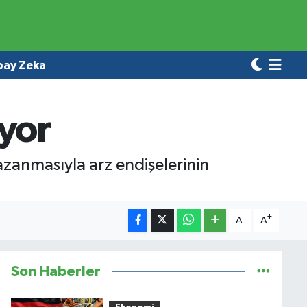
pay Zeka
iyor
kazanmasıyla arz endişelerinin
-
+
A
A
Son Haberler