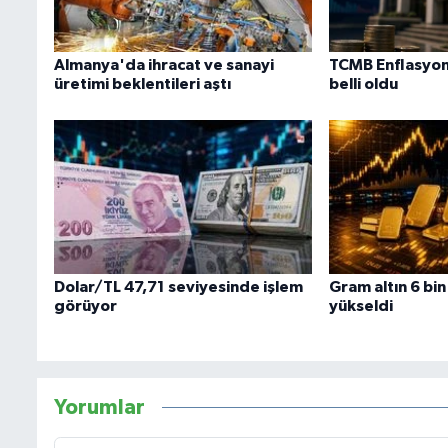
Almanya'da ihracat ve sanayi
TCMB Enflasyon 
üretimi beklentileri aştı
belli oldu
Dolar/TL 47,71 seviyesinde işlem
Gram altın 6 bin
görüyor
yükseldi
Yorumlar