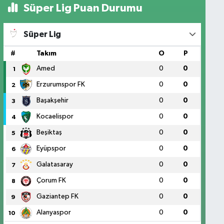
Süper Lig Puan Durumu
Süper Lig
#
Takım
O
P
Amed
0
0
1
Erzurumspor FK
0
0
2
Başakşehir
0
0
3
Kocaelispor
0
0
4
Beşiktaş
0
0
5
Eyüpspor
0
0
6
Galatasaray
0
0
7
Çorum FK
0
0
8
Gaziantep FK
0
0
9
Alanyaspor
0
0
10