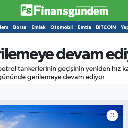
dem
Borsa
Emlak
Otomobil
Emtia
BITCOIN
Ya
gerilemeye devam ed
etrol tankerlerinin geçişinin yeniden hız 
m gününde gerilemeye devam ediyor