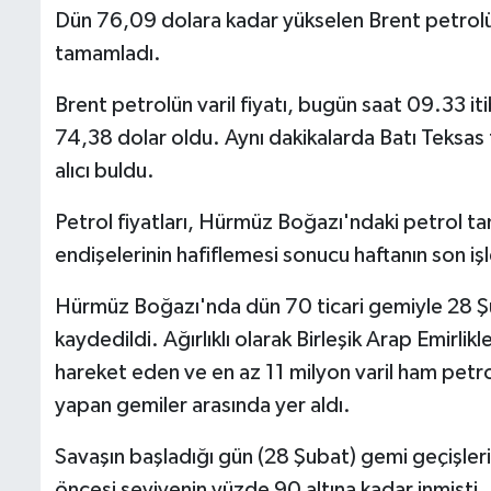
Dün 76,09 dolara kadar yükselen Brent petrolün
tamamladı.
Brent petrolün varil fiyatı, bugün saat 09.33 it
74,38 dolar oldu. Aynı dakikalarda Batı Teksas
alıcı buldu.
Petrol fiyatları, Hürmüz Boğazı'ndaki petrol ta
endişelerinin hafiflemesi sonucu haftanın son
Hürmüz Boğazı'nda dün 70 ticari gemiyle 28 Şu
kaydedildi. Ağırlıklı olarak Birleşik Arap Emirlikl
hareket eden ve en az 11 milyon varil ham petr
yapan gemiler arasında yer aldı.
Savaşın başladığı gün (28 Şubat) gemi geçişleri
öncesi seviyenin yüzde 90 altına kadar inmişti.