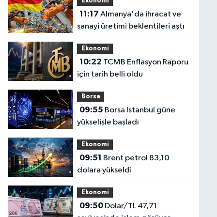
Ekonomi
11:17
Almanya'da ihracat ve
sanayi üretimi beklentileri aştı
Ekonomi
10:22
TCMB Enflasyon Raporu
için tarih belli oldu
Borsa
09:55
Borsa İstanbul güne
yükselişle başladı
Ekonomi
09:51
Brent petrol 83,10
dolara yükseldi
Ekonomi
09:50
Dolar/TL 47,71