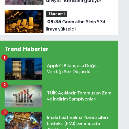
seviyesinde işlem görüyor
Ekonomi
09:35
Gram altın 6 bin 574
liraya yükseldi
Trend Haberler
1
Apple'ı Bilançosu Değil,
Verdiği Söz Düşürdü
2
TÜİK Açıkladı: Temmuzun Zam
ve İndirim Şampiyonları
3
İmalat Satınalma Yöneticileri
Endeksi (PMI) temmuzda