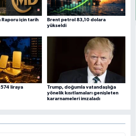
Raporu için tarih
Brent petrol 83,10 dolara
yükseldi
 574 liraya
Trump, doğumla vatandaşlığa
yönelik kısıtlamaları genişleten
kararnameleri imzaladı