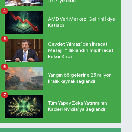
47,7'ye oldu
4
AMD Veri Merkezi Gelirini İkiye
Katladı
5
Cevdet Yılmaz'dan İhracat
Mesajı: Yıllıklandırılmış İhracat
Rekor Kırdı
6
Yangın bölgelerine 25 milyon
liralık kaynak sağlandı
7
Tüm Yapay Zeka Yatırımının
Kaderi Nvidia'ya Bağlandı