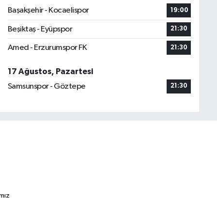
Başakşehir - Kocaelispor
19:00
Beşiktaş - Eyüpspor
21:30
Amed - Erzurumspor FK
21:30
17 Ağustos, Pazartesi
Samsunspor - Göztepe
21:30
ımız