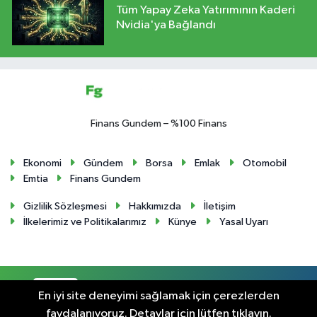
Tüm Yapay Zeka Yatırımının Kaderi
Nvidia'ya Bağlandı
Finans Gundem – %100 Finans
Ekonomi
Gündem
Borsa
Emlak
Otomobil
Emtia
Finans Gundem
Gizlilik Sözleşmesi
Hakkımızda
İletişim
İlkelerimiz ve Politikalarımız
Künye
Yasal Uyarı
RSS
Copyright © 2024. Her hakkı saklıdır.
En iyi site deneyimi sağlamak için çerezlerden
faydalanıyoruz. Detaylar için lütfen tıklayın.