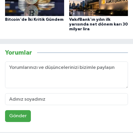
Bitcoin'de İki Kritik Gündem
VakıfBank'ın yılın ilk
yarısında net dönem karı 30
milyar lira
Yorumlar
Gönder