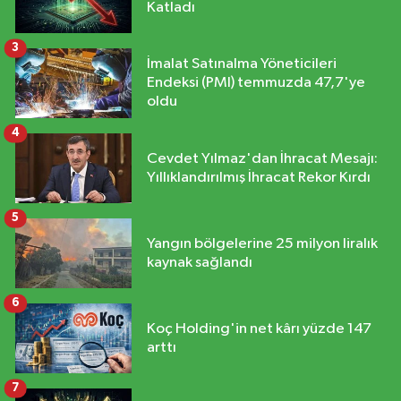
Katladı
3
İmalat Satınalma Yöneticileri
Endeksi (PMI) temmuzda 47,7'ye
oldu
4
Cevdet Yılmaz'dan İhracat Mesajı:
Yıllıklandırılmış İhracat Rekor Kırdı
5
Yangın bölgelerine 25 milyon liralık
kaynak sağlandı
6
Koç Holding'in net kârı yüzde 147
arttı
7