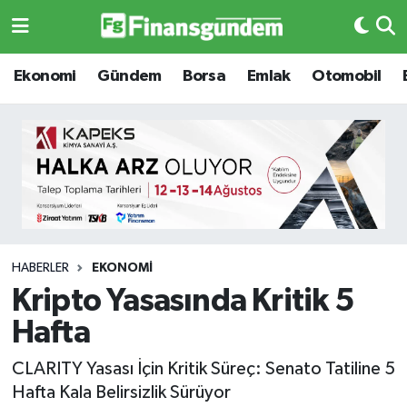
Ekonomi
Ekonomi
Ekonomi
Gündem
Borsa
Emlak
Otomobil
Gündem
Gündem
Borsa
Borsa
Emlak
Emlak
Emtia
Otomobil
HABERLER
EKONOMI
Kripto Yasasında Kritik 5
Otomobil
Emtia
Hafta
Gizlilik Sözleşmesi
BITCOIN
CLARITY Yasası İçin Kritik Süreç: Senato Tatiline 5
Hafta Kala Belirsizlik Sürüyor
Hakkımızda
Yapay Zeka