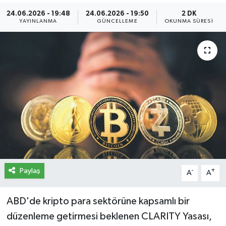
24.06.2026 - 19:48
24.06.2026 - 19:50
2 DK
İletişim
YAYINLANMA
GÜNCELLEME
OKUNMA SÜRESI
Künye
Yasal Uyarı
Paylaş
-
+
A
A
ABD'de kripto para sektörüne kapsamlı bir
düzenleme getirmesi beklenen CLARITY Yasası,