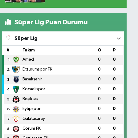
Süper Lig Puan Durumu
Süper Lig
#
Takım
O
P
Amed
0
0
1
Erzurumspor FK
0
0
2
Başakşehir
0
0
3
Kocaelispor
0
0
4
Beşiktaş
0
0
5
Eyüpspor
0
0
6
Galatasaray
0
0
7
Çorum FK
0
0
8