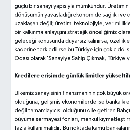
güçlü bir sanayi yapısıyla mümkündür. Üretimin za
dönüşümün yavaşladığı ekonomide sağlıklı ve 
uzaklaşan değil; üretimi teknolojiyle, verimlilikl
bir kalkınma anlayışını stratejik önceliğimiz ol
geleceği konusunda duyarsız kalınırsa, özellik
kaderine terk edilirse bu Türkiye için çok ciddi 
Odası olarak 'Sanayiye Sahip Çıkmak, Türkiye'y
Kredilere erişimde günlük limitler yükseltil
Ülkemiz sanayisinin finansmanının çok büyük or
olduğuna, gelişmiş ekonomilerde ise banka kredile
değil tamamlayıcısı olduğunu dile getiren Bahçıva
büyüme sermayesi fonları, menkul kıymetleşt
fazla kullanılmalıdır. Bu noktada kamu bankalar