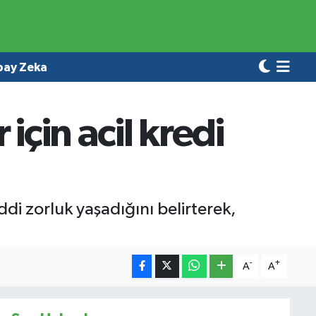
pay Zeka
için acil kredi
di zorluk yaşadığını belirterek,
-
+
A
A