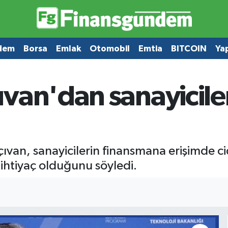
dem
Borsa
Emlak
Otomobil
Emtia
BITCOIN
Ya
an'dan sanayiciler 
van, sanayicilerin finansmana erişimde cid
e ihtiyaç olduğunu söyledi.