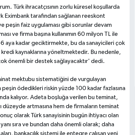
um. Türk ihracatçısının zorlu küresel koşullarda
Türk Eximbank tarafından sağlanan reeskont
 ve peşin faiz uygulaması gibi sorunlar devam
lması ve firma başına kullanımın 60 milyon TL ile
 5-6 aya kadar geciktirmekte, bu da sanayicileri çok
lı kredi kaynaklarına yöneltmektedir. Bu nedenle,
 çok önemli bir destek sağlayacaktır' dedi.
minat mektubu sistematiğini de vurgulayan
en peşin ödedikleri riskin yüzde 100 kadar fazlasına
nda kalıyor. Adeta boşluğa verilen bu teminat,
ı düzeyde artmasına hem de firmaların teminat
onuç olarak Türk sanayisinin bugün ihtiyacı olan
 yanı sıra ve bundan daha önemli olarak; daha
arı, bankacılık sistemi ile entegre çalışan yeni