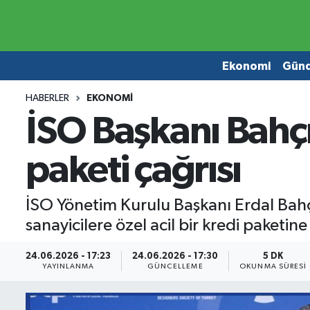
Ekonomi
Ekonomi
Ekonomi
Gün
Gündem
Gündem
HABERLER
EKONOMI
İSO Başkanı Bahçıv
Borsa
Borsa
paketi çağrısı
Emlak
Emlak
Emtia
Otomobil
İSO Yönetim Kurulu Başkanı Erdal Bahçı
sanayicilere özel acil bir kredi paketin
Otomobil
Emtia
24.06.2026 - 17:23
24.06.2026 - 17:30
5 DK
Gizlilik Sözleşmesi
BITCOIN
YAYINLANMA
GÜNCELLEME
OKUNMA SÜRESI
Hakkımızda
Yapay Zeka