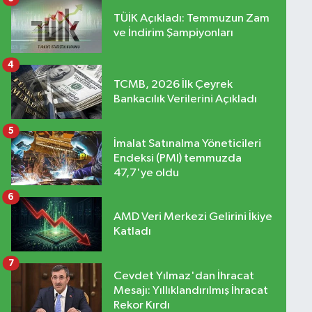
TÜİK Açıkladı: Temmuzun Zam
ve İndirim Şampiyonları
4
TCMB, 2026 İlk Çeyrek
Bankacılık Verilerini Açıkladı
5
İmalat Satınalma Yöneticileri
Endeksi (PMI) temmuzda
47,7'ye oldu
6
AMD Veri Merkezi Gelirini İkiye
Katladı
7
Cevdet Yılmaz'dan İhracat
Mesajı: Yıllıklandırılmış İhracat
Rekor Kırdı