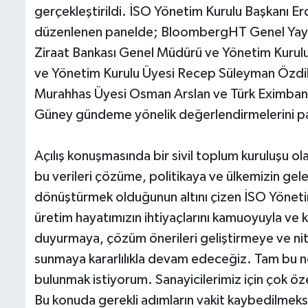
gerçekleştirildi. İSO Yönetim Kurulu Başkanı Er
düzenlenen panelde; BloombergHT Genel Yayı
Ziraat Bankası Genel Müdürü ve Yönetim Kurul
ve Yönetim Kurulu Üyesi Recep Süleyman Özdil
Murahhas Üyesi Osman Arslan ve Türk Eximbank
Güney gündeme yönelik değerlendirmelerini pa
Açılış konuşmasında bir sivil toplum kuruluşu ola
bu verileri çözüme, politikaya ve ülkemizin gel
dönüştürmek olduğunun altını çizen İSO Yöneti
üretim hayatımızın ihtiyaçlarını kamuoyuyla ve k
duyurmaya, çözüm önerileri geliştirmeye ve nitel
sunmaya kararlılıkla devam edeceğiz. Tam bu n
bulunmak istiyorum. Sanayicilerimiz için çok öze
Bu konuda gerekli adımların vakit kaybedilmeksi