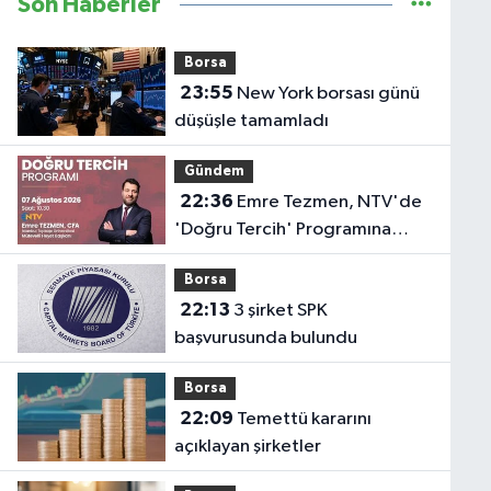
Son Haberler
Borsa
23:55
New York borsası günü
düşüşle tamamladı
Gündem
22:36
Emre Tezmen, NTV'de
'Doğru Tercih' Programına
Konuk Olacak
Borsa
22:13
3 şirket SPK
başvurusunda bulundu
Borsa
22:09
Temettü kararını
açıklayan şirketler