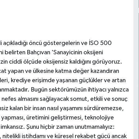
li açıkladığı öncü göstergelerin ve İSO 500
ni belirten Bahçıvan 'Sanayicinin oksijeni
in ciddi ölçüde oksijensiz kaldığını görüyoruz.
at yapan ve ülkesine katma değer kazandıran
leri, krediye erişimde yaşanan güçlükler ve artan
lanmaktadır. Bugün sektörümüzün ihtiyacı yalnızca
en nefes almasını sağlayacak somut, etkili ve sonuç
nsiz kalan bir insan nasıl yaşamını sürdüremezse,
yapması, üretimini geliştirmesi, teknolojiye
imkansız. Şunu hiçbir zaman unutmamalıyız:
ı, nitelikli istihdamı ve küresel rekabet gücü ancak