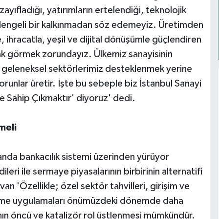
yıfladığı, yatırımların ertelendiği, teknolojik
dengeli bir kalkınmadan söz edemeyiz. Üretimden
e, ihracatla, yeşil ve dijital dönüşümle güçlendiren
arak görmek zorundayız. Ülkemiz sanayisinin
le geleneksel sektörlerimiz desteklenmek yerine
sorunlar üretir. İşte bu sebeple biz İstanbul Sanayi
e Sahip Çıkmaktır' diyoruz' dedi.
meli
anda bankacılık sistemi üzerinden yürüyor
ri ile sermaye piyasalarının birbirinin alternatifi
n 'Özellikle; özel sektör tahvilleri, girişim ve
irme uygulamaları önümüzdeki dönemde daha
ının öncü ve katalizör rol üstlenmesi mümkündür.