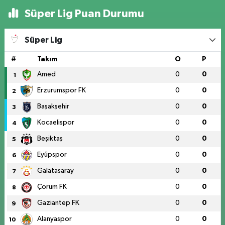
Süper Lig Puan Durumu
Süper Lig
#
Takım
O
P
Amed
0
0
1
Erzurumspor FK
0
0
2
Başakşehir
0
0
3
Kocaelispor
0
0
4
Beşiktaş
0
0
5
Eyüpspor
0
0
6
Galatasaray
0
0
7
Çorum FK
0
0
8
Gaziantep FK
0
0
9
Alanyaspor
0
0
10