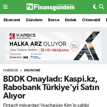
Ekonomi
Ekonomi
Ekonomi
Gündem
Borsa
Emlak
Otomobil
Gündem
Gündem
Borsa
Borsa
Emlak
Emlak
Emtia
Otomobil
HABERLER
EKONOMI
BDDK Onayladı: Kaspi.kz,
Otomobil
Emtia
Rabobank Türkiye'yi Satın
Gizlilik Sözleşmesi
BITCOIN
Alıyor
Hakkımızda
Yapay Zeka
Fintech milyarderi Vyacheslav Kim'in sahibi