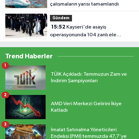
çalışmaların yarısı tamamlandı
Gündem
15:52
Kayseri'de asayiş
operasyonunda 104 zanlı ele
geçirildi
Trend Haberler
1
TÜİK Açıkladı: Temmuzun Zam ve
İndirim Şampiyonları
2
AMD Veri Merkezi Gelirini İkiye
Katladı
3
İmalat Satınalma Yöneticileri
Endeksi (PMI) temmuzda 47,7'ye