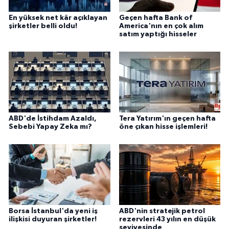
En yüksek net kâr açıklayan
Geçen hafta Bank of
şirketler belli oldu!
America'nın en çok alım
satım yaptığı hisseler
ABD'de İstihdam Azaldı,
Tera Yatırım'ın geçen hafta
Sebebi Yapay Zeka mı?
öne çıkan hisse işlemleri!
Borsa İstanbul'da yeni iş
ABD'nin stratejik petrol
ilişkisi duyuran şirketler!
rezervleri 43 yılın en düşük
seviyesinde