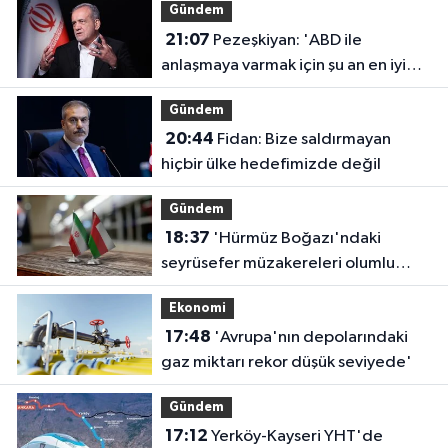
Gündem
21:07
Pezeşkiyan: 'ABD ile
anlaşmaya varmak için şu an en iyi
zaman'
Gündem
20:44
Fidan: Bize saldırmayan
hiçbir ülke hedefimizde değil
Gündem
18:37
'Hürmüz Boğazı'ndaki
seyrüsefer müzakereleri olumlu
ilerliyor'
Ekonomi
17:48
'Avrupa'nın depolarındaki
gaz miktarı rekor düşük seviyede'
Gündem
17:12
Yerköy-Kayseri YHT'de