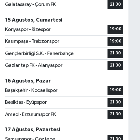
Galatasaray - Çorum FK
21:30
15 Ağustos, Cumartesi
Konyaspor - Rizespor
19:00
Kasımpaşa - Trabzonspor
19:00
Gençlerbirliği S.K. - Fenerbahçe
21:30
Gaziantep FK - Alanyaspor
21:30
16 Ağustos, Pazar
Başakşehir - Kocaelispor
19:00
Beşiktaş - Eyüpspor
21:30
Amed - Erzurumspor FK
21:30
17 Ağustos, Pazartesi
Samsunspor - Göztepe
21:30