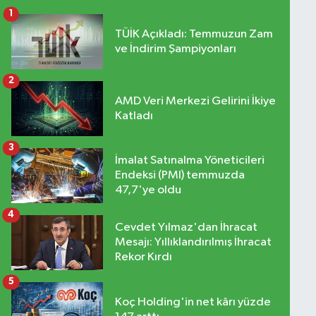
1
TÜİK Açıkladı: Temmuzun Zam
ve İndirim Şampiyonları
2
AMD Veri Merkezi Gelirini İkiye
Katladı
3
İmalat Satınalma Yöneticileri
Endeksi (PMI) temmuzda
47,7'ye oldu
4
Cevdet Yılmaz'dan İhracat
Mesajı: Yıllıklandırılmış İhracat
Rekor Kırdı
5
Koç Holding'in net kârı yüzde