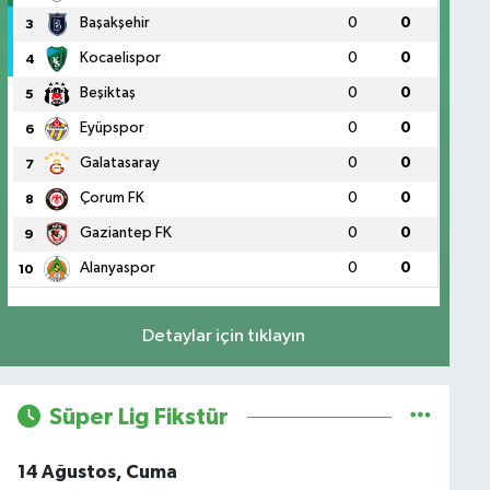
Başakşehir
0
0
3
Kocaelispor
0
0
4
Beşiktaş
0
0
5
Eyüpspor
0
0
6
Galatasaray
0
0
7
Çorum FK
0
0
8
Gaziantep FK
0
0
9
Alanyaspor
0
0
10
Detaylar için tıklayın
Süper Lig Fikstür
14 Ağustos, Cuma