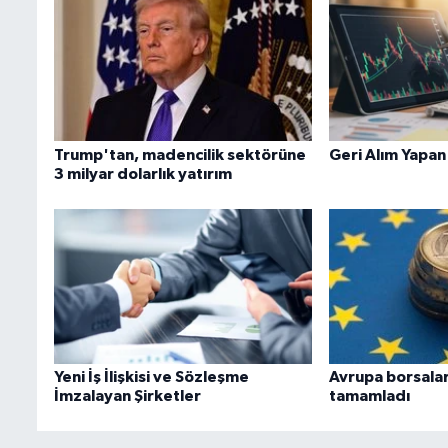
Trump'tan, madencilik sektörüne
Geri Alım Yapan
3 milyar dolarlık yatırım
Yeni İş İlişkisi ve Sözleşme
Avrupa borsalar
İmzalayan Şirketler
tamamladı