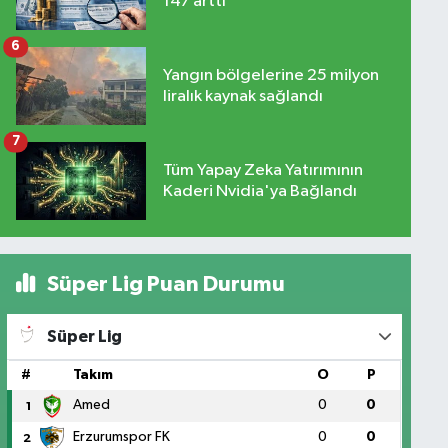
147 arttı
6
Yangın bölgelerine 25 milyon
liralık kaynak sağlandı
7
Tüm Yapay Zeka Yatırımının
Kaderi Nvidia'ya Bağlandı
Süper Lig Puan Durumu
Süper Lig
#
Takım
O
P
Amed
0
0
1
Erzurumspor FK
0
0
2