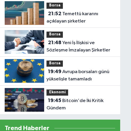
Borsa
21:52
Temettü kararını
açıklayan şirketler
Borsa
21:48
Yeni İş İlişkisi ve
Sözleşme İmzalayan Şirketler
Borsa
19:49
Avrupa borsaları günü
yükselişle tamamladı
Ekonomi
19:45
Bitcoin'de İki Kritik
Gündem
Trend Haberler