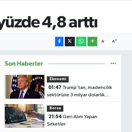
 yüzde 4,8 arttı
-
+
A
A
Son Haberler
Ekonomi
01:47
Trump'tan, madencilik
sektörüne 3 milyar dolarlık
yatırım
Borsa
21:54
Geri Alım Yapan
Şirketler