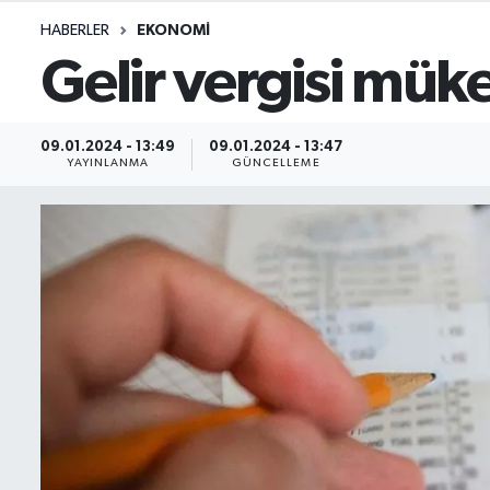
HABERLER
EKONOMI
İletişim
Gelir vergisi müke
Künye
09.01.2024 - 13:49
09.01.2024 - 13:47
Yasal Uyarı
YAYINLANMA
GÜNCELLEME