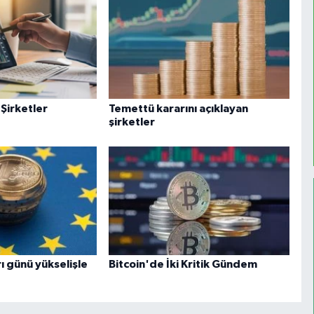
 Şirketler
Temettü kararını açıklayan
şirketler
ı günü yükselişle
Bitcoin'de İki Kritik Gündem