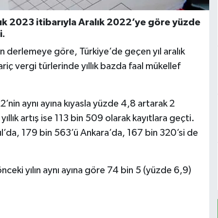
alık 2023 itibarıyla Aralık 2022’ye göre yüzde
i.
lan derlemeye göre, Türkiye’de geçen yıl aralık
hariç vergi türlerinde yıllık bazda faal mükellef
22’nin aynı ayına kıyasla yüzde 4,8 artarak 2
ıllık artış ise 113 bin 509 olarak kayıtlara geçti.
l’da, 179 bin 563’ü Ankara’da, 167 bin 320’si de
 önceki yılın aynı ayına göre 74 bin 5 (yüzde 6,9)