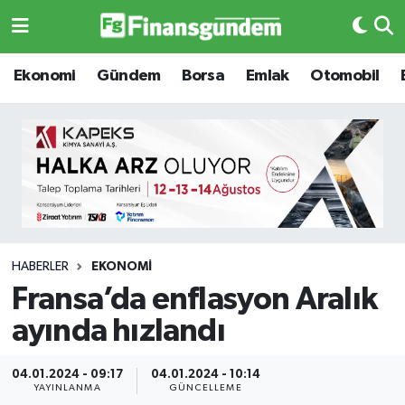
Ekonomi
Ekonomi
Ekonomi
Gündem
Borsa
Emlak
Otomobil
Gündem
Gündem
Borsa
Borsa
Emlak
Emlak
Emtia
Otomobil
HABERLER
EKONOMI
Fransa’da enflasyon Aralık
Otomobil
Emtia
ayında hızlandı
Gizlilik Sözleşmesi
BITCOIN
04.01.2024 - 09:17
04.01.2024 - 10:14
Hakkımızda
Yapay Zeka
YAYINLANMA
GÜNCELLEME