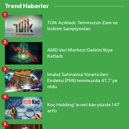
Trend Haberler
1
TÜİK Açıkladı: Temmuzun Zam ve
İndirim Şampiyonları
2
AMD Veri Merkezi Gelirini İkiye
Katladı
3
İmalat Satınalma Yöneticileri
Endeksi (PMI) temmuzda 47,7'ye
oldu
4
Koç Holding'in net kârı yüzde 147
arttı
5