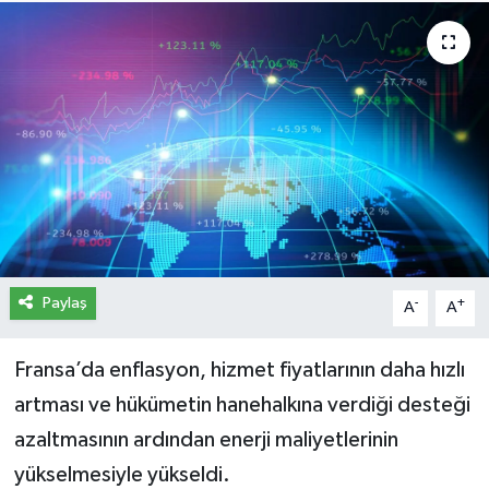
İletişim
Künye
Yasal Uyarı
Paylaş
-
+
A
A
Fransa’da enflasyon, hizmet fiyatlarının daha hızlı
artması ve hükümetin hanehalkına verdiği desteği
azaltmasının ardından enerji maliyetlerinin
yükselmesiyle yükseldi.