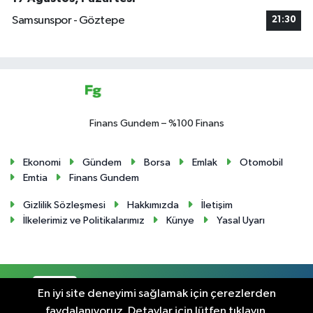
Samsunspor - Göztepe
21:30
Finans Gundem – %100 Finans
Ekonomi
Gündem
Borsa
Emlak
Otomobil
Emtia
Finans Gundem
Gizlilik Sözleşmesi
Hakkımızda
İletişim
İlkelerimiz ve Politikalarımız
Künye
Yasal Uyarı
RSS
Copyright © 2024. Her hakkı saklıdır.
En iyi site deneyimi sağlamak için çerezlerden
faydalanıyoruz. Detaylar için lütfen tıklayın.