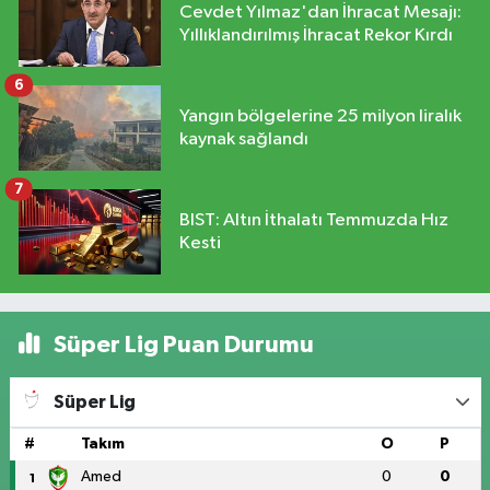
Cevdet Yılmaz'dan İhracat Mesajı:
Yıllıklandırılmış İhracat Rekor Kırdı
6
Yangın bölgelerine 25 milyon liralık
kaynak sağlandı
7
BIST: Altın İthalatı Temmuzda Hız
Kesti
Süper Lig Puan Durumu
Süper Lig
#
Takım
O
P
Amed
0
0
1