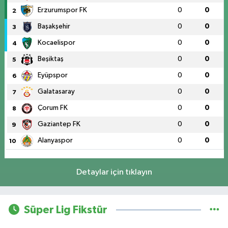
Erzurumspor FK
0
0
2
Başakşehir
0
0
3
Kocaelispor
0
0
4
Beşiktaş
0
0
5
Eyüpspor
0
0
6
Galatasaray
0
0
7
Çorum FK
0
0
8
Gaziantep FK
0
0
9
Alanyaspor
0
0
10
Detaylar için tıklayın
Süper Lig Fikstür