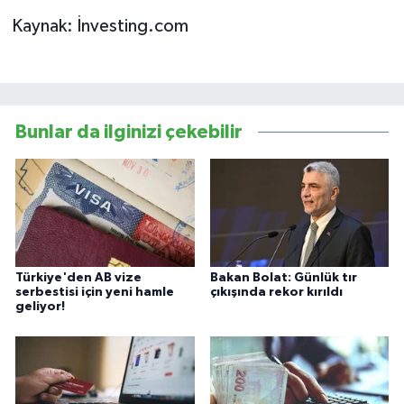
Kaynak: İnvesting.com
Bunlar da ilginizi çekebilir
Türkiye'den AB vize
Bakan Bolat: Günlük tır
serbestisi için yeni hamle
çıkışında rekor kırıldı
geliyor!