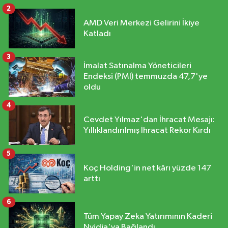
2
AMD Veri Merkezi Gelirini İkiye
Katladı
3
İmalat Satınalma Yöneticileri
Endeksi (PMI) temmuzda 47,7'ye
oldu
4
Cevdet Yılmaz'dan İhracat Mesajı:
Yıllıklandırılmış İhracat Rekor Kırdı
5
Koç Holding'in net kârı yüzde 147
arttı
6
Tüm Yapay Zeka Yatırımının Kaderi
Nvidia'ya Bağlandı