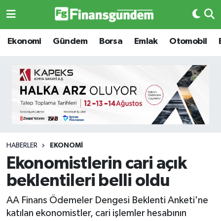
Ekonomi
Ekonomi
Ekonomi
Gündem
Borsa
Emlak
Otomobil
Gündem
Gündem
Borsa
Borsa
Emlak
Emlak
Emtia
Otomobil
HABERLER
EKONOMI
Ekonomistlerin cari açık
Otomobil
Emtia
beklentileri belli oldu
Gizlilik Sözleşmesi
BITCOIN
AA Finans Ödemeler Dengesi Beklenti Anketi'ne
katılan ekonomistler, cari işlemler hesabının
Hakkımızda
Yapay Zeka