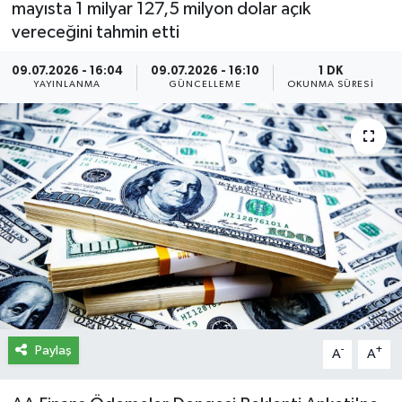
mayısta 1 milyar 127,5 milyon dolar açık
vereceğini tahmin etti
İletişim
09.07.2026 - 16:04
09.07.2026 - 16:10
1 DK
Künye
YAYINLANMA
GÜNCELLEME
OKUNMA SÜRESI
Yasal Uyarı
Paylaş
-
+
A
A