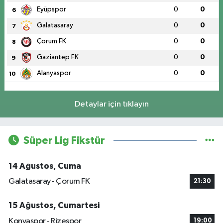
Eyüpspor
0
0
6
Galatasaray
0
0
7
Çorum FK
0
0
8
Gaziantep FK
0
0
9
Alanyaspor
0
0
10
Detaylar için tıklayın
Süper Lig Fikstür
14 Ağustos, Cuma
Galatasaray - Çorum FK
21:30
15 Ağustos, Cumartesi
Konyaspor - Rizespor
19:00