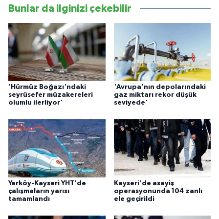
Bunlar da ilginizi çekebilir
'Hürmüz Boğazı'ndaki
'Avrupa'nın depolarındaki
seyrüsefer müzakereleri
gaz miktarı rekor düşük
olumlu ilerliyor'
seviyede'
Yerköy-Kayseri YHT'de
Kayseri'de asayiş
çalışmaların yarısı
operasyonunda 104 zanlı
tamamlandı
ele geçirildi