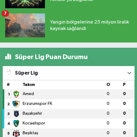
7
Yangın bölgelerine 25 milyon liralık
kaynak sağlandı
Süper Lig Puan Durumu
Süper Lig
#
Takım
O
P
Amed
0
0
1
Erzurumspor FK
0
0
2
Başakşehir
0
0
3
Kocaelispor
0
0
4
Beşiktaş
0
0
5