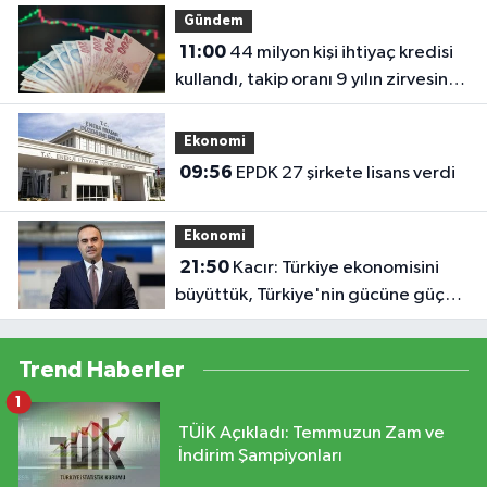
Gündem
11:00
44 milyon kişi ihtiyaç kredisi
kullandı, takip oranı 9 yılın zirvesine
çıktı!
Ekonomi
09:56
EPDK 27 şirkete lisans verdi
Ekonomi
21:50
Kacır: Türkiye ekonomisini
büyüttük, Türkiye'nin gücüne güç
kattık
Trend Haberler
1
TÜİK Açıkladı: Temmuzun Zam ve
İndirim Şampiyonları