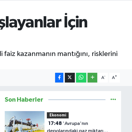
şlayanlar İçin
i faiz kazanmanın mantığını, risklerini
-
+
A
A
Son Haberler
Ekonomi
17:48
'Avrupa'nın
depolarındaki gaz miktarı