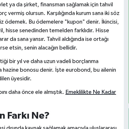
evlet ya da şirket, finansman sağlamak için tahvil
orç vermiş olursun. Karşılığında kurum sana iki söz
a faiz ödemek. Bu ödemelere "kupon" denir. İkincisi,
l, hisse senedinden temelden farklıdır. Hisse
rar da sana yansır. Tahvil aldığında ise ortağı
rse etsin, senin alacağın bellidir.
ttiği bir yıl ve daha uzun vadeli borçlanma
ara hazine bonosu denir. İşte eurobond, bu ailenin
ilen üyesidir.
bını daha önce ele almıştık.
Emeklilikte Ne Kadar
n Farkı Ne?
esi dışında kaynak sağlamak amacıyla uluslararası