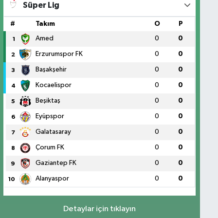
Süper Lig
#
Takım
O
P
Amed
0
0
1
Erzurumspor FK
0
0
2
Başakşehir
0
0
3
Kocaelispor
0
0
4
Beşiktaş
0
0
5
Eyüpspor
0
0
6
Galatasaray
0
0
7
Çorum FK
0
0
8
Gaziantep FK
0
0
9
Alanyaspor
0
0
10
Detaylar için tıklayın