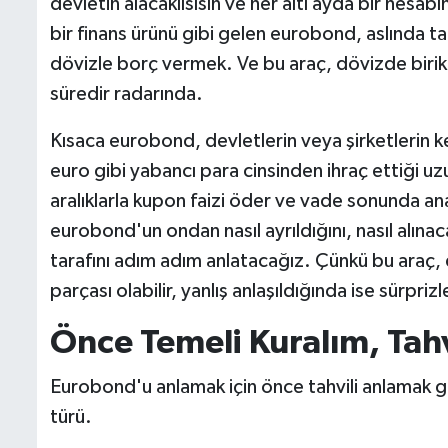
devletin alacaklısısın ve her altı ayda bir hesab
bir finans ürünü gibi gelen eurobond, aslında t
dövizle borç vermek. Ve bu araç, dövizde biriki
süredir radarında.
Kısaca eurobond, devletlerin veya şirketlerin ke
euro gibi yabancı para cinsinden ihraç ettiği uzu
aralıklarla kupon faizi öder ve vade sonunda an
eurobond'un ondan nasıl ayrıldığını, nasıl alınacağı
tarafını adım adım anlatacağız. Çünkü bu araç, d
parçası olabilir, yanlış anlaşıldığında ise sürprizl
Önce Temeli Kuralım, Tah
Eurobond'u anlamak için önce tahvili anlamak 
türü.