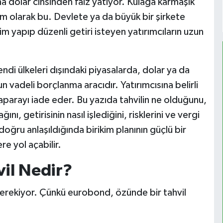
ına dolar cinsinden faiz yatıyor. Kulağa karmaşık
am olarak bu. Devlete ya da büyük bir şirkete
m yapıp düzenli getiri isteyen yatırımcıların uzun
ndi ülkeleri dışındaki piyasalarda, dolar ya da
n vadeli borçlanma aracıdır. Yatırımcısına belirli
aparayı iade eder. Bu yazıda tahvilin ne olduğunu,
nı, getirisinin nasıl işlediğini, risklerini ve vergi
oğru anlaşıldığında birikim planının güçlü bir
ere yol açabilir.
vil Nedir?
gerekiyor. Çünkü eurobond, özünde bir tahvil