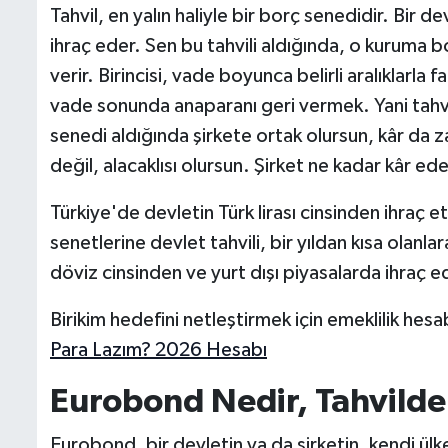
Tahvil, en yalın haliyle bir borç senedidir. Bir d
ihraç eder. Sen bu tahvili aldığında, o kuruma b
verir. Birincisi, vade boyunca belirli aralıklarl
vade sonunda anaparanı geri vermek. Yani tahvi
senedi aldığında şirkete ortak olursun, kâr da za
değil, alacaklısı olursun. Şirket ne kadar kâr ede
Türkiye'de devletin Türk lirası cinsinden ihraç e
senetlerine devlet tahvili, bir yıldan kısa olanl
döviz cinsinden ve yurt dışı piyasalarda ihraç ed
Birikim hedefini netleştirmek için emeklilik hesa
Para Lazım? 2026 Hesabı
Eurobond Nedir, Tahvilde
Eurobond, bir devletin ya da şirketin, kendi ülk