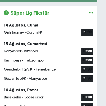
Süper Lig Fikstür
14 Ağustos, Cuma
Galatasaray - Çorum FK
21:30
15 Ağustos, Cumartesi
Konyaspor - Rizespor
19:00
Kasımpaşa - Trabzonspor
19:00
Gençlerbirliği S.K. - Fenerbahçe
21:30
Gaziantep FK - Alanyaspor
21:30
16 Ağustos, Pazar
Başakşehir - Kocaelispor
19:00