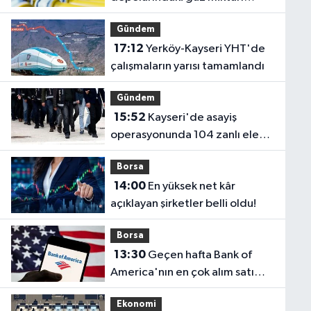
rekor düşük seviyede'
Gündem
17:12
Yerköy-Kayseri YHT'de
çalışmaların yarısı tamamlandı
Gündem
15:52
Kayseri'de asayiş
operasyonunda 104 zanlı ele
geçirildi
Borsa
14:00
En yüksek net kâr
açıklayan şirketler belli oldu!
Borsa
13:30
Geçen hafta Bank of
America'nın en çok alım satım
yaptığı hisseler
Ekonomi