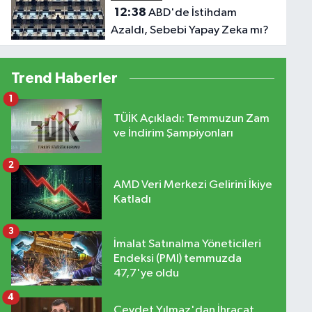
12:38
ABD'de İstihdam
Azaldı, Sebebi Yapay Zeka mı?
Trend Haberler
1
TÜİK Açıkladı: Temmuzun Zam
ve İndirim Şampiyonları
2
AMD Veri Merkezi Gelirini İkiye
Katladı
3
İmalat Satınalma Yöneticileri
Endeksi (PMI) temmuzda
47,7'ye oldu
4
Cevdet Yılmaz'dan İhracat