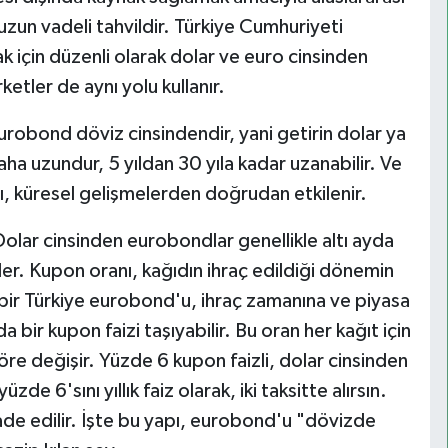
uzun vadeli tahvildir. Türkiye Cumhuriyeti
k için düzenli olarak dolar ve euro cinsinden
etler de aynı yolu kullanır.
Eurobond döviz cinsindendir, yani getirin dolar ya
aha uzundur, 5 yıldan 30 yıla kadar uzanabilir. Ve
tı, küresel gelişmelerden doğrudan etkilenir.
Dolar cinsinden eurobondlar genellikle altı ayda
öder. Kupon oranı, kağıdın ihraç edildiği dönemin
i bir Türkiye eurobond'u, ihraç zamanına ve piyasa
da bir kupon faizi taşıyabilir. Bu oran her kağıt için
göre değişir. Yüzde 6 kupon faizli, dolar cinsinden
de 6'sını yıllık faiz olarak, iki taksitte alırsın.
de edilir. İşte bu yapı, eurobond'u "dövizde