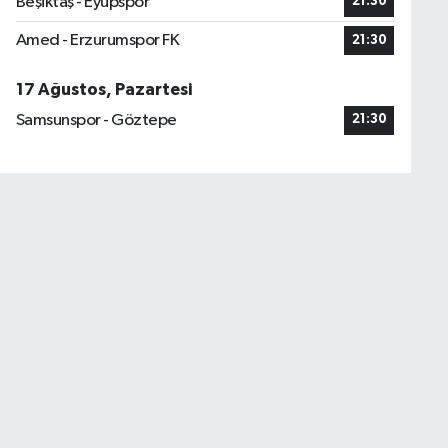
Beşiktaş - Eyüpspor
21:30
Amed - Erzurumspor FK
21:30
17 Ağustos, Pazartesi
Samsunspor - Göztepe
21:30