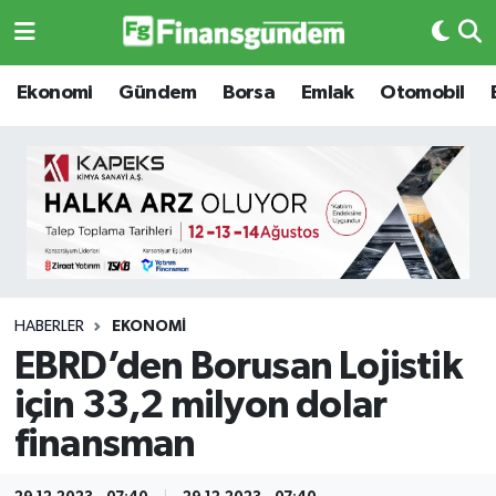
Ekonomi
Ekonomi
Ekonomi
Gündem
Borsa
Emlak
Otomobil
Gündem
Gündem
Borsa
Borsa
Emlak
Emlak
Emtia
Otomobil
HABERLER
EKONOMI
EBRD’den Borusan Lojistik
Otomobil
Emtia
için 33,2 milyon dolar
Gizlilik Sözleşmesi
BITCOIN
finansman
Hakkımızda
Yapay Zeka