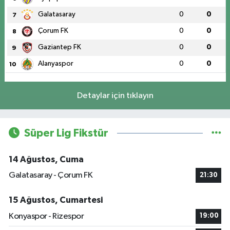
Galatasaray
0
0
7
Çorum FK
0
0
8
Gaziantep FK
0
0
9
Alanyaspor
0
0
10
Detaylar için tıklayın
Süper Lig Fikstür
14 Ağustos, Cuma
Galatasaray - Çorum FK
21:30
15 Ağustos, Cumartesi
Konyaspor - Rizespor
19:00