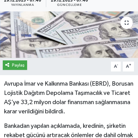
29.12.2023 - 07:40
29.12.2023 - 07:40
YAYINLANMA
GÜNCELLEME
İletişim
Künye
Yasal Uyarı
Paylaş
-
+
A
A
Avrupa İmar ve Kalkınma Bankası (EBRD), Borusan
Lojistik Dağıtım Depolama Taşımacılık ve Ticaret
AŞ’ye 33,2 milyon dolar finansman sağlanmasına
karar verildiğini bildirdi.
Bankadan yapılan açıklamada, kredinin, şirketin
rekabet gücünü artıracak önlemler de dahil olmak