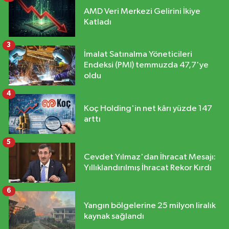
AMD Veri Merkezi Gelirini İkiye
Katladı
3
İmalat Satınalma Yöneticileri
Endeksi (PMI) temmuzda 47,7'ye
oldu
4
Koç Holding'in net kârı yüzde 147
arttı
5
Cevdet Yılmaz'dan İhracat Mesajı:
Yıllıklandırılmış İhracat Rekor Kırdı
6
Yangın bölgelerine 25 milyon liralık
kaynak sağlandı