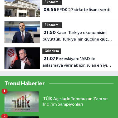
Ekonomi
09:56
EPDK 27 şirkete lisans verdi
Ekonomi
21:50
Kacır: Türkiye ekonomisini
büyüttük, Türkiye'nin gücüne güç
kattık
Gündem
21:07
Pezeşkiyan: 'ABD ile
anlaşmaya varmak için şu an en iyi
zaman'
Trend Haberler
1
TÜİK Açıkladı: Temmuzun Zam ve
İndirim Şampiyonları
2