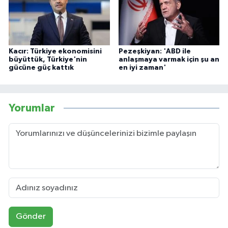
Kacır: Türkiye ekonomisini
Pezeşkiyan: 'ABD ile
büyüttük, Türkiye'nin
anlaşmaya varmak için şu an
gücüne güç kattık
en iyi zaman'
Yorumlar
Gönder