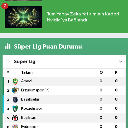
7
Tüm Yapay Zeka Yatırımının Kaderi
Nvidia'ya Bağlandı
Süper Lig Puan Durumu
Süper Lig
#
Takım
O
P
Amed
0
0
1
Erzurumspor FK
0
0
2
Başakşehir
0
0
3
Kocaelispor
0
0
4
Beşiktaş
0
0
5
Eyüpspor
0
0
6