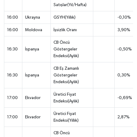
Satışlar(Yıl/Hafta)
16:00
Ukrayna
GSYH(Yıllık)
-0,10%
16:00
Moldova
İşsizlik Oranı
3,90%
CB Öncü
16:30
İspanya
Göstergeler
-0,50%
Endeksi(Aylık)
CB Eş Zamanlı
16:30
İspanya
Göstergeler
0,30%
Endeksi(Aylık)
Üretici Fiyat
17:00
Ekvador
-0,69%
Endeksi(Aylık)
Üretici Fiyat
17:00
Ekvador
2,87%
Endeksi(Yıllık)
CB Öncü