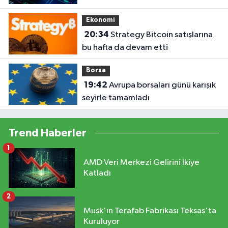
Ekonomi
20:34
Strategy Bitcoin satışlarına
bu hafta da devam etti
Borsa
19:42
Avrupa borsaları günü karışık
seyirle tamamladı
Trend Haberler
1
AMD Veri Merkezi Gelirini İkiye
Katladı
2
Musk'ın Terafab Fabrikası Teksas'ta
Kuruluyor