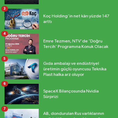
3
Koç Holding'in net kârı yüzde 147
arttı
4
Emre Tezmen, NTV'de 'Doğru
Tercih' Programına Konuk Olacak
5
Gıda ambalajı ve endüstriyel
üretimin güçlü oyuncusu Teknika
Plast halka arz oluyor
6
SpaceX Bilançosunda Nvidia
Sürprizi
7
AB, dondurulan Rus varlıklarının