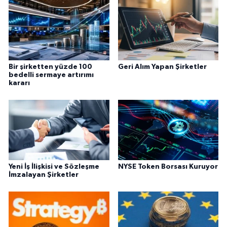
Bir şirketten yüzde 100
Geri Alım Yapan Şirketler
bedelli sermaye artırımı
kararı
Yeni İş İlişkisi ve Sözleşme
NYSE Token Borsası Kuruyor
İmzalayan Şirketler