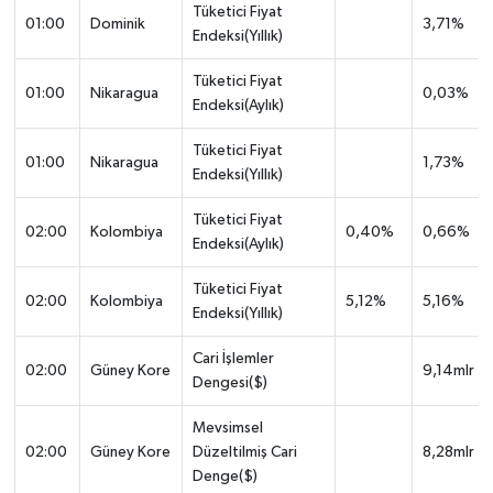
Tüketici Fiyat
01:00
Dominik
3,71%
Endeksi(Yıllık)
Tüketici Fiyat
01:00
Nikaragua
0,03%
Endeksi(Aylık)
Tüketici Fiyat
01:00
Nikaragua
1,73%
Endeksi(Yıllık)
Tüketici Fiyat
02:00
Kolombiya
0,40%
0,66%
Endeksi(Aylık)
Tüketici Fiyat
02:00
Kolombiya
5,12%
5,16%
Endeksi(Yıllık)
Cari İşlemler
02:00
Güney Kore
9,14mlr
Dengesi($)
Mevsimsel
02:00
Güney Kore
Düzeltilmiş Cari
8,28mlr
Denge($)