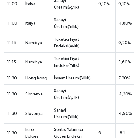
Sanayi
11:00
İtalya
-0,10%
0,10%
Üretimi(Aylık)
Sanayi
11:00
İtalya
-1,80%
Üretimi(Yıllık)
Tüketici Fiyat
11:15
Namibya
0,20%
Endeksi(Aylık)
Tüketici Fiyat
11:15
Namibya
3,60%
Endeksi(Yıllık)
11:30
Hong Kong
İnşaat Üretimi(Yıllık)
7,20%
Sanayi
11:30
Slovenya
-1,20%
Üretimi(Aylık)
Sanayi
11:30
Slovenya
-1,90%
Üretimi(Yıllık)
Euro
Sentix Yatırımcı
11:30
-6
-8,1
Bölgesi
Güven Endeksi