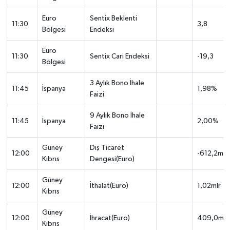
Euro
Sentix Beklenti
11:30
3,8
Bölgesi
Endeksi
Euro
11:30
Sentix Cari Endeksi
-19,3
Bölgesi
3 Aylık Bono İhale
11:45
İspanya
1,98%
Faizi
9 Aylık Bono İhale
11:45
İspanya
2,00%
Faizi
Güney
Dış Ticaret
12:00
-612,2mln
Kıbrıs
Dengesi(Euro)
Güney
12:00
İthalat(Euro)
1,02mlr
Kıbrıs
Güney
12:00
İhracat(Euro)
409,0mln
Kıbrıs