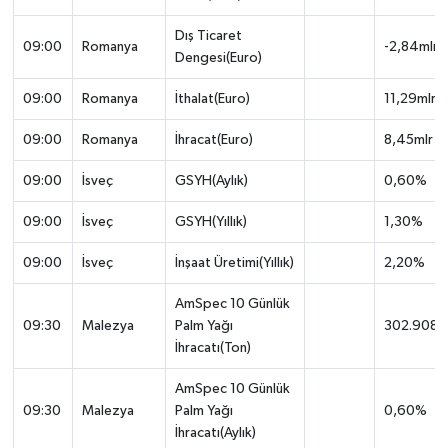
Dış Ticaret
09:00
Romanya
-2,84mlr
Dengesi(Euro)
09:00
Romanya
İthalat(Euro)
11,29mlr
09:00
Romanya
İhracat(Euro)
8,45mlr
09:00
İsveç
GSYH(Aylık)
0,60%
09:00
İsveç
GSYH(Yıllık)
1,30%
09:00
İsveç
İnşaat Üretimi(Yıllık)
2,20%
AmSpec 10 Günlük
09:30
Malezya
Palm Yağı
302.908
İhracatı(Ton)
AmSpec 10 Günlük
09:30
Malezya
Palm Yağı
0,60%
İhracatı(Aylık)