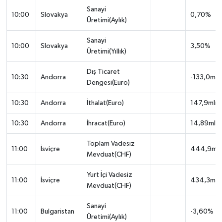
Sanayi
10:00
Slovakya
0,70%
Üretimi(Aylık)
Sanayi
10:00
Slovakya
3,50%
Üretimi(Yıllık)
Dış Ticaret
10:30
Andorra
-133,0mln
Dengesi(Euro)
10:30
Andorra
İthalat(Euro)
147,9mln
10:30
Andorra
İhracat(Euro)
14,89mln
Toplam Vadesiz
11:00
İsviçre
444,9mlr
Mevduat(CHF)
Yurt İçi Vadesiz
11:00
İsviçre
434,3mlr
Mevduat(CHF)
Sanayi
11:00
Bulgaristan
-3,60%
Üretimi(Aylık)