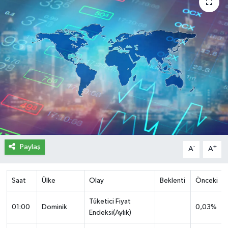
İletişim
Künye
Yasal Uyarı
Paylaş
-
+
A
A
Saat
Ülke
Olay
Beklenti
Önceki
Tüketici Fiyat
01:00
Dominik
0,03%
Endeksi(Aylık)