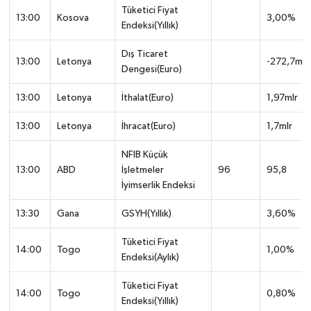
Tüketici Fiyat
13:00
Kosova
3,00%
Endeksi(Yıllık)
Dış Ticaret
13:00
Letonya
-272,7mln
Dengesi(Euro)
13:00
Letonya
İthalat(Euro)
1,97mlr
13:00
Letonya
İhracat(Euro)
1,7mlr
NFIB Küçük
13:00
ABD
İşletmeler
96
95,8
İyimserlik Endeksi
13:30
Gana
GSYH(Yıllık)
3,60%
Tüketici Fiyat
14:00
Togo
1,00%
Endeksi(Aylık)
Tüketici Fiyat
14:00
Togo
0,80%
Endeksi(Yıllık)