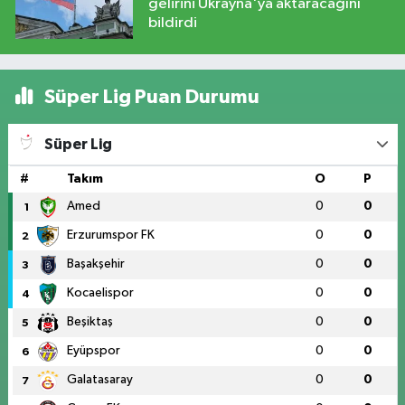
gelirini Ukrayna'ya aktaracağını
bildirdi
Süper Lig Puan Durumu
Süper Lig
#
Takım
O
P
Amed
0
0
1
Erzurumspor FK
0
0
2
Başakşehir
0
0
3
Kocaelispor
0
0
4
Beşiktaş
0
0
5
Eyüpspor
0
0
6
Galatasaray
0
0
7