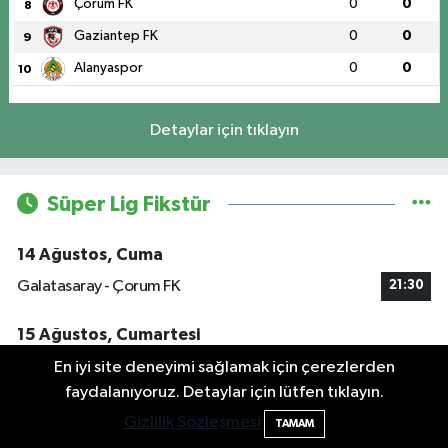
Çorum FK
0
0
8
Gaziantep FK
0
0
9
Alanyaspor
0
0
10
Detaylar için tıklayın
Süper Lig Fikstür
14 Ağustos, Cuma
Galatasaray - Çorum FK
21:30
15 Ağustos, Cumartesi
Konyaspor - Rizespor
19:00
En iyi site deneyimi sağlamak için çerezlerden
faydalanıyoruz. Detaylar için lütfen tıklayın.
Kasımpaşa - Trabzonspor
19:00
Gizlilik Sözleşmesi
TAMAM
Gençlerbirliği S.K. - Fenerbahçe
21:30