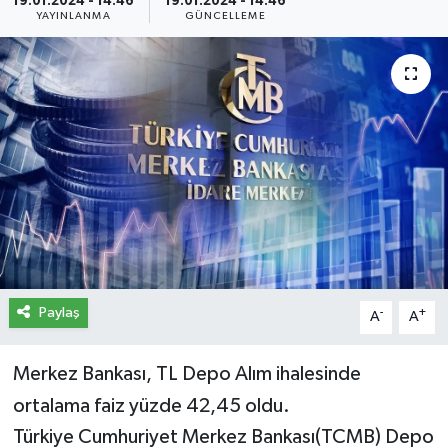
19.01.2024 - 14:46
19.01.2024 - 14:46
YAYINLANMA
GÜNCELLEME
İletişim
Künye
Yasal Uyarı
Paylaş
-
+
A
A
Merkez Bankası, TL Depo Alım ihalesinde
ortalama faiz yüzde 42,45 oldu.
Türkiye Cumhuriyet Merkez Bankası(TCMB) Depo