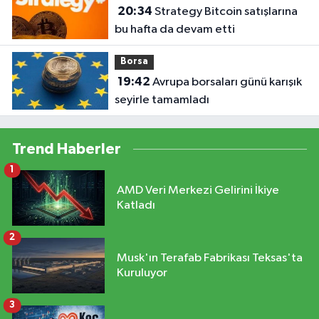
20:34
Strategy Bitcoin satışlarına
bu hafta da devam etti
Borsa
19:42
Avrupa borsaları günü karışık
seyirle tamamladı
Trend Haberler
1
AMD Veri Merkezi Gelirini İkiye
Katladı
2
Musk'ın Terafab Fabrikası Teksas'ta
Kuruluyor
3