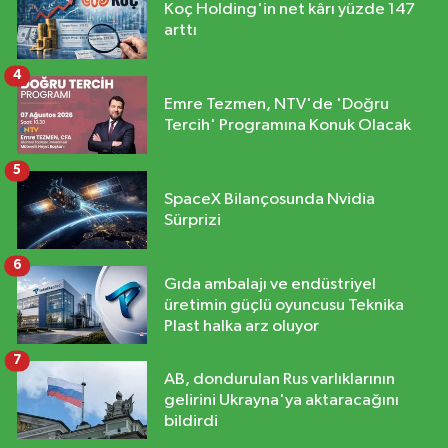
Koç Holding'in net kârı yüzde 147
arttı
4
Emre Tezmen, NTV'de 'Doğru
Tercih' Programına Konuk Olacak
5
SpaceX Bilançosunda Nvidia
Sürprizi
6
Gıda ambalajı ve endüstriyel
üretimin güçlü oyuncusu Teknika
Plast halka arz oluyor
7
AB, dondurulan Rus varlıklarının
gelirini Ukrayna'ya aktaracağını
bildirdi