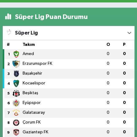
Süper Lig Puan Durumu
Süper Lig
#
Takım
O
P
Amed
0
0
1
Erzurumspor FK
0
0
2
Başakşehir
0
0
3
Kocaelispor
0
0
4
Beşiktaş
0
0
5
Eyüpspor
0
0
6
Galatasaray
0
0
7
Çorum FK
0
0
8
Gaziantep FK
0
0
9