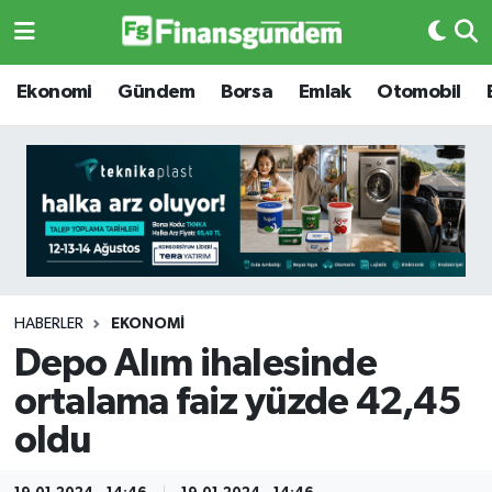
Ekonomi
Ekonomi
Ekonomi
Gündem
Borsa
Emlak
Otomobil
Gündem
Gündem
Borsa
Borsa
Emlak
Emlak
Emtia
Otomobil
HABERLER
EKONOMI
Depo Alım ihalesinde
Otomobil
Emtia
ortalama faiz yüzde 42,45
Gizlilik Sözleşmesi
BITCOIN
oldu
Hakkımızda
Yapay Zeka