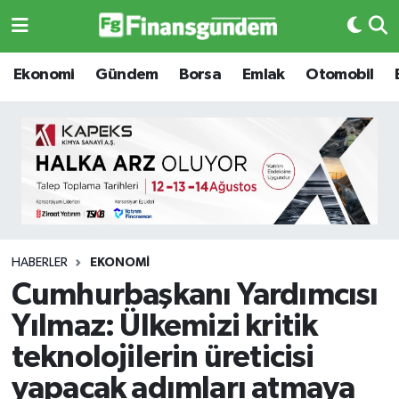
Ekonomi
Ekonomi
Ekonomi
Gündem
Borsa
Emlak
Otomobil
Gündem
Gündem
Borsa
Borsa
Emlak
Emlak
Emtia
Otomobil
HABERLER
EKONOMI
Cumhurbaşkanı Yardımcısı
Otomobil
Emtia
Yılmaz: Ülkemizi kritik
Gizlilik Sözleşmesi
BITCOIN
teknolojilerin üreticisi
yapacak adımları atmaya
Hakkımızda
Yapay Zeka