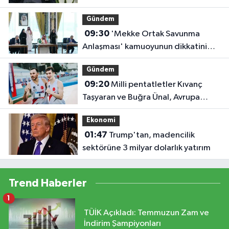
Gündem
09:30
'Mekke Ortak Savunma
Anlaşması' kamuoyunun dikkatini
çekti
Gündem
09:20
Milli pentatletler Kıvanç
Taşyaran ve Buğra Ünal, Avrupa
Şampiyonası'nda finalde!
Ekonomi
01:47
Trump'tan, madencilik
sektörüne 3 milyar dolarlık yatırım
Trend Haberler
1
TÜİK Açıkladı: Temmuzun Zam ve
İndirim Şampiyonları