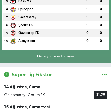
Beşiktaş
0
0
5
Eyüpspor
0
0
6
Galatasaray
0
0
7
Çorum FK
0
0
8
Gaziantep FK
0
0
9
Alanyaspor
0
0
10
Detaylar için tıklayın
Süper Lig Fikstür
14 Ağustos, Cuma
Galatasaray - Çorum FK
21:30
15 Ağustos, Cumartesi