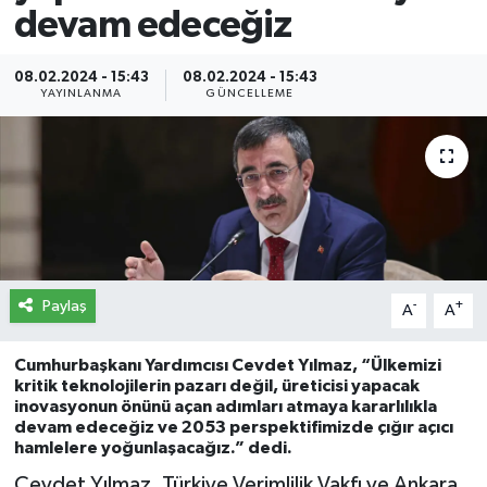
devam edeceğiz
İletişim
08.02.2024 - 15:43
08.02.2024 - 15:43
Künye
YAYINLANMA
GÜNCELLEME
Yasal Uyarı
Paylaş
-
+
A
A
Cumhurbaşkanı Yardımcısı Cevdet Yılmaz, “Ülkemizi
kritik teknolojilerin pazarı değil, üreticisi yapacak
inovasyonun önünü açan adımları atmaya kararlılıkla
devam edeceğiz ve 2053 perspektifimizde çığır açıcı
hamlelere yoğunlaşacağız.” dedi.
Cevdet Yılmaz, Türkiye Verimlilik Vakfı ve Ankara