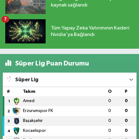
kaynak sağlandı
7
Tüm Yapay Zeka Yatırımının Kaderi
Nvidia'ya Bağlandı
Süper Lig Puan Durumu
Süper Lig
#
Takım
O
P
Amed
0
0
1
Erzurumspor FK
0
0
2
Başakşehir
0
0
3
Kocaelispor
0
0
4