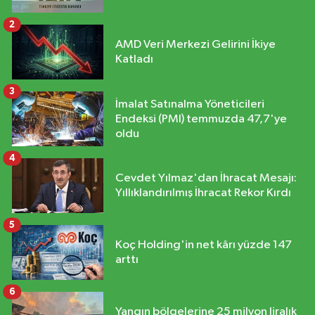
2
AMD Veri Merkezi Gelirini İkiye
Katladı
3
İmalat Satınalma Yöneticileri
Endeksi (PMI) temmuzda 47,7'ye
oldu
4
Cevdet Yılmaz'dan İhracat Mesajı:
Yıllıklandırılmış İhracat Rekor Kırdı
5
Koç Holding'in net kârı yüzde 147
arttı
6
Yangın bölgelerine 25 milyon liralık