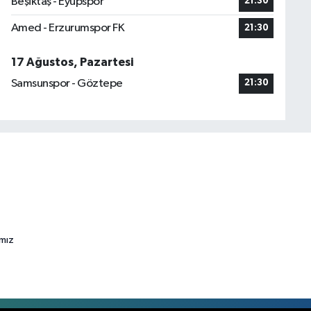
Beşiktaş - Eyüpspor
21:30
Amed - Erzurumspor FK
21:30
17 Ağustos, Pazartesi
Samsunspor - Göztepe
21:30
ımız