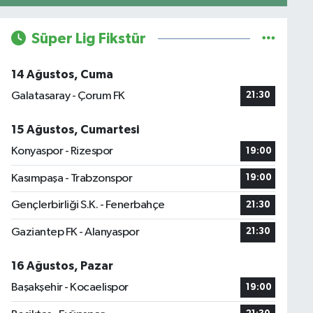
Süper Lig Fikstür
14 Ağustos, Cuma
Galatasaray - Çorum FK
21:30
15 Ağustos, Cumartesi
Konyaspor - Rizespor
19:00
Kasımpaşa - Trabzonspor
19:00
Gençlerbirliği S.K. - Fenerbahçe
21:30
Gaziantep FK - Alanyaspor
21:30
16 Ağustos, Pazar
Başakşehir - Kocaelispor
19:00