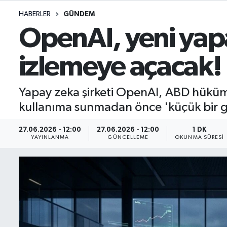
HABERLER
GÜNDEM
İletişim
OpenAI, yeni yapa
Künye
izlemeye açacak!
Yasal Uyarı
Yapay zeka şirketi OpenAI, ABD hüküme
kullanıma sunmadan önce 'küçük bir grup
27.06.2026 - 12:00
27.06.2026 - 12:00
1 DK
YAYINLANMA
GÜNCELLEME
OKUNMA SÜRESI