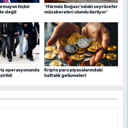
dırmayan hiçbir
'Hürmüz Boğazı'ndaki seyrüsefer
de değil
müzakereleri olumlu ilerliyor'
yiş operasyonunda
Kripto para piyasalarındaki
irildi
haftalık gelişmeler!