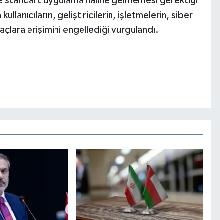
de standart uygulama haline gelmemesi gerektiği
llanıcıların, geliştiricilerin, işletmelerin, siber
raçlara erişimini engellediği vurgulandı.