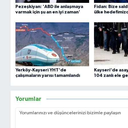
Pezeşkiyan: 'ABD ile anlaşmaya
Fidan: Bize sal
varmak için şu an en iyi zaman'
ülke hedefimiz
Yerköy-Kayseri YHT'de
Kayseri'de asa
çalışmaların yarısı tamamlandı
104 zanlı ele geç
Yorumlar