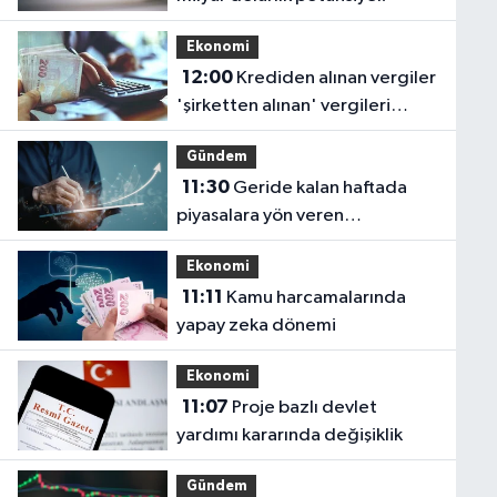
Ekonomi
12:00
Krediden alınan vergiler
'şirketten alınan' vergileri
geçti
Gündem
11:30
Geride kalan haftada
piyasalara yön veren
gelişmeler!
Ekonomi
11:11
Kamu harcamalarında
yapay zeka dönemi
Ekonomi
11:07
Proje bazlı devlet
yardımı kararında değişiklik
Gündem