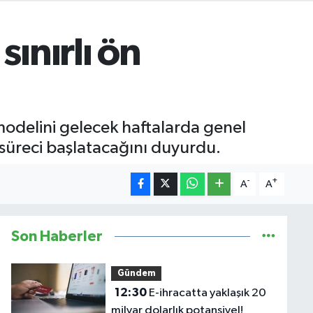
ınırlı ön
modelini gelecek haftalarda genel
e süreci başlatacağını duyurdu.
-
+
A
A
Son Haberler
Gündem
12:30
E-ihracatta yaklaşık 20
milyar dolarlık potansiyel!