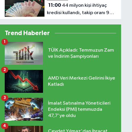
11:00
44 milyon kişi ihtiyaç
kredisi kullandı, takip oranı 9
yılın zirvesine çıktı!
Trend Haberler
1
TÜİK Açıkladı: Temmuzun Zam
ve İndirim Şampiyonları
2
AMD Veri Merkezi Gelirini İkiye
Katladı
3
İmalat Satınalma Yöneticileri
Endeksi (PMI) temmuzda
47,7'ye oldu
4
Cevdet Yılmaz'dan İhracat