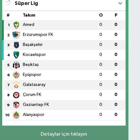
Süper Lig
#
Takım
O
P
Amed
0
0
1
Erzurumspor FK
0
0
2
Başakşehir
0
0
3
Kocaelispor
0
0
4
Beşiktaş
0
0
5
Eyüpspor
0
0
6
Galatasaray
0
0
7
Çorum FK
0
0
8
Gaziantep FK
0
0
9
Alanyaspor
0
0
10
Detaylar için tıklayın