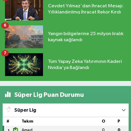
Cevdet Yılmaz'dan İhracat Mesajı:
Yıllıklandırılmış İhracat Rekor Kırdı
6
Yangın bölgelerine 25 milyon liralık
kaynak sağlandı
7
Tüm Yapay Zeka Yatırımının Kaderi
Nvidia'ya Bağlandı
Süper Lig Puan Durumu
Süper Lig
#
Takım
O
P
Amed
0
0
1