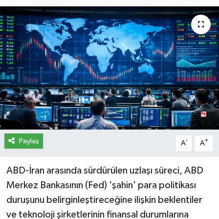
İletişim
Künye
Yasal Uyarı
Paylaş
-
+
A
A
ABD-İran arasında sürdürülen uzlaşı süreci, ABD
Merkez Bankasının (Fed) 'şahin' para politikası
duruşunu belirginleştireceğine ilişkin beklentiler
ve teknoloji şirketlerinin finansal durumlarına