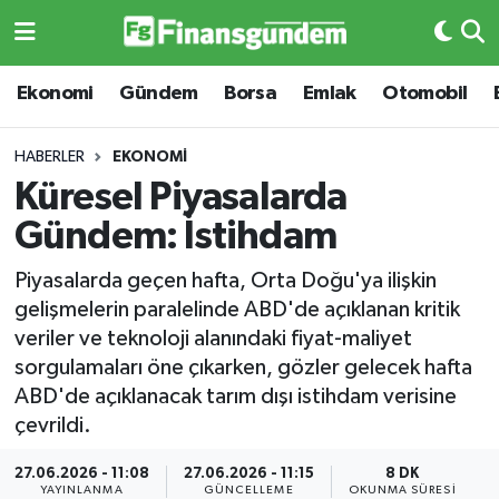
Ekonomi
Ekonomi
Ekonomi
Gündem
Borsa
Emlak
Otomobil
Gündem
Gündem
HABERLER
EKONOMI
Küresel Piyasalarda
Borsa
Borsa
Gündem: İstihdam
Emlak
Emlak
Piyasalarda geçen hafta, Orta Doğu'ya ilişkin
gelişmelerin paralelinde ABD'de açıklanan kritik
Emtia
Otomobil
veriler ve teknoloji alanındaki fiyat-maliyet
sorgulamaları öne çıkarken, gözler gelecek hafta
Otomobil
Emtia
ABD'de açıklanacak tarım dışı istihdam verisine
çevrildi.
Gizlilik Sözleşmesi
BITCOIN
27.06.2026 - 11:08
27.06.2026 - 11:15
8 DK
Hakkımızda
Yapay Zeka
YAYINLANMA
GÜNCELLEME
OKUNMA SÜRESI