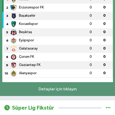
Erzurumspor FK
0
0
2
Başakşehir
0
0
3
Kocaelispor
0
0
4
Beşiktaş
0
0
5
Eyüpspor
0
0
6
Galatasaray
0
0
7
Çorum FK
0
0
8
Gaziantep FK
0
0
9
Alanyaspor
0
0
10
Detaylar için tıklayın
Süper Lig Fikstür