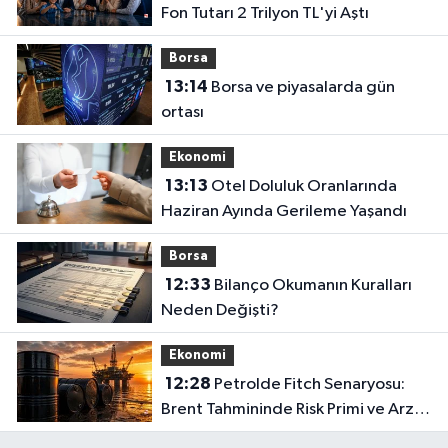
Fon Tutarı 2 Trilyon TL'yi Aştı
Borsa
13:14
Borsa ve piyasalarda gün
ortası
Ekonomi
13:13
Otel Doluluk Oranlarında
Haziran Ayında Gerileme Yaşandı
Borsa
12:33
Bilanço Okumanın Kuralları
Neden Değişti?
Ekonomi
12:28
Petrolde Fitch Senaryosu:
Brent Tahmininde Risk Primi ve Arz
Dengesi Vurgusu