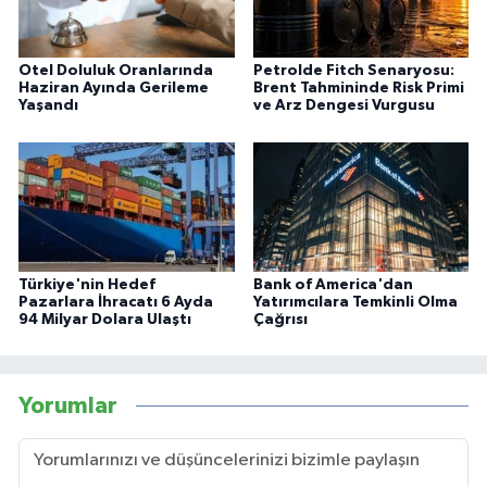
Otel Doluluk Oranlarında
Petrolde Fitch Senaryosu:
Haziran Ayında Gerileme
Brent Tahmininde Risk Primi
Yaşandı
ve Arz Dengesi Vurgusu
Türkiye'nin Hedef
Bank of America'dan
Pazarlara İhracatı 6 Ayda
Yatırımcılara Temkinli Olma
94 Milyar Dolara Ulaştı
Çağrısı
Yorumlar