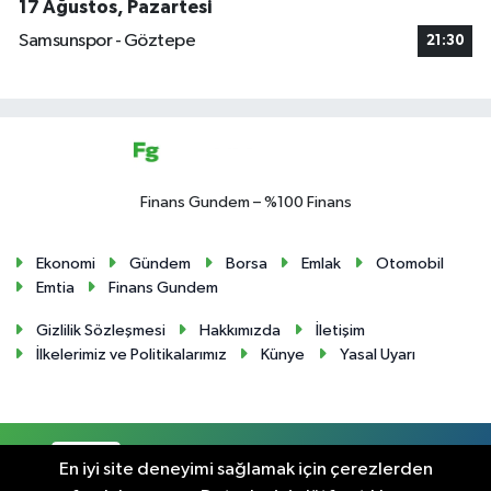
17 Ağustos, Pazartesi
Samsunspor - Göztepe
21:30
Finans Gundem – %100 Finans
Ekonomi
Gündem
Borsa
Emlak
Otomobil
Emtia
Finans Gundem
Gizlilik Sözleşmesi
Hakkımızda
İletişim
İlkelerimiz ve Politikalarımız
Künye
Yasal Uyarı
RSS
Copyright © 2024. Her hakkı saklıdır.
En iyi site deneyimi sağlamak için çerezlerden