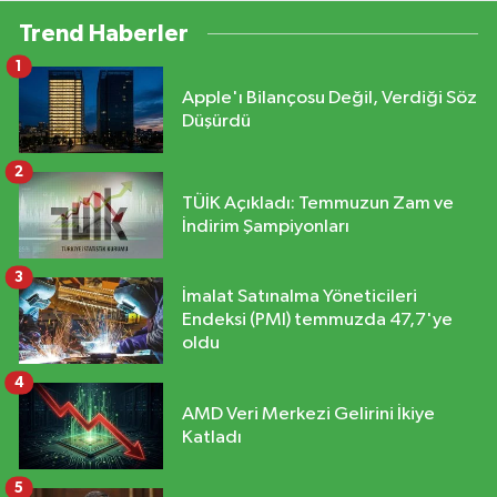
Trend Haberler
1
Apple'ı Bilançosu Değil, Verdiği Söz
Düşürdü
2
TÜİK Açıkladı: Temmuzun Zam ve
İndirim Şampiyonları
3
İmalat Satınalma Yöneticileri
Endeksi (PMI) temmuzda 47,7'ye
oldu
4
AMD Veri Merkezi Gelirini İkiye
Katladı
5