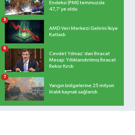
Endeksi (PMI) temmuzda
47,7'ye oldu
5
AMD Veri Merkezi Gelirini İkiye
Katladı
6
Cevdet Yılmaz'dan İhracat
Mesajı: Yıllıklandırılmış İhracat
Rekor Kırdı
7
Yangın bölgelerine 25 milyon
liralık kaynak sağlandı