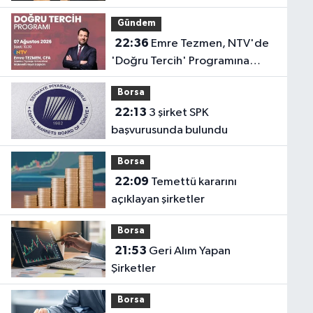
Gündem
22:36
Emre Tezmen, NTV'de
'Doğru Tercih' Programına
Konuk Olacak
Borsa
22:13
3 şirket SPK
başvurusunda bulundu
Borsa
22:09
Temettü kararını
açıklayan şirketler
Borsa
21:53
Geri Alım Yapan
Şirketler
Borsa