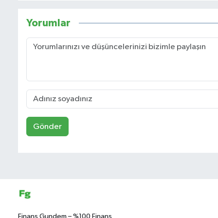
Yorumlar
Gönder
Finans Gundem – %100 Finans