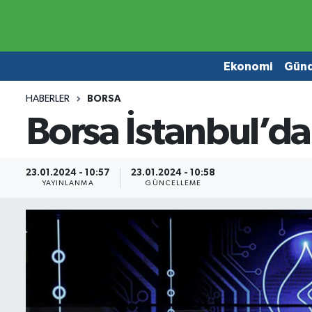
Ekonomi
Ekonomi
Ekonomi
Gün
Gündem
Gündem
HABERLER
BORSA
Borsa İstanbul’dan
Borsa
Borsa
Emlak
Emlak
23.01.2024 - 10:57
23.01.2024 - 10:58
YAYINLANMA
GÜNCELLEME
Emtia
Otomobil
Otomobil
Emtia
Gizlilik Sözleşmesi
BITCOIN
Hakkımızda
Yapay Zeka