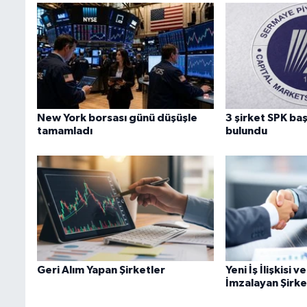
New York borsası günü düşüşle
3 şirket SPK b
tamamladı
bulundu
Geri Alım Yapan Şirketler
Yeni İş İlişkisi 
İmzalayan Şirke