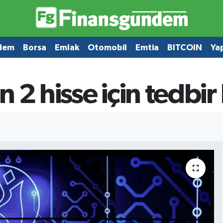
dem
Borsa
Emlak
Otomobil
Emtia
BITCOIN
Ya
 2 hisse için tedbir 