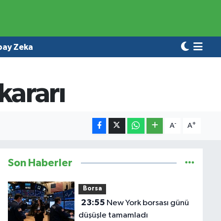
pay Zeka
kararı
-
+
A
A
Son Haberler
Borsa
23:55
New York borsası günü
düşüşle tamamladı