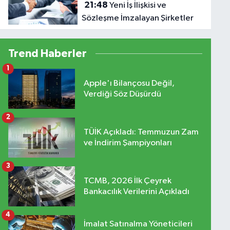
21:48
Yeni İş İlişkisi ve
Sözleşme İmzalayan Şirketler
Trend Haberler
1
Apple'ı Bilançosu Değil,
Verdiği Söz Düşürdü
2
TÜİK Açıkladı: Temmuzun Zam
ve İndirim Şampiyonları
3
TCMB, 2026 İlk Çeyrek
Bankacılık Verilerini Açıkladı
4
İmalat Satınalma Yöneticileri