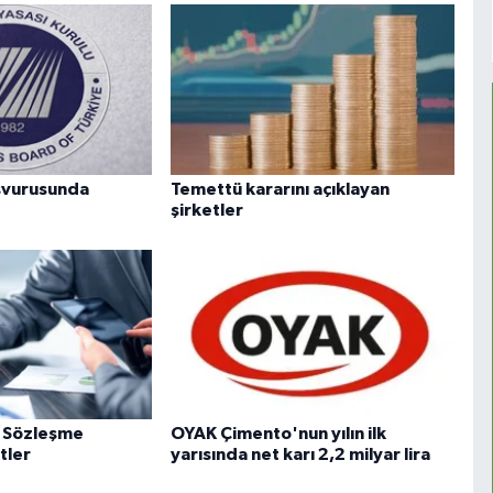
aşvurusunda
Temettü kararını açıklayan
şirketler
ve Sözleşme
OYAK Çimento'nun yılın ilk
tler
yarısında net karı 2,2 milyar lira