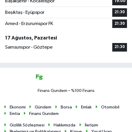
Başakşehir - Kocaelispor
19:00
Beşiktaş - Eyüpspor
21:30
Amed - Erzurumspor FK
21:30
17 Ağustos, Pazartesi
Samsunspor - Göztepe
21:30
Finans Gundem – %100 Finans
Ekonomi
Gündem
Borsa
Emlak
Otomobil
Emtia
Finans Gundem
Gizlilik Sözleşmesi
Hakkımızda
İletişim
İlkelerimiz ve Politikalarımız
Künye
Yasal Uyarı