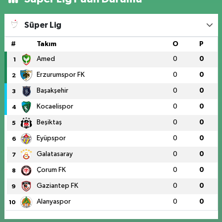
Süper Lig
#
Takım
O
P
Amed
0
0
1
Erzurumspor FK
0
0
2
Başakşehir
0
0
3
Kocaelispor
0
0
4
Beşiktaş
0
0
5
Eyüpspor
0
0
6
Galatasaray
0
0
7
Çorum FK
0
0
8
Gaziantep FK
0
0
9
Alanyaspor
0
0
10