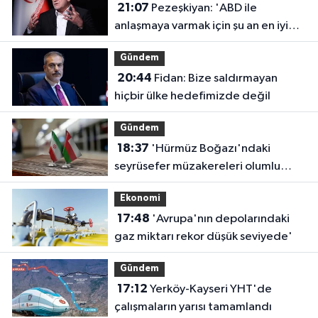
21:07
Pezeşkiyan: 'ABD ile
anlaşmaya varmak için şu an en iyi
zaman'
Gündem
20:44
Fidan: Bize saldırmayan
hiçbir ülke hedefimizde değil
Gündem
18:37
'Hürmüz Boğazı'ndaki
seyrüsefer müzakereleri olumlu
ilerliyor'
Ekonomi
17:48
'Avrupa'nın depolarındaki
gaz miktarı rekor düşük seviyede'
Gündem
17:12
Yerköy-Kayseri YHT'de
çalışmaların yarısı tamamlandı