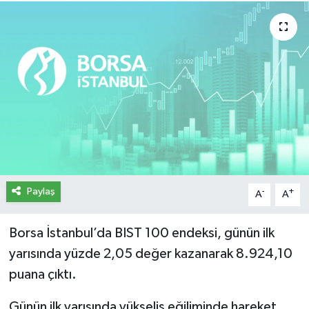
İletişim
Künye
Yasal Uyarı
Paylaş
-
+
A
A
Borsa İstanbul’da BIST 100 endeksi, günün ilk
yarısında yüzde 2,05 değer kazanarak 8.924,10
puana çıktı.
Günün ilk yarısında yükseliş eğiliminde hareket