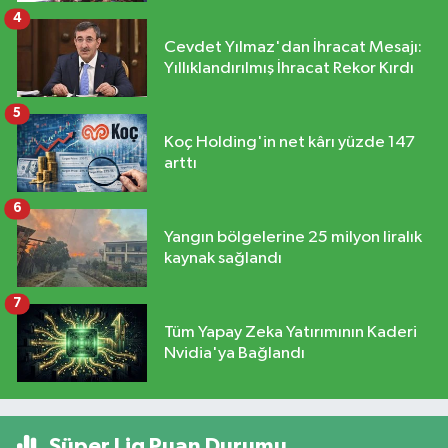
4
Cevdet Yılmaz'dan İhracat Mesajı:
Yıllıklandırılmış İhracat Rekor Kırdı
5
Koç Holding'in net kârı yüzde 147
arttı
6
Yangın bölgelerine 25 milyon liralık
kaynak sağlandı
7
Tüm Yapay Zeka Yatırımının Kaderi
Nvidia'ya Bağlandı
Süper Lig Puan Durumu