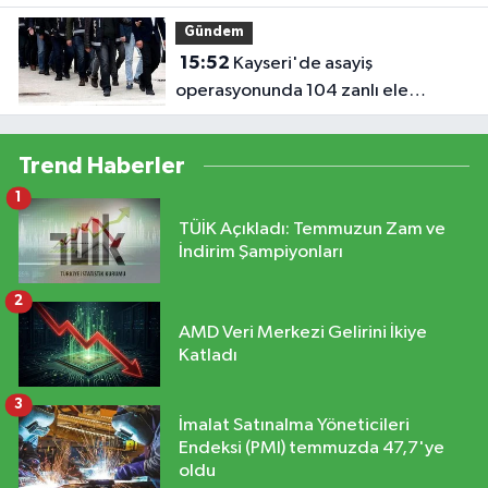
Gündem
15:52
Kayseri'de asayiş
operasyonunda 104 zanlı ele
geçirildi
Trend Haberler
1
TÜİK Açıkladı: Temmuzun Zam ve
İndirim Şampiyonları
2
AMD Veri Merkezi Gelirini İkiye
Katladı
3
İmalat Satınalma Yöneticileri
Endeksi (PMI) temmuzda 47,7'ye
oldu