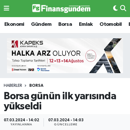
Ekonomi
Ekonomi
Ekonomi
Gündem
Borsa
Emlak
Otomobil
Gündem
Gündem
Borsa
Borsa
Emlak
Emlak
Emtia
Otomobil
HABERLER
BORSA
Borsa günün ilk yarısında
Otomobil
Emtia
yükseldi
Gizlilik Sözleşmesi
BITCOIN
07.03.2024 - 14:02
07.03.2024 - 14:03
Hakkımızda
Yapay Zeka
YAYINLANMA
GÜNCELLEME