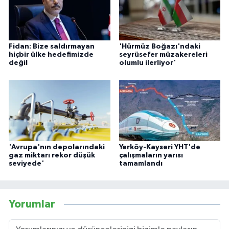
Fidan: Bize saldırmayan
'Hürmüz Boğazı'ndaki
hiçbir ülke hedefimizde
seyrüsefer müzakereleri
değil
olumlu ilerliyor'
'Avrupa'nın depolarındaki
Yerköy-Kayseri YHT'de
gaz miktarı rekor düşük
çalışmaların yarısı
seviyede'
tamamlandı
Yorumlar