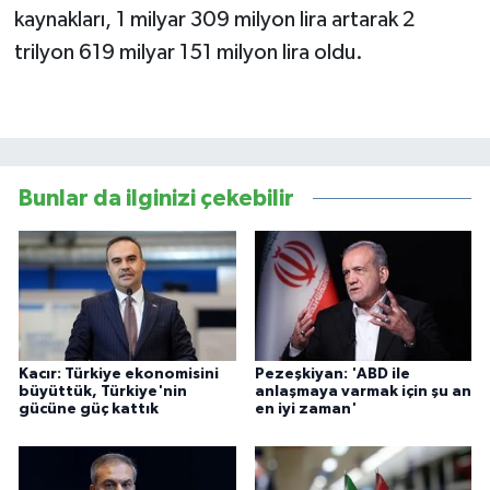
kaynakları, 1 milyar 309 milyon lira artarak 2
trilyon 619 milyar 151 milyon lira oldu.
Bunlar da ilginizi çekebilir
Kacır: Türkiye ekonomisini
Pezeşkiyan: 'ABD ile
büyüttük, Türkiye'nin
anlaşmaya varmak için şu an
gücüne güç kattık
en iyi zaman'