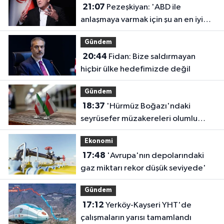
21:07
Pezeşkiyan: 'ABD ile
anlaşmaya varmak için şu an en iyi
zaman'
Gündem
20:44
Fidan: Bize saldırmayan
hiçbir ülke hedefimizde değil
Gündem
18:37
'Hürmüz Boğazı'ndaki
seyrüsefer müzakereleri olumlu
ilerliyor'
Ekonomi
17:48
'Avrupa'nın depolarındaki
gaz miktarı rekor düşük seviyede'
Gündem
17:12
Yerköy-Kayseri YHT'de
çalışmaların yarısı tamamlandı