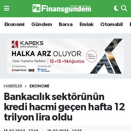
Ekonomi
Ekonomi
Ekonomi
Gündem
Borsa
Emlak
Otomobil
Gündem
Gündem
Borsa
Borsa
Emlak
Emlak
Emtia
Otomobil
HABERLER
EKONOMI
Bankacılık sektörünün
Otomobil
Emtia
kredi hacmi geçen hafta 12
Gizlilik Sözleşmesi
BITCOIN
trilyon lira oldu
Hakkımızda
Yapay Zeka