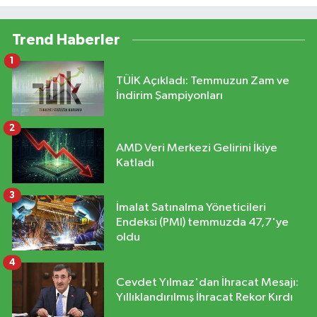
Trend Haberler
1
TÜİK Açıkladı: Temmuzun Zam ve
İndirim Şampiyonları
2
AMD Veri Merkezi Gelirini İkiye
Katladı
3
İmalat Satınalma Yöneticileri
Endeksi (PMI) temmuzda 47,7'ye
oldu
4
Cevdet Yılmaz'dan İhracat Mesajı:
Yıllıklandırılmış İhracat Rekor Kırdı