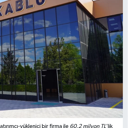
ırımcı-yüklenici bir firma ile
60,2 milyon TL
‘lik