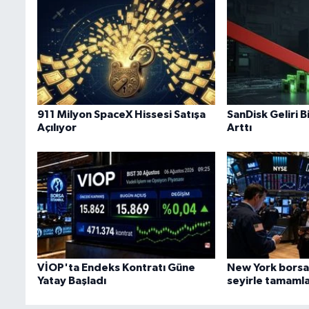
911 Milyon SpaceX Hissesi Satışa
SanDisk Geliri B
Açılıyor
Arttı
VİOP'ta Endeks Kontratı Güne
New York borsas
Yatay Başladı
seyirle tamaml