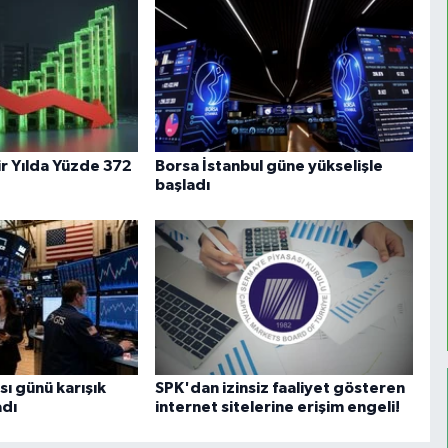
ir Yılda Yüzde 372
Borsa İstanbul güne yükselişle
başladı
ı günü karışık
SPK'dan izinsiz faaliyet gösteren
adı
internet sitelerine erişim engeli!