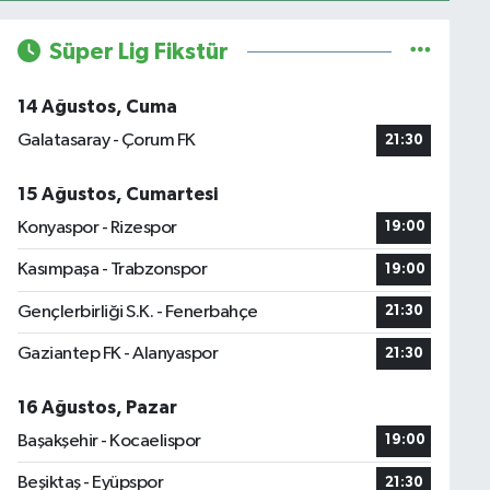
Süper Lig Fikstür
14 Ağustos, Cuma
Galatasaray - Çorum FK
21:30
15 Ağustos, Cumartesi
Konyaspor - Rizespor
19:00
Kasımpaşa - Trabzonspor
19:00
Gençlerbirliği S.K. - Fenerbahçe
21:30
Gaziantep FK - Alanyaspor
21:30
16 Ağustos, Pazar
Başakşehir - Kocaelispor
19:00
Beşiktaş - Eyüpspor
21:30