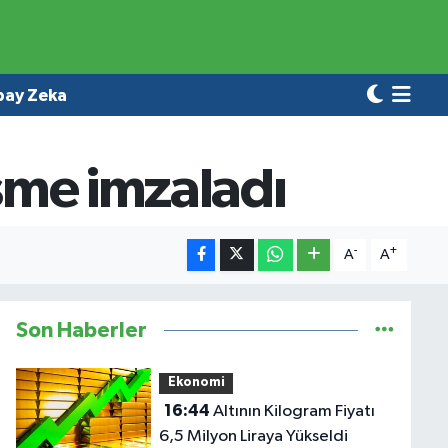
pay Zeka
eşme imzaladı
-
+
A
A
Son Haberler
Ekonomi
16:44
Altının Kilogram Fiyatı
6,5 Milyon Liraya Yükseldi