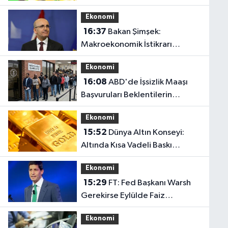
Ekonomi
16:37
Bakan Şimşek:
Makroekonomik İstikrarı
Güçlendiren Politikaları
Ekonomi
Sürdüreceğiz
16:08
ABD'de İşsizlik Maaşı
Başvuruları Beklentilerin
Altında Kaldı
Ekonomi
15:52
Dünya Altın Konseyi:
Altında Kısa Vadeli Baskı
Sürebilir
Ekonomi
15:29
FT: Fed Başkanı Warsh
Gerekirse Eylülde Faiz
Artırmaya Hazır
Ekonomi