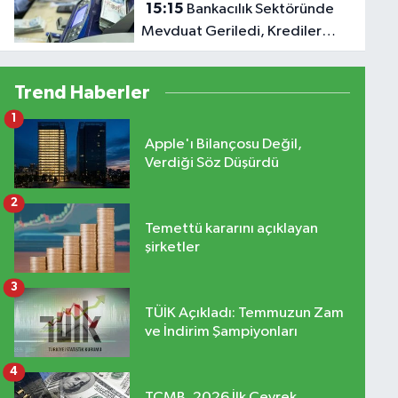
15:15
Bankacılık Sektöründe
Mevduat Geriledi, Krediler
Yükseldi
Trend Haberler
1
Apple'ı Bilançosu Değil,
Verdiği Söz Düşürdü
2
Temettü kararını açıklayan
şirketler
3
TÜİK Açıkladı: Temmuzun Zam
ve İndirim Şampiyonları
4
TCMB, 2026 İlk Çeyrek