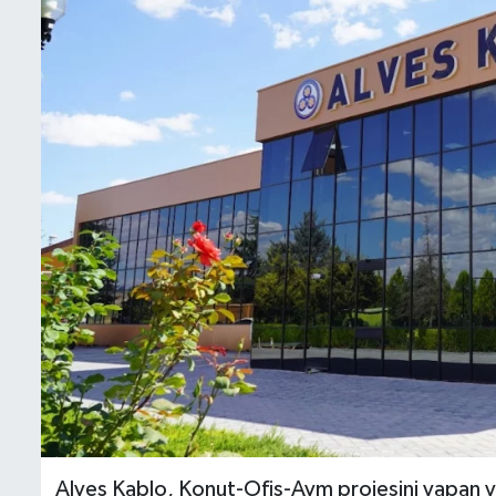
İletişim
Künye
Yasal Uyarı
Alves Kablo, Konut-Ofis-Avm projesini yapan yat