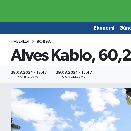
Ekonomi
Ekonomi
Ekonomi
Gün
Gündem
Gündem
HABERLER
BORSA
Alves Kablo, 60,2
Borsa
Borsa
Emlak
Emlak
29.03.2024 - 15:47
29.03.2024 - 15:47
YAYINLANMA
GÜNCELLEME
Emtia
Otomobil
Otomobil
Emtia
Gizlilik Sözleşmesi
BITCOIN
Hakkımızda
Yapay Zeka