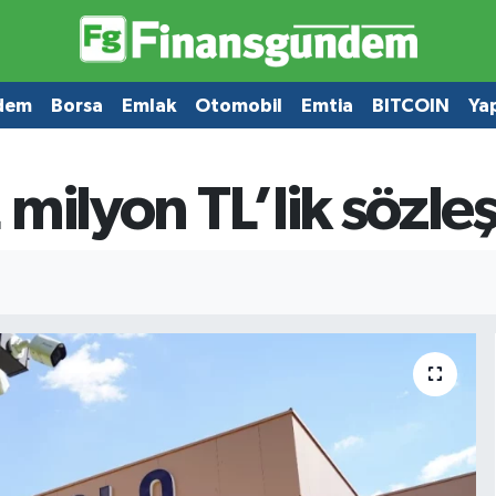
dem
Borsa
Emlak
Otomobil
Emtia
BITCOIN
Ya
 milyon TL’lik sözl