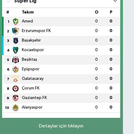
Süper Lig
#
Takım
O
P
Amed
0
0
1
Erzurumspor FK
0
0
2
Başakşehir
0
0
3
Kocaelispor
0
0
4
Beşiktaş
0
0
5
Eyüpspor
0
0
6
Galatasaray
0
0
7
Çorum FK
0
0
8
Gaziantep FK
0
0
9
Alanyaspor
0
0
10
Detaylar için tıklayın