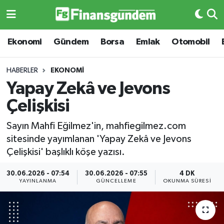
Ekonomi
Ekonomi
Ekonomi
Gündem
Borsa
Emlak
Otomobil
Gündem
Gündem
HABERLER
EKONOMI
Yapay Zekâ ve Jevons
Borsa
Borsa
Çelişkisi
Emlak
Emlak
Sayın Mahfi Eğilmez'in, mahfiegilmez.com
sitesinde yayımlanan 'Yapay Zekâ ve Jevons
Emtia
Otomobil
Çelişkisi' başlıklı köşe yazısı.
Otomobil
Emtia
30.06.2026 - 07:54
30.06.2026 - 07:55
4 DK
YAYINLANMA
GÜNCELLEME
OKUNMA SÜRESI
Gizlilik Sözleşmesi
BITCOIN
Hakkımızda
Yapay Zeka