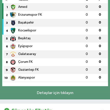
Amed
0
0
1
Erzurumspor FK
0
0
2
Başakşehir
0
0
3
Kocaelispor
0
0
4
Beşiktaş
0
0
5
Eyüpspor
0
0
6
Galatasaray
0
0
7
Çorum FK
0
0
8
Gaziantep FK
0
0
9
Alanyaspor
0
0
10
Detaylar için tıklayın