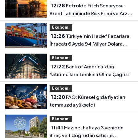
12:28
Petrolde Fitch Senaryosu:
Brent Tahmininde Risk Primi ve Arz
Dengesi Vurgusu
Ekonomi
12:26
Türkiye'nin Hedef Pazarlara
İhracatı 6 Ayda 94 Milyar Dolara
Ulaştı
Ekonomi
12:22
Bank of America'dan
Yatırımcılara Temkinli Olma Çağrısı
Ekonomi
12:20
FAO: Küresel gıda fiyatları
temmuzda yükseldi
Ekonomi
11:41
Hazine, haftaya 3 yeniden
ihraç ve 1 doğrudan satış ile