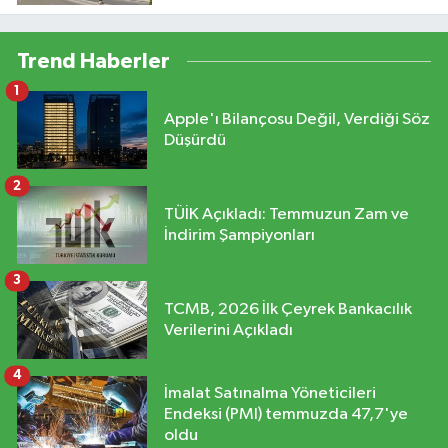
borçlanacak
Trend Haberler
1
Apple'ı Bilançosu Değil, Verdiği Söz
Düşürdü
2
TÜİK Açıkladı: Temmuzun Zam ve
İndirim Şampiyonları
3
TCMB, 2026 İlk Çeyrek Bankacılık
Verilerini Açıkladı
4
İmalat Satınalma Yöneticileri
Endeksi (PMI) temmuzda 47,7'ye
oldu