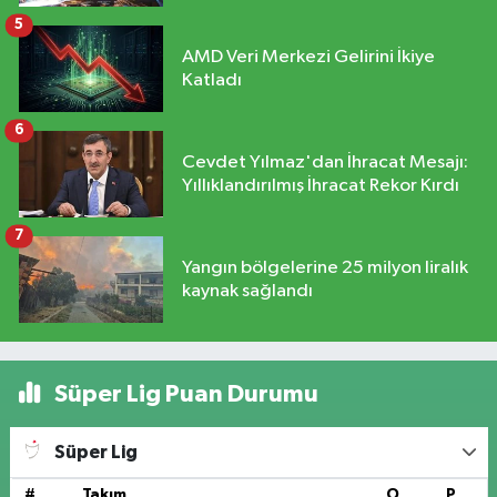
5
AMD Veri Merkezi Gelirini İkiye
Katladı
6
Cevdet Yılmaz'dan İhracat Mesajı:
Yıllıklandırılmış İhracat Rekor Kırdı
7
Yangın bölgelerine 25 milyon liralık
kaynak sağlandı
Süper Lig Puan Durumu
Süper Lig
#
Takım
O
P