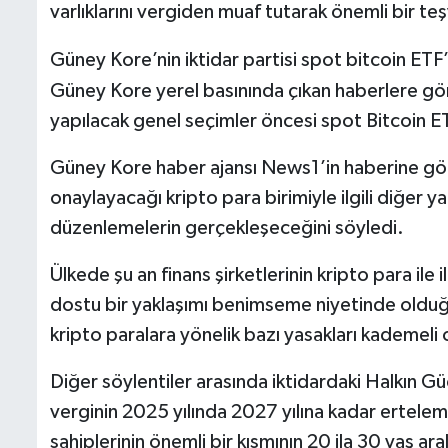
varlıklarını vergiden muaf tutarak önemli bir teş
Güney Kore’nin iktidar partisi spot bitcoin ETF
Güney Kore yerel basınında çıkan haberlere gör
yapılacak genel seçimler öncesi spot Bitcoin ETF
Güney Kore haber ajansı News1’in haberine göre
onaylayacağı kripto para birimiyle ilgili diğer yat
düzenlemelerin gerçekleşeceğini söyledi.
Ülkede şu an finans şirketlerinin kripto para ile i
dostu bir yaklaşımı benimseme niyetinde olduğu
kripto paralara yönelik bazı yasakları kademeli o
Diğer söylentiler arasında iktidardaki Halkın Güc
verginin 2025 yılında 2027 yılına kadar ertele
sahiplerinin önemli bir kısmının 20 ila 30 yaş ar