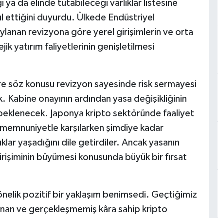
 ya da elinde tutabileceği varlıklar listesine
ul ettiğini duyurdu. Ülkede Endüstriyel
ylanan revizyona göre yerel girişimlerin ve orta
ik yatırım faliyetlerinin genişletilmesi
e söz konusu revizyon sayesinde risk sermayesi
ek. Kabine onayının ardından yasa değişikliğinin
 beklenecek. Japonya kripto sektöründe faaliyet
ni memnuniyetle karşılarken şimdiye kadar
lar yaşadığını dile getirdiler. Ancak yasanın
irişiminin büyümesi konusunda büyük bir fırsat
elik pozitif bir yaklaşım benimsedi. Geçtiğimiz
lunan ve gerçekleşmemiş kâra sahip kripto