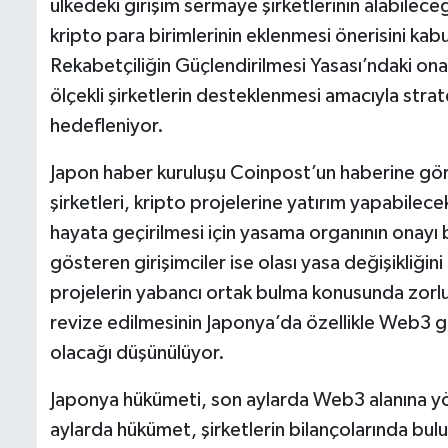
ülkedeki girişim sermaye şirketlerinin alabileceği
kripto para birimlerinin eklenmesi önerisini kab
Rekabetçiliğin Güçlendirilmesi Yasası’ndaki ona
ölçekli şirketlerin desteklenmesi amacıyla stratej
hedefleniyor.
Japon haber kuruluşu Coinpost’un haberine gör
şirketleri, kripto projelerine yatırım yapabilec
hayata geçirilmesi için yasama organının onayı
gösteren girişimciler ise olası yasa değişikliği
projelerin yabancı ortak bulma konusunda zorluk
revize edilmesinin Japonya’da özellikle Web3 g
olacağı düşünülüyor.
Japonya hükümeti, son aylarda Web3 alanına yön
aylarda hükümet, şirketlerin bilançolarında bu