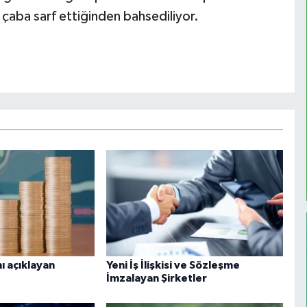
n çaba sarf ettiğinden bahsediliyor.
ı açıklayan
Yeni İş İlişkisi ve Sözleşme
İmzalayan Şirketler