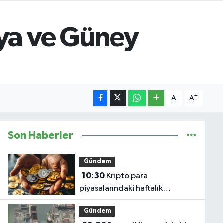
nya ve Güney
-
+
A
A
Son Haberler
Gündem
10:30
Kripto para
piyasalarındaki haftalık
gelişmeler!
Gündem