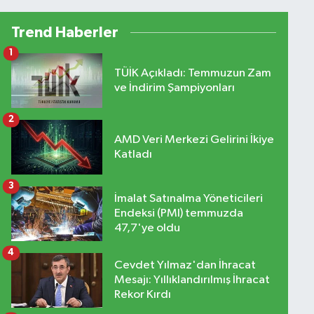
yatırım
Trend Haberler
1
TÜİK Açıkladı: Temmuzun Zam
ve İndirim Şampiyonları
2
AMD Veri Merkezi Gelirini İkiye
Katladı
3
İmalat Satınalma Yöneticileri
Endeksi (PMI) temmuzda
47,7'ye oldu
4
Cevdet Yılmaz'dan İhracat
Mesajı: Yıllıklandırılmış İhracat
Rekor Kırdı