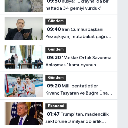
09:50
Rusya: 'Ukrayna'da bir
haftada 34 gemiyi vurduk'
Gündem
09:40
İran Cumhurbaşkanı
Pezeşkiyan, mutabakat çağrısı
yaptı
Gündem
09:30
'Mekke Ortak Savunma
Anlaşması' kamuoyunun
dikkatini çekti
Gündem
09:20
Milli pentatletler
Kıvanç Taşyaran ve Buğra Ünal,
Avrupa Şampiyonası'nda
Ekonomi
finalde!
01:47
Trump'tan, madencilik
sektörüne 3 milyar dolarlık