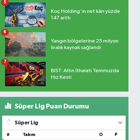
5
Koç Holding'in net kârı yüzde
147 arttı
6
Yangın bölgelerine 25 milyon
liralık kaynak sağlandı
7
BIST: Altın İthalatı Temmuzda
Hız Kesti
Süper Lig Puan Durumu
Süper Lig
#
Takım
O
P