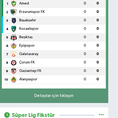
Amed
0
0
1
Erzurumspor FK
0
0
2
Başakşehir
0
0
3
Kocaelispor
0
0
4
Beşiktaş
0
0
5
Eyüpspor
0
0
6
Galatasaray
0
0
7
Çorum FK
0
0
8
Gaziantep FK
0
0
9
Alanyaspor
0
0
10
Detaylar için tıklayın
Süper Lig Fikstür