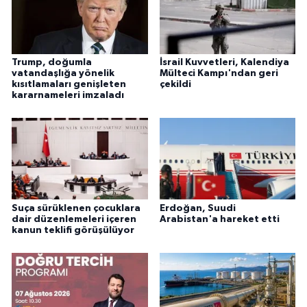
Trump, doğumla
İsrail Kuvvetleri, Kalendiya
vatandaşlığa yönelik
Mülteci Kampı'ndan geri
kısıtlamaları genişleten
çekildi
kararnameleri imzaladı
Suça sürüklenen çocuklara
Erdoğan, Suudi
dair düzenlemeleri içeren
Arabistan'a hareket etti
kanun teklifi görüşülüyor