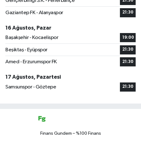
Gençlerbirliği S.K. - Fenerbahçe
21:30
Gaziantep FK - Alanyaspor
21:30
16 Ağustos, Pazar
Başakşehir - Kocaelispor
19:00
Beşiktaş - Eyüpspor
21:30
Amed - Erzurumspor FK
21:30
17 Ağustos, Pazartesi
Samsunspor - Göztepe
21:30
Finans Gundem – %100 Finans