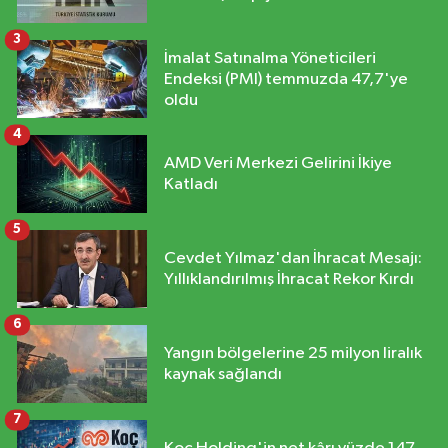
3
İmalat Satınalma Yöneticileri
Endeksi (PMI) temmuzda 47,7'ye
oldu
4
AMD Veri Merkezi Gelirini İkiye
Katladı
5
Cevdet Yılmaz'dan İhracat Mesajı:
Yıllıklandırılmış İhracat Rekor Kırdı
6
Yangın bölgelerine 25 milyon liralık
kaynak sağlandı
7