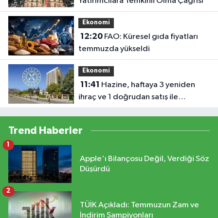
Yatırımcılara Temkinli Olma Çağrısı
Ekonomi
12:20
FAO: Küresel gıda fiyatları
temmuzda yükseldi
Ekonomi
11:41
Hazine, haftaya 3 yeniden
ihraç ve 1 doğrudan satış ile
borçlanacak
Trend Haberler
1
Apple'ı Bilançosu Değil, Verdiği Söz
Düşürdü
2
TÜİK Açıkladı: Temmuzun Zam ve
İndirim Şampiyonları