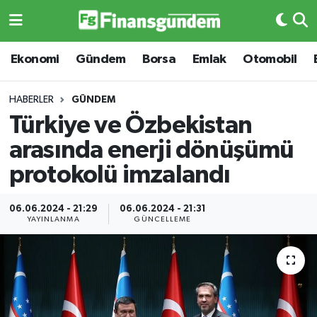
Ekonomi
Ekonomi
Ekonomi
Gündem
Borsa
Emlak
Otomobil
Gündem
Gündem
HABERLER
GÜNDEM
Türkiye ve Özbekistan
Borsa
Borsa
arasında enerji dönüşümü
Emlak
Emlak
protokolü imzalandı
Emtia
Otomobil
06.06.2024 - 21:29
06.06.2024 - 21:31
YAYINLANMA
GÜNCELLEME
Otomobil
Emtia
Gizlilik Sözleşmesi
BITCOIN
Hakkımızda
Yapay Zeka