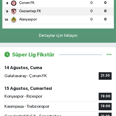
Çorum FK
0
0
8
Gaziantep FK
0
0
9
Alanyaspor
0
0
10
Detaylar için tıklayın
Süper Lig Fikstür
14 Ağustos, Cuma
Galatasaray - Çorum FK
21:30
15 Ağustos, Cumartesi
Konyaspor - Rizespor
19:00
Kasımpaşa - Trabzonspor
19:00