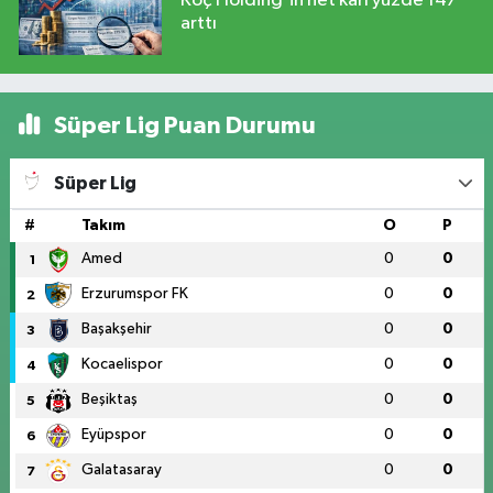
Koç Holding'in net kârı yüzde 147
arttı
Süper Lig Puan Durumu
Süper Lig
#
Takım
O
P
Amed
0
0
1
Erzurumspor FK
0
0
2
Başakşehir
0
0
3
Kocaelispor
0
0
4
Beşiktaş
0
0
5
Eyüpspor
0
0
6
Galatasaray
0
0
7