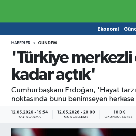
Ekonomi
Ekonomi
Ekonomi
Gün
Gündem
Gündem
HABERLER
GÜNDEM
'Türkiye merkezli
Borsa
Borsa
kadar açtık'
Emlak
Emlak
Emtia
Otomobil
Cumhurbaşkanı Erdoğan, 'Hayat tarzı, 
noktasında bunu benimseyen herkese ka
Otomobil
Emtia
12.05.2026 - 19:54
12.05.2026 - 20:00
10 DK
Gizlilik Sözleşmesi
BITCOIN
YAYINLANMA
GÜNCELLEME
OKUNMA SÜRESI
Hakkımızda
Yapay Zeka