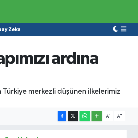
pay Zeka
apımızı ardına
Türkiye merkezli düşünen ilkelerimiz
-
+
A
A