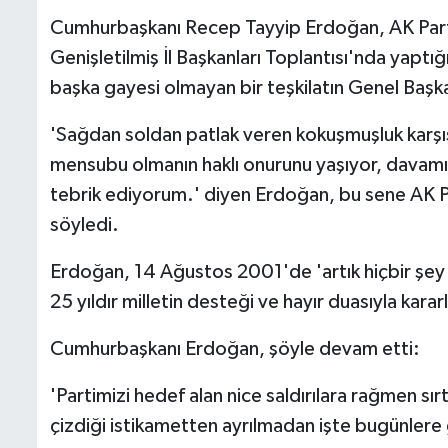
Cumhurbaşkanı Recep Tayyip Erdoğan, AK Parti
Genişletilmiş İl Başkanları Toplantısı'nda yaptığ
başka gayesi olmayan bir teşkilatın Genel Başka
'Sağdan soldan patlak veren kokuşmuşluk karşısınd
mensubu olmanın haklı onurunu yaşıyor, davamıza 
tebrik ediyorum.' diyen Erdoğan, bu sene AK Part
söyledi.
Erdoğan, 14 Ağustos 2001'de 'artık hiçbir şey es
25 yıldır milletin desteği ve hayır duasıyla kararl
Cumhurbaşkanı Erdoğan, şöyle devam etti:
'Partimizi hedef alan nice saldırılara rağmen sır
çizdiği istikametten ayrılmadan işte bugünlere g