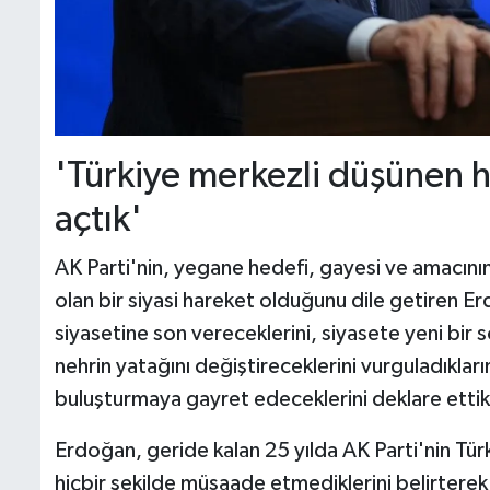
'Türkiye merkezli düşünen h
açtık'
AK Parti'nin, yegane hedefi, gayesi ve amacını
olan bir siyasi hareket olduğunu dile getiren Er
siyasetine son vereceklerini, siyasete yeni bir s
nehrin yatağını değiştireceklerini vurguladıkları
buluşturmaya gayret edeceklerini deklare ettikle
Erdoğan, geride kalan 25 yılda AK Parti'nin Tür
hiçbir şekilde müsaade etmediklerini belirterek,