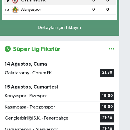
Gaziantep FK
0
0
9
Alanyaspor
0
0
10
Detaylar için tıklayın
Süper Lig Fikstür
14 Ağustos, Cuma
Galatasaray - Çorum FK
21:30
15 Ağustos, Cumartesi
Konyaspor - Rizespor
19:00
Kasımpaşa - Trabzonspor
19:00
Gençlerbirliği S.K. - Fenerbahçe
21:30
Gaziantep FK - Alanyaspor
21:30