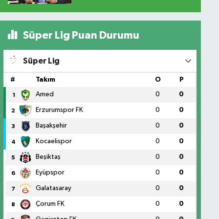
Süper Lig Puan Durumu
Süper Lig
#
Takım
O
P
Amed
0
0
1
Erzurumspor FK
0
0
2
Başakşehir
0
0
3
Kocaelispor
0
0
4
Beşiktaş
0
0
5
Eyüpspor
0
0
6
Galatasaray
0
0
7
Çorum FK
0
0
8