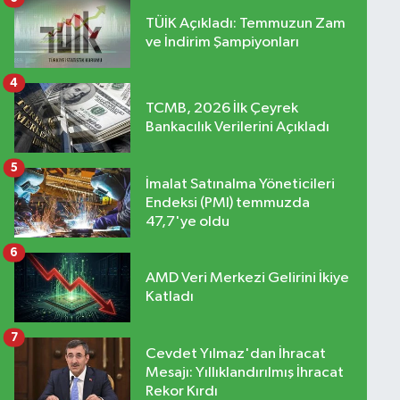
TÜİK Açıkladı: Temmuzun Zam
ve İndirim Şampiyonları
4
TCMB, 2026 İlk Çeyrek
Bankacılık Verilerini Açıkladı
5
İmalat Satınalma Yöneticileri
Endeksi (PMI) temmuzda
47,7'ye oldu
6
AMD Veri Merkezi Gelirini İkiye
Katladı
7
Cevdet Yılmaz'dan İhracat
Mesajı: Yıllıklandırılmış İhracat
Rekor Kırdı