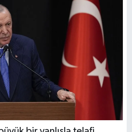
üyük bir yanlışla telafi