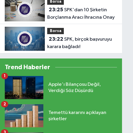
Borsa
23:25
SPK'dan 10 Şirketin
Borçlanma Aracı İhracına Onay
Borsa
23:22
SPK, birçok başvuruyu
karara bağladı!
Trend Haberler
1
Apple'ı Bilançosu Değil,
Verdiği Söz Düşürdü
2
Temettü kararını açıklayan
şirketler
3