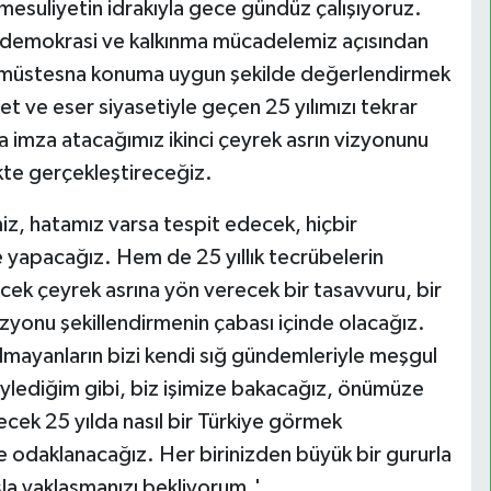
esuliyetin idrakıyla gece gündüz çalışıyoruz.
 demokrasi ve kalkınma mücadelemiz açısından
ği müstesna konuma uygun şekilde değerlendirmek
et ve eser siyasetiyle geçen 25 yılımızı tekrar
ra imza atacağımız ikinci çeyrek asrın vizyonunu
ikte gerçekleştireceğiz.
z, hatamız varsa tespit edecek, hiçbir
 yapacağız. Hem de 25 yıllık tecrübelerin
ecek çeyrek asrına yön verecek bir tasavvuru, bir
izyonu şekillendirmenin çabası içinde olacağız.
 olmayanların bizi kendi sığ gündemleriyle meşgul
lediğim gibi, biz işimize bakacağız, önümüze
lecek 25 yılda nasıl bir Türkiye görmek
ye odaklanacağız. Her birinizden büyük bir gururla
ışla yaklaşmanızı bekliyorum.'