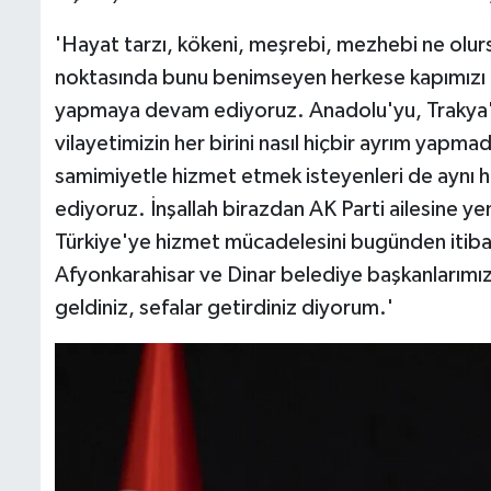
'Hayat tarzı, kökeni, meşrebi, mezhebi ne olurs
noktasında bunu benimseyen herkese kapımızı a
yapmaya devam ediyoruz. Anadolu'yu, Trakya'y
vilayetimizin her birini nasıl hiçbir ayrım yapma
samimiyetle hizmet etmek isteyenleri de aynı ha
ediyoruz. İnşallah birazdan AK Parti ailesine yen
Türkiye'ye hizmet mücadelesini bugünden itibar
Afyonkarahisar ve Dinar belediye başkanlarımız
geldiniz, sefalar getirdiniz diyorum.'