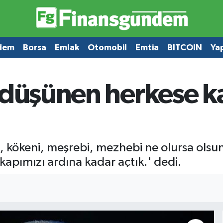
dem
Borsa
Emlak
Otomobil
Emtia
BITCOIN
Ya
 düşünen herkese k
kökeni, meşrebi, mezhebi ne olursa olsun 
pımızı ardına kadar açtık.' dedi.