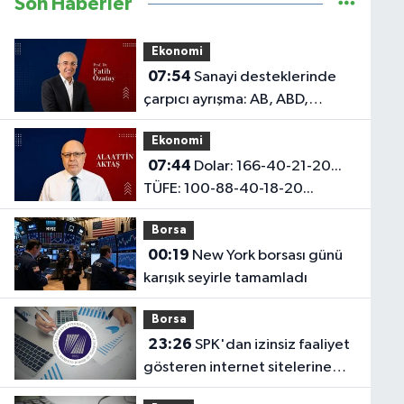
Son Haberler
Ekonomi
07:54
Sanayi desteklerinde
çarpıcı ayrışma: AB, ABD,
Türkiye / Çin
Ekonomi
07:44
Dolar: 166-40-21-20...
TÜFE: 100-88-40-18-20...
Borsa
00:19
New York borsası günü
karışık seyirle tamamladı
Borsa
23:26
SPK'dan izinsiz faaliyet
gösteren internet sitelerine
erişim engeli!