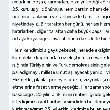
umudunu boşa çıkarmadan, bize yüklediği ağır m
25. kuruluş yıl dönümünü hem partimiz hem de
önemine, anlamına ve tarihimizde temsil etti
niyetindeyiz. Bir taraftan her günü, her anı hizm
hatırlarken, diğer taraftan daha büyük başarıla
ortaya koyacağız. İnşallah bunu da sizlerle birl
Hem kendimizi sigaya çekecek, nerede eksiğimi
komplekse kapılmadan öz eleştirimizi cesaretle
ışığında Türkiye'nin ve Türk demokrasisinin gel
paradigmayı, millete umut aşılayacak yeni bir v
Hizmetle, planla, projeyle, ufukla, vizyonla işi
etmelerine fırsat vermeyeceğiz. Her zaman söy
bakacağız, 25 yılın birikiminin rehberliğinde ge
istediğimizin yol haritasını şimdiden belirleme
kutlayacağımız 25. yıl etkinliklerimize bu anlay