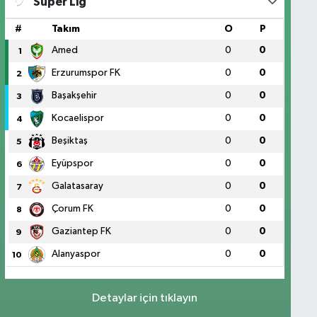
Süper Lig
#
Takım
O
P
Amed
0
0
1
Erzurumspor FK
0
0
2
Başakşehir
0
0
3
Kocaelispor
0
0
4
Beşiktaş
0
0
5
Eyüpspor
0
0
6
Galatasaray
0
0
7
Çorum FK
0
0
8
Gaziantep FK
0
0
9
Alanyaspor
0
0
10
Detaylar için tıklayın