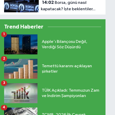
14:02
Borsa, günü nasıl
kapatacak? İşte beklentiler...
Trend Haberler
1
Apple'ı Bilançosu Değil,
Verdiği Söz Düşürdü
2
Temettü kararını açıklayan
şirketler
3
TÜİK Açıkladı: Temmuzun Zam
ve İndirim Şampiyonları
4
TCMB, 2026 İlk Çeyrek