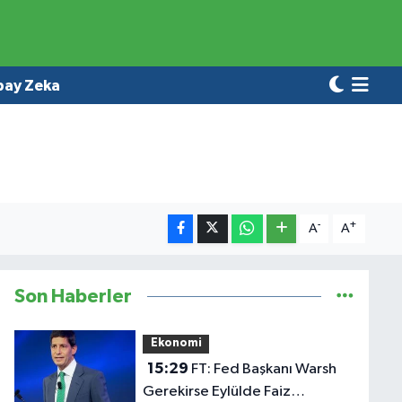
pay Zeka
-
+
A
A
Son Haberler
Ekonomi
15:29
FT: Fed Başkanı Warsh
Gerekirse Eylülde Faiz