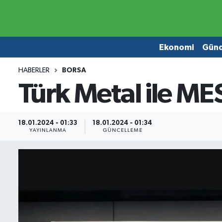
Ekonomi
Ekonomi
Ekonomi
Gün
Gündem
Gündem
HABERLER
BORSA
Türk Metal ile MES
Borsa
Borsa
Emlak
Emlak
18.01.2024 - 01:33
18.01.2024 - 01:34
YAYINLANMA
GÜNCELLEME
Emtia
Otomobil
Otomobil
Emtia
Gizlilik Sözleşmesi
BITCOIN
Hakkımızda
Yapay Zeka