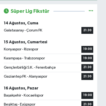
Süper Lig Fikstür
14 Ağustos, Cuma
Galatasaray - Çorum FK
21:30
15 Ağustos, Cumartesi
Konyaspor - Rizespor
19:00
Kasımpaşa - Trabzonspor
19:00
Gençlerbirliği S.K. - Fenerbahçe
21:30
Gaziantep FK - Alanyaspor
21:30
16 Ağustos, Pazar
Başakşehir - Kocaelispor
19:00
Beşiktaş - Eyüpspor
21:30