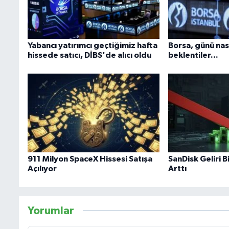
Yabancı yatırımcı geçtiğimiz hafta
Borsa, günü nas
hissede satıcı, DİBS'de alıcı oldu
beklentiler...
911 Milyon SpaceX Hissesi Satışa
SanDisk Geliri B
Açılıyor
Arttı
Yorumlar