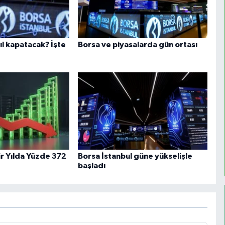
ıl kapatacak? İşte
Borsa ve piyasalarda gün ortası
ir Yılda Yüzde 372
Borsa İstanbul güne yükselişle
başladı