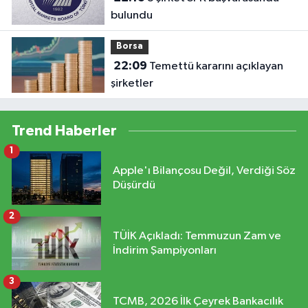
bulundu
Borsa
22:09
Temettü kararını açıklayan
şirketler
Trend Haberler
1
Apple'ı Bilançosu Değil, Verdiği Söz
Düşürdü
2
TÜİK Açıkladı: Temmuzun Zam ve
İndirim Şampiyonları
3
TCMB, 2026 İlk Çeyrek Bankacılık