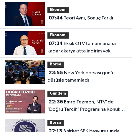
Ekonomi
07:44
Teori Aynı, Sonuç Farklı
Ekonomi
07:34
Eksik ÖTV tamamlanana
kadar akaryakıtta indirim yok
Borsa
23:55
New York borsası günü
düşüşle tamamladı
Gündem
22:36
Emre Tezmen, NTV'de
'Doğru Tercih' Programına Konuk
Olacak
Borsa
22:13
3 şirket SPK başvurusunda