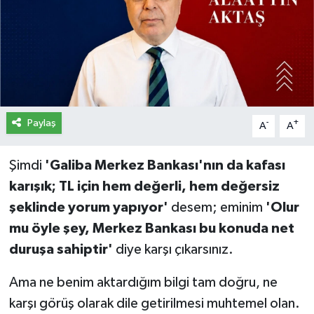
İletişim
Künye
Yasal Uyarı
Paylaş
-
+
A
A
Şimdi
'Galiba Merkez Bankası'nın da kafası
karışık; TL için hem değerli, hem değersiz
şeklinde yorum yapıyor'
desem; eminim
'Olur
mu öyle şey, Merkez Bankası bu konuda net
duruşa sahiptir'
diye karşı çıkarsınız.
Ama ne benim aktardığım bilgi tam doğru, ne
karşı görüş olarak dile getirilmesi muhtemel olan.