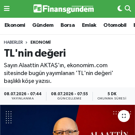
Ekonomi
Ekonomi
Ekonomi
Gündem
Borsa
Emlak
Otomobil
Gündem
Gündem
HABERLER
EKONOMI
TL'nin değeri
Borsa
Borsa
Sayın Alaattin AKTAŞ'ın, ekonomim.com
Emlak
Emlak
sitesinde bugün yayımlanan 'TL'nin değeri'
başlıklı köşe yazısı.
Emtia
Otomobil
08.07.2026 - 07:44
08.07.2026 - 07:55
5 DK
YAYINLANMA
GÜNCELLEME
OKUNMA SÜRESI
Otomobil
Emtia
Gizlilik Sözleşmesi
BITCOIN
Hakkımızda
Yapay Zeka