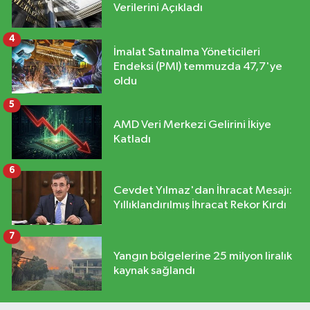
Verilerini Açıkladı
4
İmalat Satınalma Yöneticileri
Endeksi (PMI) temmuzda 47,7'ye
oldu
5
AMD Veri Merkezi Gelirini İkiye
Katladı
6
Cevdet Yılmaz'dan İhracat Mesajı:
Yıllıklandırılmış İhracat Rekor Kırdı
7
Yangın bölgelerine 25 milyon liralık
kaynak sağlandı