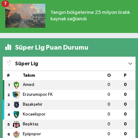
7
Yangın bölgelerine 25 milyon liralık
kaynak sağlandı
Süper Lig Puan Durumu
Süper Lig
#
Takım
O
P
Amed
0
0
1
Erzurumspor FK
0
0
2
Başakşehir
0
0
3
Kocaelispor
0
0
4
Beşiktaş
0
0
5
Eyüpspor
0
0
6