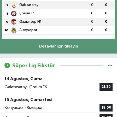
Galatasaray
0
0
7
Çorum FK
0
0
8
Gaziantep FK
0
0
9
Alanyaspor
0
0
10
Detaylar için tıklayın
Süper Lig Fikstür
14 Ağustos, Cuma
Galatasaray - Çorum FK
21:30
15 Ağustos, Cumartesi
Konyaspor - Rizespor
19:00