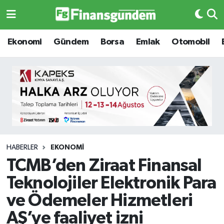
Ekonomi
Ekonomi
Ekonomi
Gündem
Borsa
Emlak
Otomobil
Gündem
Gündem
Borsa
Borsa
Emlak
Emlak
Emtia
Otomobil
HABERLER
EKONOMI
TCMB’den Ziraat Finansal
Otomobil
Emtia
Teknolojiler Elektronik Para
Gizlilik Sözleşmesi
BITCOIN
ve Ödemeler Hizmetleri
AŞ’ye faaliyet izni
Hakkımızda
Yapay Zeka