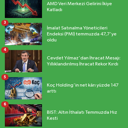
AMD Veri Merkezi Gelirini İkiye
Katladı
3
İmalat Satınalma Yöneticileri
Endeksi (PMI) temmuzda 47,7'ye
oldu
4
Cevdet Yılmaz'dan İhracat Mesajı:
Yıllıklandırılmış İhracat Rekor Kırdı
5
Koç Holding'in net kârı yüzde 147
arttı
6
BIST: Altın İthalatı Temmuzda Hız
Kesti