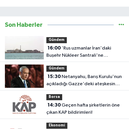
Son Haberler
Gündem
16:00
'Rus uzmanlar İran'daki
Buşehr Nükleer Santrali'ne
dönmeye başladı'
Gündem
15:30
Netanyahu, Barış Kurulu'nun
açıkladığı Gazze'deki ateşkesin
ikinci aşaması planını reddetti
Borsa
14:30
Geçen hafta şirketlerin öne
çıkan KAP bildirimleri!
Ekonomi