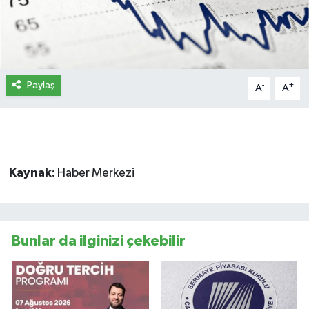
İletişim
Künye
Paylaş
-
+
A
A
Yasal Uyarı
Kaynak:
Haber Merkezi
Bunlar da ilginizi çekebilir