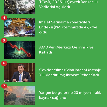
TCMB, 2026 İlk Çeyrek Bankacılık
Verilerini Açıkladı
4
İmalat Satınalma Yöneticileri
Endeksi (PMI) temmuzda 47,7'ye
oldu
5
AMD Veri Merkezi Gelirini İkiye
Katladı
6
Cevdet Yılmaz'dan İhracat Mesajı:
Yıllıklandırılmış İhracat Rekor Kırdı
7
Yangın bölgelerine 25 milyon liralık
kaynak sağlandı