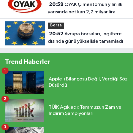
20:59
OYAK Çimento'nun yılın ilk
yarısında net karı 2,2 milyar lira
Borsa
20:52
Avrupa borsaları, İngiltere
dışında günü yükselişle tamamladı
Trend Haberler
1
Apple'ı Bilançosu Değil, Verdiği Söz
Düşürdü
2
TÜİK Açıkladı: Temmuzun Zam ve
İndirim Şampiyonları
3