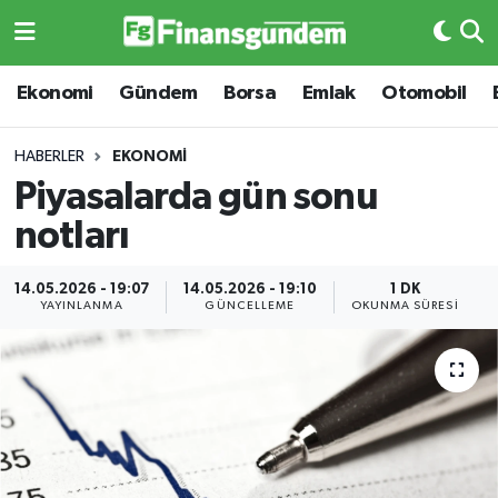
Ekonomi
Ekonomi
Ekonomi
Gündem
Borsa
Emlak
Otomobil
Gündem
Gündem
HABERLER
EKONOMI
Piyasalarda gün sonu
Borsa
Borsa
notları
Emlak
Emlak
14.05.2026 - 19:07
14.05.2026 - 19:10
1 DK
YAYINLANMA
GÜNCELLEME
OKUNMA SÜRESI
Emtia
Otomobil
Otomobil
Emtia
Gizlilik Sözleşmesi
BITCOIN
Hakkımızda
Yapay Zeka