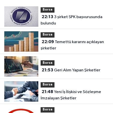
Borsa
22:13
3 şirket SPK başvurusunda
bulundu
Borsa
22:09
Temettü kararını açıklayan
şirketler
Borsa
21:53
Geri Alım Yapan Şirketler
Borsa
21:48
Yeni İş İlişkisi ve Sözleşme
İmzalayan Şirketler
Borsa