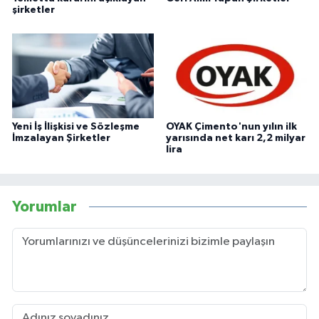
şirketler
Yeni İş İlişkisi ve Sözleşme
OYAK Çimento'nun yılın ilk
İmzalayan Şirketler
yarısında net karı 2,2 milyar
lira
Yorumlar