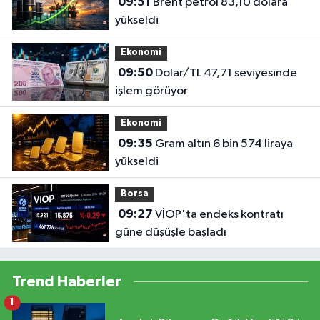
09:51
Brent petrol 83,10 dolara
yükseldi
Ekonomi
09:50
Dolar/TL 47,71 seviyesinde
işlem görüyor
Ekonomi
09:35
Gram altın 6 bin 574 liraya
yükseldi
Borsa
09:27
VİOP'ta endeks kontratı
güne düşüşle başladı
Trend Haberler
1