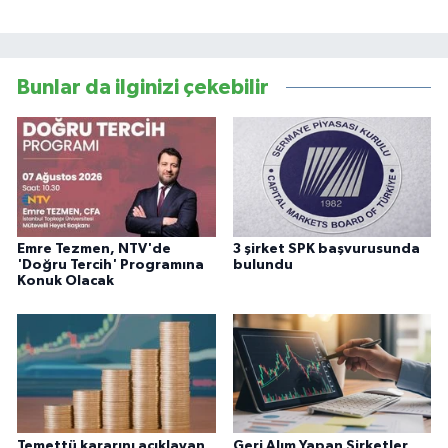
Bunlar da ilginizi çekebilir
Emre Tezmen, NTV'de
3 şirket SPK başvurusunda
'Doğru Tercih' Programına
bulundu
Konuk Olacak
Temettü kararını açıklayan
Geri Alım Yapan Şirketler