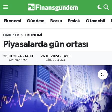
Ekonomi
Ekonomi
Ekonomi
Gündem
Borsa
Emlak
Otomobil
Gündem
Gündem
HABERLER
EKONOMI
Piyasalarda gün ortası
Borsa
Borsa
26.01.2024 - 14:13
26.01.2024 - 14:13
Emlak
Emlak
YAYINLANMA
GÜNCELLEME
Emtia
Otomobil
Otomobil
Emtia
Gizlilik Sözleşmesi
BITCOIN
Hakkımızda
Yapay Zeka