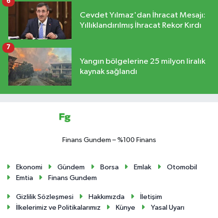
6
Cevdet Yılmaz'dan İhracat Mesajı:
Yıllıklandırılmış İhracat Rekor Kırdı
7
Yangın bölgelerine 25 milyon liralık
kaynak sağlandı
Finans Gundem – %100 Finans
Ekonomi
Gündem
Borsa
Emlak
Otomobil
Emtia
Finans Gundem
Gizlilik Sözleşmesi
Hakkımızda
İletişim
İlkelerimiz ve Politikalarımız
Künye
Yasal Uyarı