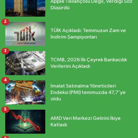
Apple'ı Bilançosu Değil, Verdiği Söz
Düşürdü
2
TÜİK Açıkladı: Temmuzun Zam ve
İndirim Şampiyonları
3
TCMB, 2026 İlk Çeyrek Bankacılık
Verilerini Açıkladı
4
İmalat Satınalma Yöneticileri
Endeksi (PMI) temmuzda 47,7'ye
oldu
5
AMD Veri Merkezi Gelirini İkiye
Katladı