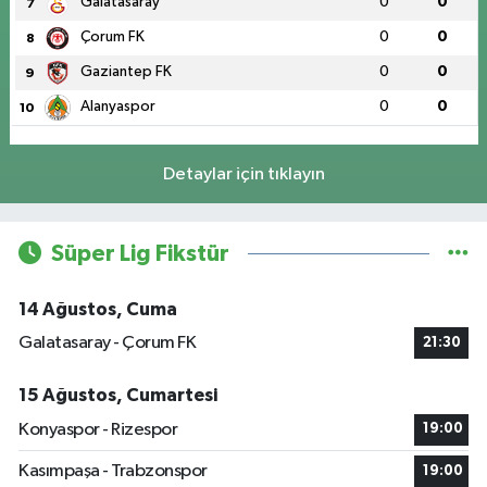
Galatasaray
0
0
7
Çorum FK
0
0
8
Gaziantep FK
0
0
9
Alanyaspor
0
0
10
Detaylar için tıklayın
Süper Lig Fikstür
14 Ağustos, Cuma
Galatasaray - Çorum FK
21:30
15 Ağustos, Cumartesi
Konyaspor - Rizespor
19:00
Kasımpaşa - Trabzonspor
19:00