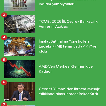
İndirim Şampiyonları
3
TCMB, 2026 İlk Çeyrek Bankacılık
Verilerini Açıkladı
4
İmalat Satınalma Yöneticileri
Endeksi (PMI) temmuzda 47,7'ye
oldu
5
AMD Veri Merkezi Gelirini İkiye
Katladı
6
Cevdet Yılmaz'dan İhracat Mesajı:
Yıllıklandırılmış İhracat Rekor Kırdı
7