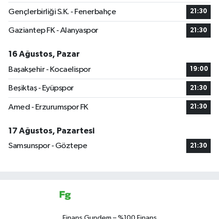
Gençlerbirliği S.K. - Fenerbahçe
21:30
Gaziantep FK - Alanyaspor
21:30
16 Ağustos, Pazar
Başakşehir - Kocaelispor
19:00
Beşiktaş - Eyüpspor
21:30
Amed - Erzurumspor FK
21:30
17 Ağustos, Pazartesi
Samsunspor - Göztepe
21:30
Finans Gundem – %100 Finans