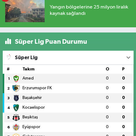
Yangın bölgelerine 25 milyon liralık
kaynak sağlandı
Süper Lig Puan Durumu
Süper Lig
#
Takım
O
P
Amed
0
0
1
Erzurumspor FK
0
0
2
Başakşehir
0
0
3
Kocaelispor
0
0
4
Beşiktaş
0
0
5
Eyüpspor
0
0
6