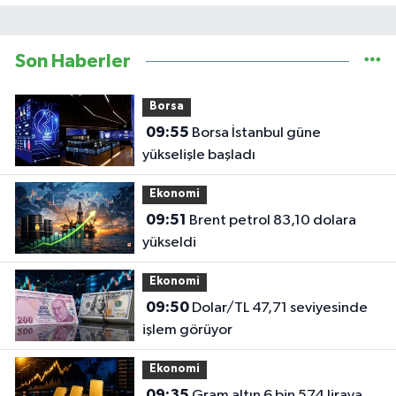
Son Haberler
Borsa
09:55
Borsa İstanbul güne
yükselişle başladı
Ekonomi
09:51
Brent petrol 83,10 dolara
yükseldi
Ekonomi
09:50
Dolar/TL 47,71 seviyesinde
işlem görüyor
Ekonomi
09:35
Gram altın 6 bin 574 liraya