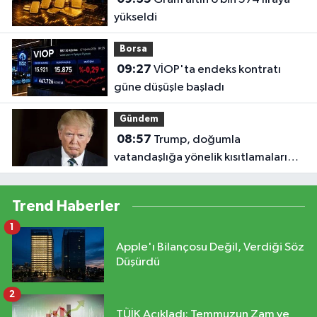
yükseldi
Borsa
09:27
VİOP'ta endeks kontratı
güne düşüşle başladı
Gündem
08:57
Trump, doğumla
vatandaşlığa yönelik kısıtlamaları
genişleten kararnameleri imzaladı
Trend Haberler
1
Apple'ı Bilançosu Değil, Verdiği Söz
Düşürdü
2
TÜİK Açıkladı: Temmuzun Zam ve