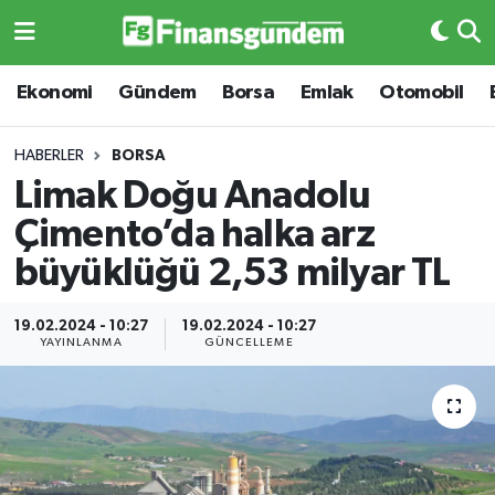
Ekonomi
Ekonomi
Ekonomi
Gündem
Borsa
Emlak
Otomobil
Gündem
Gündem
HABERLER
BORSA
Limak Doğu Anadolu
Borsa
Borsa
Çimento’da halka arz
Emlak
Emlak
büyüklüğü 2,53 milyar TL
Emtia
Otomobil
19.02.2024 - 10:27
19.02.2024 - 10:27
YAYINLANMA
GÜNCELLEME
Otomobil
Emtia
Gizlilik Sözleşmesi
BITCOIN
Hakkımızda
Yapay Zeka