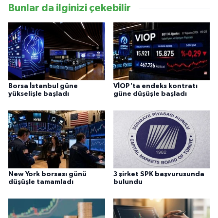
Bunlar da ilginizi çekebilir
Borsa İstanbul güne
VİOP'ta endeks kontratı
yükselişle başladı
güne düşüşle başladı
New York borsası günü
3 şirket SPK başvurusunda
düşüşle tamamladı
bulundu