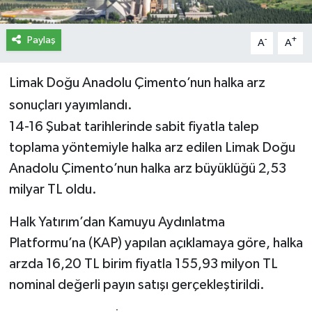
İletişim
Paylaş
-
+
A
A
Künye
Limak Doğu Anadolu Çimento’nun halka arz
Yasal Uyarı
sonuçları yayımlandı.
14-16 Şubat tarihlerinde sabit fiyatla talep
toplama yöntemiyle halka arz edilen Limak Doğu
Anadolu Çimento’nun halka arz büyüklüğü 2,53
milyar TL oldu.
Halk Yatırım’dan Kamuyu Aydınlatma
Platformu’na (KAP) yapılan açıklamaya göre, halka
arzda 16,20 TL birim fiyatla 155,93 milyon TL
nominal değerli payın satışı gerçekleştirildi.