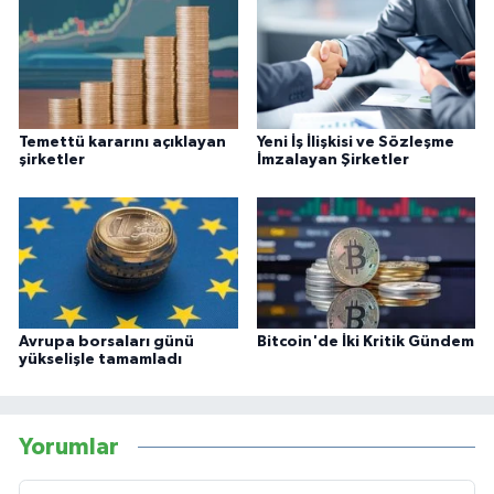
Temettü kararını açıklayan
Yeni İş İlişkisi ve Sözleşme
şirketler
İmzalayan Şirketler
Avrupa borsaları günü
Bitcoin'de İki Kritik Gündem
yükselişle tamamladı
Yorumlar