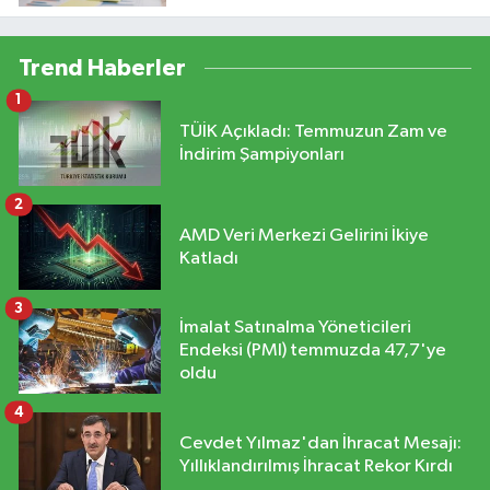
Trend Haberler
1
TÜİK Açıkladı: Temmuzun Zam ve
İndirim Şampiyonları
2
AMD Veri Merkezi Gelirini İkiye
Katladı
3
İmalat Satınalma Yöneticileri
Endeksi (PMI) temmuzda 47,7'ye
oldu
4
Cevdet Yılmaz'dan İhracat Mesajı:
Yıllıklandırılmış İhracat Rekor Kırdı