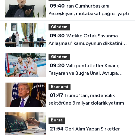
09:40
İran Cumhurbaşkanı
Pezeşkiyan, mutabakat çağrısı yaptı
Gündem
09:30
'Mekke Ortak Savunma
Anlaşması' kamuoyunun dikkatini
çekti
Gündem
09:20
Milli pentatletler Kıvanç
Taşyaran ve Buğra Ünal, Avrupa
Şampiyonası'nda finalde!
Ekonomi
01:47
Trump'tan, madencilik
sektörüne 3 milyar dolarlık yatırım
Borsa
21:54
Geri Alım Yapan Şirketler