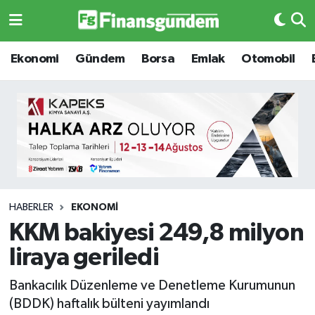
Ekonomi
Ekonomi
Ekonomi
Gündem
Borsa
Emlak
Otomobil
Gündem
Gündem
Borsa
Borsa
Emlak
Emlak
Emtia
Otomobil
HABERLER
EKONOMI
KKM bakiyesi 249,8 milyon
Otomobil
Emtia
liraya geriledi
Gizlilik Sözleşmesi
BITCOIN
Bankacılık Düzenleme ve Denetleme Kurumunun
(BDDK) haftalık bülteni yayımlandı
Hakkımızda
Yapay Zeka