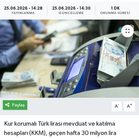
25.06.2026 - 14:28
25.06.2026 - 14:30
1 DK
İletişim
YAYINLANMA
GÜNCELLEME
OKUNMA SÜRESI
Künye
Yasal Uyarı
Paylaş
-
+
A
A
Kur korumalı Türk lirası mevduat ve katılma
hesapları (KKM), geçen hafta 30 milyon lira