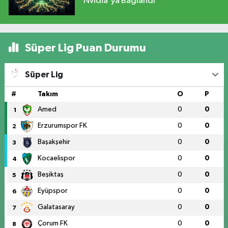
Nvidia'ya Bağlandı
Süper Lig Puan Durumu
Süper Lig
#
Takım
O
P
Amed
0
0
1
Erzurumspor FK
0
0
2
Başakşehir
0
0
3
Kocaelispor
0
0
4
Beşiktaş
0
0
5
Eyüpspor
0
0
6
Galatasaray
0
0
7
Çorum FK
0
0
8