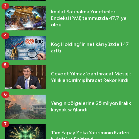
3
İmalat Satınalma Yöneticileri
Endeksi (PMI) temmuzda 47,7'ye
oldu
4
Koç Holding'in net kârı yüzde 147
arttı
5
Cevdet Yılmaz'dan İhracat Mesajı:
Yıllıklandırılmış İhracat Rekor Kırdı
6
Yangın bölgelerine 25 milyon liralık
kaynak sağlandı
7
Tüm Yapay Zeka Yatırımının Kaderi