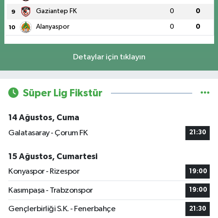
Gaziantep FK
0
0
9
Alanyaspor
0
0
10
Detaylar için tıklayın
Süper Lig Fikstür
14 Ağustos, Cuma
Galatasaray - Çorum FK
21:30
15 Ağustos, Cumartesi
Konyaspor - Rizespor
19:00
Kasımpaşa - Trabzonspor
19:00
Gençlerbirliği S.K. - Fenerbahçe
21:30