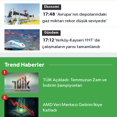
ilerliyor'
Ekonomi
17:48
'Avrupa'nın depolarındaki
gaz miktarı rekor düşük seviyede'
Gündem
17:12
Yerköy-Kayseri YHT'de
çalışmaların yarısı tamamlandı
Trend Haberler
1
TÜİK Açıkladı: Temmuzun Zam ve
İndirim Şampiyonları
2
AMD Veri Merkezi Gelirini İkiye
Katladı