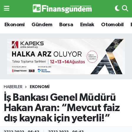
Ekonomi
Ekonomi
Ekonomi
Gündem
Borsa
Emlak
Otomobil
Gündem
Gündem
Borsa
Borsa
Emlak
Emlak
Emtia
Otomobil
HABERLER
EKONOMI
İş Bankası Genel Müdürü
Otomobil
Emtia
Hakan Aran: “Mevcut faiz
Gizlilik Sözleşmesi
BITCOIN
dış kaynak için yeterli!”
Hakkımızda
Yapay Zeka