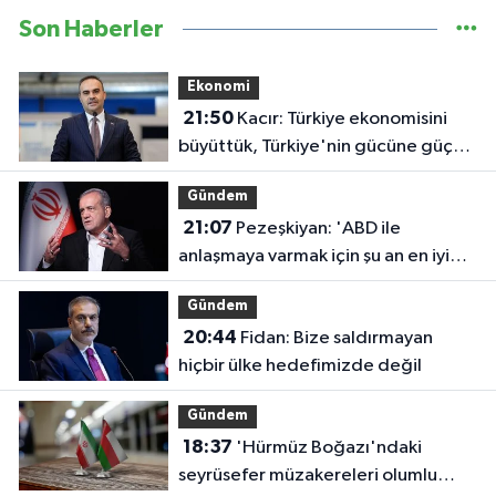
Son Haberler
Ekonomi
21:50
Kacır: Türkiye ekonomisini
büyüttük, Türkiye'nin gücüne güç
kattık
Gündem
21:07
Pezeşkiyan: 'ABD ile
anlaşmaya varmak için şu an en iyi
zaman'
Gündem
20:44
Fidan: Bize saldırmayan
hiçbir ülke hedefimizde değil
Gündem
18:37
'Hürmüz Boğazı'ndaki
seyrüsefer müzakereleri olumlu