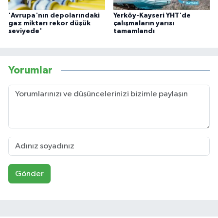
'Avrupa'nın depolarındaki
Yerköy-Kayseri YHT'de
gaz miktarı rekor düşük
çalışmaların yarısı
seviyede'
tamamlandı
Yorumlar
Gönder