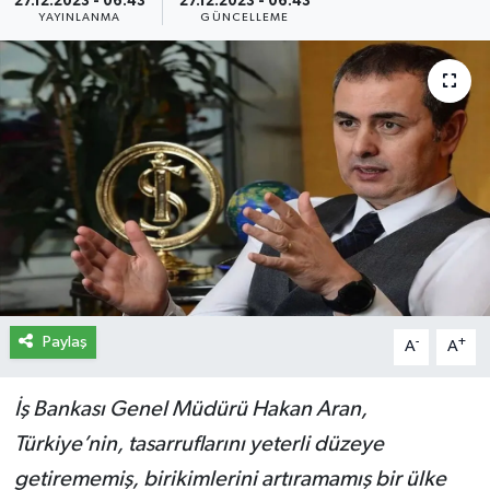
27.12.2023 - 06:43
27.12.2023 - 06:43
YAYINLANMA
GÜNCELLEME
İletişim
Künye
Yasal Uyarı
Paylaş
-
+
A
A
İş Bankası Genel Müdürü Hakan Aran,
Türkiye’nin, tasarruflarını yeterli düzeye
getirememiş, birikimlerini artıramamış bir ülke