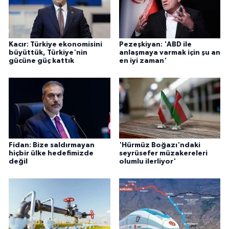
Kacır: Türkiye ekonomisini
Pezeşkiyan: 'ABD ile
büyüttük, Türkiye'nin
anlaşmaya varmak için şu an
gücüne güç kattık
en iyi zaman'
Fidan: Bize saldırmayan
'Hürmüz Boğazı'ndaki
hiçbir ülke hedefimizde
seyrüsefer müzakereleri
değil
olumlu ilerliyor'