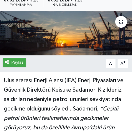
07.02.2024 - 11:23
07.02.2024 - 11:23
YAYINLANMA
GÜNCELLEME
İletişim
Künye
Yasal Uyarı
Paylaş
-
+
A
A
Uluslararası Enerji Ajansı (IEA) Enerji Piyasaları ve
Güvenlik Direktörü Keisuke Sadamori Kızıldeniz
saldırıları nedeniyle petrol ürünleri sevkiyatında
gecikme olduğunu söyledi. Sadamori,
“Çeşitli
petrol ürünleri teslimatlarında gecikmeler
görüyoruz, bu da özellikle Avrupa’daki ürün