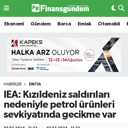
Ekonomi
Ekonomi
Ekonomi
Gündem
Borsa
Emlak
Otomobil
Gündem
Gündem
Borsa
Borsa
Emlak
Emlak
Emtia
Otomobil
HABERLER
EMTIA
IEA: Kızıldeniz saldırıları
Otomobil
Emtia
nedeniyle petrol ürünleri
Gizlilik Sözleşmesi
BITCOIN
sevkiyatında gecikme var
Hakkımızda
Yapay Zeka