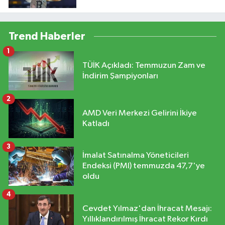
Trend Haberler
1
TÜİK Açıkladı: Temmuzun Zam ve
İndirim Şampiyonları
2
AMD Veri Merkezi Gelirini İkiye
Katladı
3
İmalat Satınalma Yöneticileri
Endeksi (PMI) temmuzda 47,7'ye
oldu
4
Cevdet Yılmaz'dan İhracat Mesajı:
Yıllıklandırılmış İhracat Rekor Kırdı