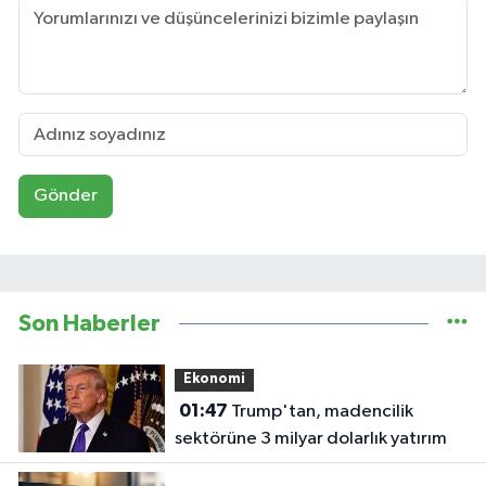
Gönder
Son Haberler
Ekonomi
01:47
Trump'tan, madencilik
sektörüne 3 milyar dolarlık yatırım