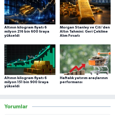
Altının kilogram fiyatı 6
Morgan Stanley ve Citi'den
milyon 216 bin 600 liraya
Altın Tahmini: Geri Çekilme
yükseldi
Alım Fırsatı
Altının kilogram fiyatı 6
Haftalık yatırım araçlarının
milyon 151 bin 900 liraya
performansı
yükseldi
Yorumlar