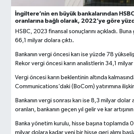
İngiltere’nin en büyük bankalarından HSBC’n
oranlarına bağlı olarak, 2022’ye göre yüzde
HSBC, 2023 finansal sonuçlarını açıkladı. Buna g
66,1 milyar dolara çıktı.
Bankanın vergi öncesi karı ise yüzde 78 yükseliş
Rekor vergi öncesi karın analistlerin 34,1 milyar 
Vergi öncesi karın beklentinin altında kalmasında
Communications’daki (BoCom) yatırımına ilişkin
Bankanın vergi sonrası karı ise 8,3 milyar dolar
oranları, bankanın geçen yıl gelir ve kar artışının
Banka yönetim kurulu, hisse başına toplamda 0,
milyar dolara kadar yeni bir hisse geri alımı başl