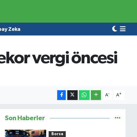
pay Zeka
ekor vergi öncesi
-
+
A
A
Son Haberler
Borsa