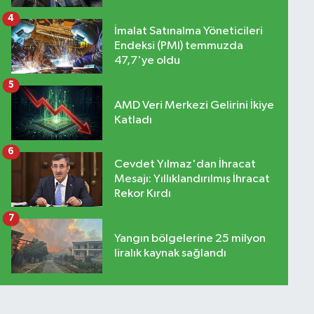
4
İmalat Satınalma Yöneticileri
Endeksi (PMI) temmuzda
47,7'ye oldu
5
AMD Veri Merkezi Gelirini İkiye
Katladı
6
Cevdet Yılmaz'dan İhracat
Mesajı: Yıllıklandırılmış İhracat
Rekor Kırdı
7
Yangın bölgelerine 25 milyon
liralık kaynak sağlandı