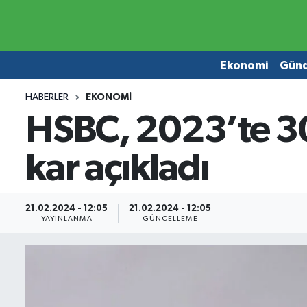
Ekonomi
Ekonomi
Ekonomi
Gün
Gündem
Gündem
HABERLER
EKONOMI
HSBC, 2023’te 30,
Borsa
Borsa
kar açıkladı
Emlak
Emlak
Emtia
Otomobil
21.02.2024 - 12:05
21.02.2024 - 12:05
YAYINLANMA
GÜNCELLEME
Otomobil
Emtia
Gizlilik Sözleşmesi
BITCOIN
Hakkımızda
Yapay Zeka