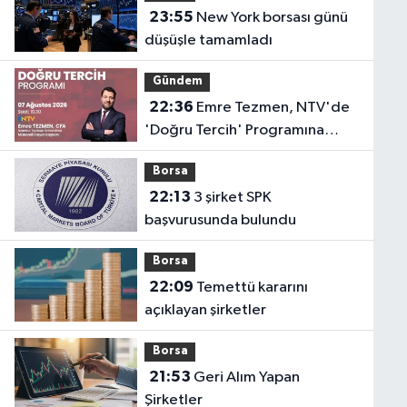
23:55
New York borsası günü
düşüşle tamamladı
Gündem
22:36
Emre Tezmen, NTV'de
'Doğru Tercih' Programına
Konuk Olacak
Borsa
22:13
3 şirket SPK
başvurusunda bulundu
Borsa
22:09
Temettü kararını
açıklayan şirketler
Borsa
21:53
Geri Alım Yapan
Şirketler