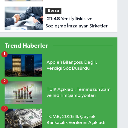
Borsa
21:48
Yeni İş İlişkisi ve
Sözleşme İmzalayan Şirketler
Trend Haberler
1
Apple'ı Bilançosu Değil,
Verdiği Söz Düşürdü
2
TÜİK Açıkladı: Temmuzun Zam
ve İndirim Şampiyonları
3
TCMB, 2026 İlk Çeyrek
Bankacılık Verilerini Açıkladı