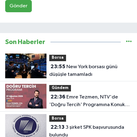
Gönder
Son Haberler
Borsa
23:55
New York borsası günü
düşüşle tamamladı
Gündem
22:36
Emre Tezmen, NTV'de
'Doğru Tercih' Programına Konuk
Olacak
Borsa
22:13
3 şirket SPK başvurusunda
bulundu