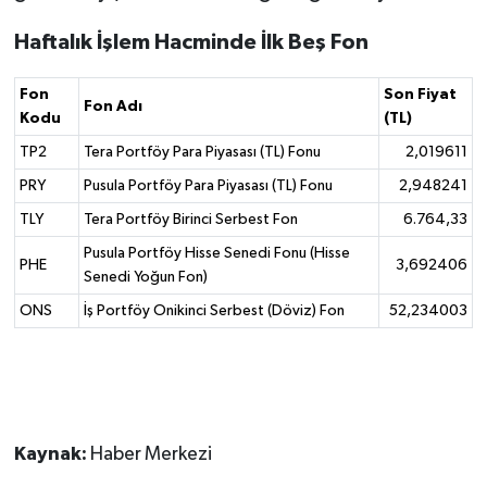
Haftalık İşlem Hacminde İlk Beş Fon
Fon
Son Fiyat
Fon Adı
Kodu
(TL)
TP2
Tera Portföy Para Piyasası (TL) Fonu
2,019611
PRY
Pusula Portföy Para Piyasası (TL) Fonu
2,948241
TLY
Tera Portföy Birinci Serbest Fon
6.764,33
Pusula Portföy Hisse Senedi Fonu (Hisse
PHE
3,692406
Senedi Yoğun Fon)
ONS
İş Portföy Onikinci Serbest (Döviz) Fon
52,234003
Kaynak:
Haber Merkezi