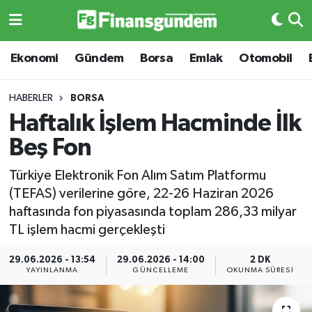
Ekonomi
Ekonomi
Ekonomi
Gündem
Borsa
Emlak
Otomobil
Gündem
Gündem
HABERLER
BORSA
Haftalık İşlem Hacminde İlk
Borsa
Borsa
Beş Fon
Emlak
Emlak
Türkiye Elektronik Fon Alım Satım Platformu
(TEFAS) verilerine göre, 22-26 Haziran 2026
Emtia
Otomobil
haftasında fon piyasasında toplam 286,33 milyar
TL işlem hacmi gerçekleşti
Otomobil
Emtia
29.06.2026 - 13:54
29.06.2026 - 14:00
2 DK
Gizlilik Sözleşmesi
BITCOIN
YAYINLANMA
GÜNCELLEME
OKUNMA SÜRESI
Hakkımızda
Yapay Zeka