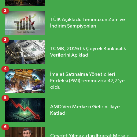
2
TÜİK Açıkladı: Temmuzun Zam ve
İndirim Şampiyonları
3
TCMB, 2026 İlk Çeyrek Bankacılık
Verilerini Açıkladı
4
İmalat Satınalma Yöneticileri
Endeksi (PMI) temmuzda 47,7'ye
oldu
5
AMD Veri Merkezi Gelirini İkiye
Katladı
6
Cevdet Yılmaz'dan İhracat Mesajı: