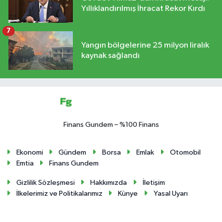
Yıllıklandırılmış İhracat Rekor Kırdı
7
Yangın bölgelerine 25 milyon liralık
kaynak sağlandı
Finans Gundem – %100 Finans
Ekonomi
Gündem
Borsa
Emlak
Otomobil
Emtia
Finans Gundem
Gizlilik Sözleşmesi
Hakkımızda
İletişim
İlkelerimiz ve Politikalarımız
Künye
Yasal Uyarı