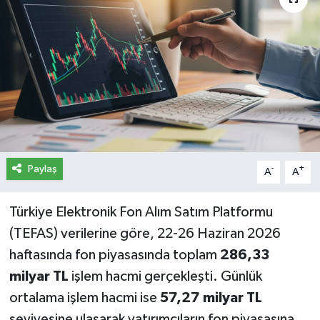
İletişim
Künye
Yasal Uyarı
Paylaş
-
+
A
A
Türkiye Elektronik Fon Alım Satım Platformu
(TEFAS) verilerine göre, 22-26 Haziran 2026
haftasında fon piyasasında toplam
286,33
milyar TL
işlem hacmi gerçekleşti. Günlük
ortalama işlem hacmi ise
57,27 milyar TL
seviyesine ulaşarak yatırımcıların fon piyasasına