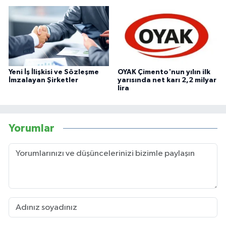
Yeni İş İlişkisi ve Sözleşme
OYAK Çimento'nun yılın ilk
İmzalayan Şirketler
yarısında net karı 2,2 milyar
lira
Yorumlar