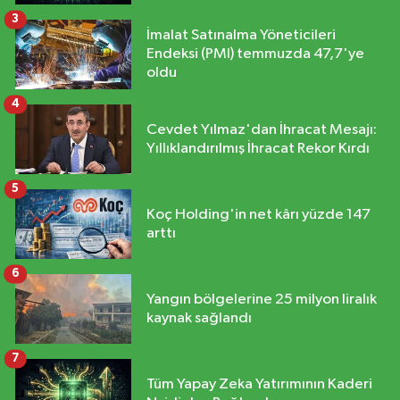
3
İmalat Satınalma Yöneticileri
Endeksi (PMI) temmuzda 47,7'ye
oldu
4
Cevdet Yılmaz'dan İhracat Mesajı:
Yıllıklandırılmış İhracat Rekor Kırdı
5
Koç Holding'in net kârı yüzde 147
arttı
6
Yangın bölgelerine 25 milyon liralık
kaynak sağlandı
7
Tüm Yapay Zeka Yatırımının Kaderi