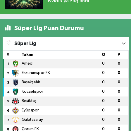
Nvidia'ya Bağlandı
Süper Lig Puan Durumu
Süper Lig
#
Takım
O
P
Amed
0
0
1
Erzurumspor FK
0
0
2
Başakşehir
0
0
3
Kocaelispor
0
0
4
Beşiktaş
0
0
5
Eyüpspor
0
0
6
Galatasaray
0
0
7
Çorum FK
0
0
8