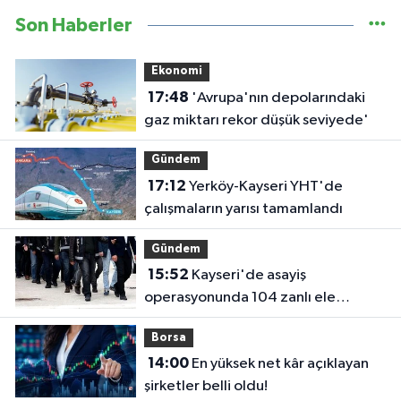
Son Haberler
Ekonomi
17:48
'Avrupa'nın depolarındaki
gaz miktarı rekor düşük seviyede'
Gündem
17:12
Yerköy-Kayseri YHT'de
çalışmaların yarısı tamamlandı
Gündem
15:52
Kayseri'de asayiş
operasyonunda 104 zanlı ele
geçirildi
Borsa
14:00
En yüksek net kâr açıklayan
şirketler belli oldu!