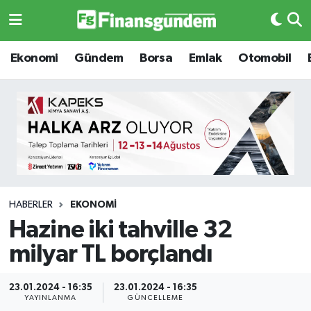
Ekonomi
Ekonomi
Ekonomi
Gündem
Borsa
Emlak
Otomobil
Gündem
Gündem
Borsa
Borsa
Emlak
Emlak
Emtia
Otomobil
HABERLER
EKONOMI
Hazine iki tahville 32
Otomobil
Emtia
milyar TL borçlandı
Gizlilik Sözleşmesi
BITCOIN
23.01.2024 - 16:35
23.01.2024 - 16:35
Hakkımızda
Yapay Zeka
YAYINLANMA
GÜNCELLEME