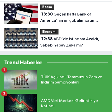
Borsa
13:30
Geçen hafta Bank of
America'nın en çok alım satım
yaptığı hisseler
Ekonomi
12:38
ABD'de İstihdam Azaldı,
Sebebi Yapay Zeka mı?
Trend Haberler
1
TÜİK Açıkladı: Temmuzun Zam ve
İndirim Şampiyonları
2
AMD Veri Merkezi Gelirini İkiye
Katladı