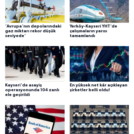
'Avrupa'nın depolarındaki
Yerköy-Kayseri YHT'de
gaz miktarı rekor düşük
çalışmaların yarısı
seviyede'
tamamlandı
Kayseri'de asayiş
En yüksek net kâr açıklayan
operasyonunda 104 zanlı
şirketler belli oldu!
ele geçirildi