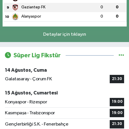
Gaziantep FK
0
0
9
Alanyaspor
0
0
10
Detaylar için tıklayın
Süper Lig Fikstür
14 Ağustos, Cuma
Galatasaray - Çorum FK
21:30
15 Ağustos, Cumartesi
Konyaspor - Rizespor
19:00
Kasımpaşa - Trabzonspor
19:00
Gençlerbirliği S.K. - Fenerbahçe
21:30