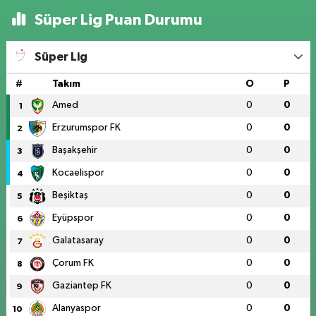
Süper Lig Puan Durumu
Süper Lig
#
Takım
O
P
Amed
0
0
1
Erzurumspor FK
0
0
2
Başakşehir
0
0
3
Kocaelispor
0
0
4
Beşiktaş
0
0
5
Eyüpspor
0
0
6
Galatasaray
0
0
7
Çorum FK
0
0
8
Gaziantep FK
0
0
9
Alanyaspor
0
0
10