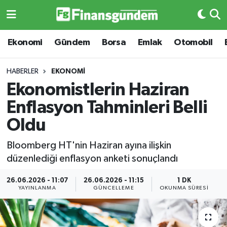
Ekonomi
Ekonomi
Ekonomi
Gündem
Borsa
Emlak
Otomobil
Gündem
Gündem
HABERLER
EKONOMI
Ekonomistlerin Haziran
Borsa
Borsa
Enflasyon Tahminleri Belli
Emlak
Emlak
Oldu
Emtia
Otomobil
Bloomberg HT'nin Haziran ayına ilişkin
düzenlediği enflasyon anketi sonuçlandı
Otomobil
Emtia
26.06.2026 - 11:07
26.06.2026 - 11:15
1 DK
YAYINLANMA
GÜNCELLEME
OKUNMA SÜRESI
Gizlilik Sözleşmesi
BITCOIN
Hakkımızda
Yapay Zeka