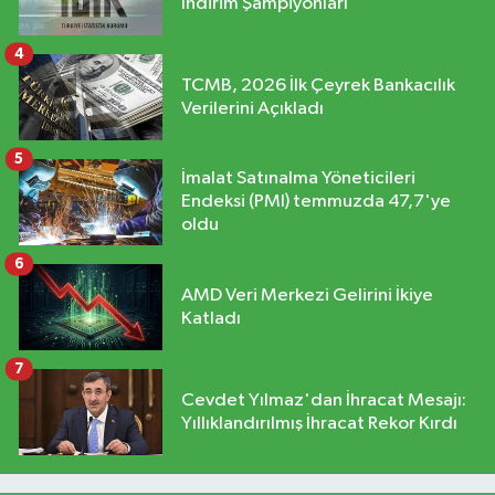
İndirim Şampiyonları
4
TCMB, 2026 İlk Çeyrek Bankacılık
Verilerini Açıkladı
5
İmalat Satınalma Yöneticileri
Endeksi (PMI) temmuzda 47,7'ye
oldu
6
AMD Veri Merkezi Gelirini İkiye
Katladı
7
Cevdet Yılmaz'dan İhracat Mesajı:
Yıllıklandırılmış İhracat Rekor Kırdı