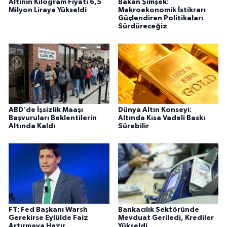
Altının Kilogram Fiyatı 6,5
Bakan Şimşek:
Milyon Liraya Yükseldi
Makroekonomik İstikrarı
Güçlendiren Politikaları
Sürdüreceğiz
ABD'de İşsizlik Maaşı
Dünya Altın Konseyi:
Başvuruları Beklentilerin
Altında Kısa Vadeli Baskı
Altında Kaldı
Sürebilir
FT: Fed Başkanı Warsh
Bankacılık Sektöründe
Gerekirse Eylülde Faiz
Mevduat Geriledi, Krediler
Artırmaya Hazır
Yükseldi