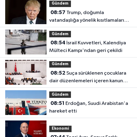
Gündem
08:57
Trump, doğumla
vatandaşlığa yönelik kısıtlamaları
genişleten kararnameleri imzaladı
Gündem
08:54
İsrail Kuvvetleri, Kalendiya
Mülteci Kampı'ndan geri çekildi
Gündem
08:52
Suça sürüklenen çocuklara
dair düzenlemeleri içeren kanun
teklifi görüşülüyor
Gündem
08:51
Erdoğan, Suudi Arabistan'a
hareket etti
Ekonomi