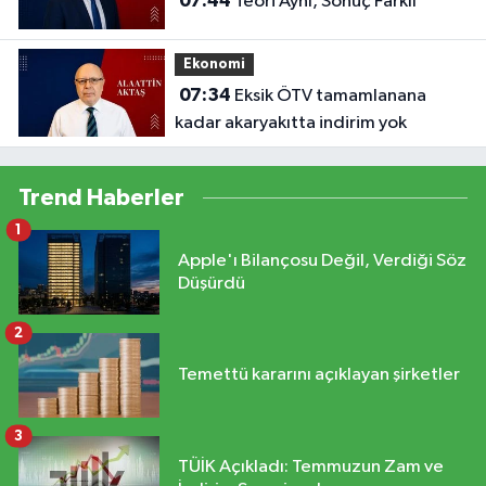
07:44
Teori Aynı, Sonuç Farklı
Ekonomi
07:34
Eksik ÖTV tamamlanana
kadar akaryakıtta indirim yok
Trend Haberler
1
Apple'ı Bilançosu Değil, Verdiği Söz
Düşürdü
2
Temettü kararını açıklayan şirketler
3
TÜİK Açıkladı: Temmuzun Zam ve