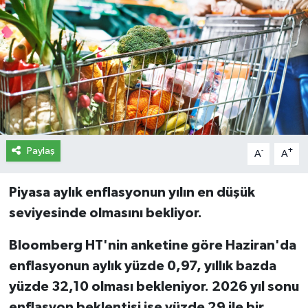
İletişim
Künye
Yasal Uyarı
Paylaş
-
+
A
A
Piyasa aylık enflasyonun yılın en düşük
seviyesinde olmasını bekliyor.
Bloomberg HT'nin anketine göre Haziran'da
enflasyonun aylık yüzde 0,97, yıllık bazda
yüzde 32,10 olması bekleniyor. 2026 yıl sonu
enflasyon beklentisi ise yüzde 29 ile bir