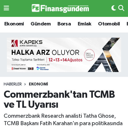
Ekonomi
Ekonomi
Ekonomi
Gündem
Borsa
Emlak
Otomobil
Gündem
Gündem
Borsa
Borsa
Emlak
Emlak
Emtia
Otomobil
HABERLER
EKONOMI
Commerzbank'tan TCMB
Otomobil
Emtia
ve TL Uyarısı
Gizlilik Sözleşmesi
BITCOIN
Commerzbank Research analisti Tatha Ghose,
TCMB Başkanı Fatih Karahan'ın para politikasında
Hakkımızda
Yapay Zeka