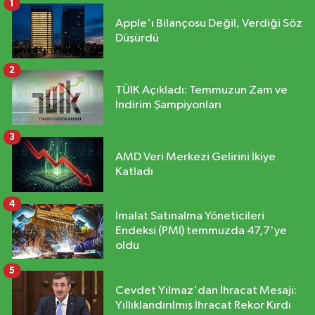
1
Apple'ı Bilançosu Değil, Verdiği Söz
Düşürdü
2
TÜİK Açıkladı: Temmuzun Zam ve
İndirim Şampiyonları
3
AMD Veri Merkezi Gelirini İkiye
Katladı
4
İmalat Satınalma Yöneticileri
Endeksi (PMI) temmuzda 47,7'ye
oldu
5
Cevdet Yılmaz'dan İhracat Mesajı:
Yıllıklandırılmış İhracat Rekor Kırdı