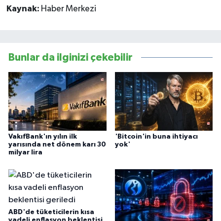
Kaynak:
Haber Merkezi
Bunlar da ilginizi çekebilir
VakıfBank'ın yılın ilk
'Bitcoin'in buna ihtiyacı
yarısında net dönem karı 30
yok'
milyar lira
ABD'de tüketicilerin kısa
vadeli enflasyon beklentisi