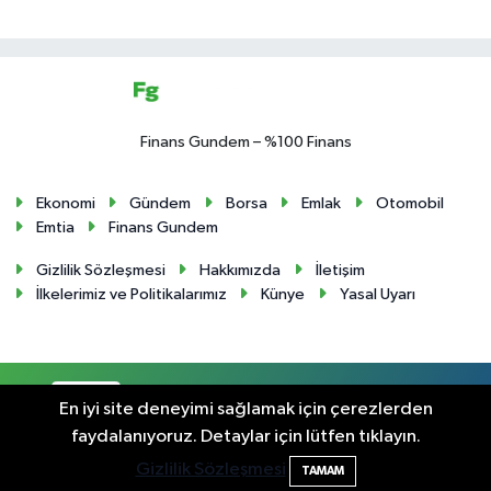
Finans Gundem – %100 Finans
Ekonomi
Gündem
Borsa
Emlak
Otomobil
Emtia
Finans Gundem
Gizlilik Sözleşmesi
Hakkımızda
İletişim
İlkelerimiz ve Politikalarımız
Künye
Yasal Uyarı
RSS
Copyright © 2024. Her hakkı saklıdır.
En iyi site deneyimi sağlamak için çerezlerden
faydalanıyoruz. Detaylar için lütfen tıklayın.
Haber Yazılımı:
TE Bilişim
Gizlilik Sözleşmesi
TAMAM