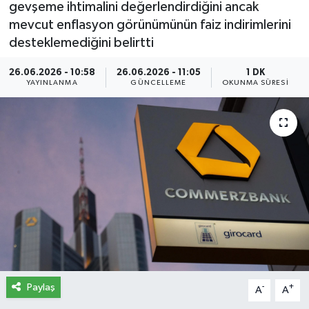
gevşeme ihtimalini değerlendirdiğini ancak
mevcut enflasyon görünümünün faiz indirimlerini
İletişim
desteklemediğini belirtti
Künye
26.06.2026 - 10:58
26.06.2026 - 11:05
1 DK
YAYINLANMA
GÜNCELLEME
OKUNMA SÜRESI
Yasal Uyarı
Paylaş
-
+
A
A