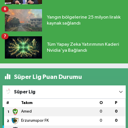
6
Yangın bölgelerine 25 milyon liralık
kaynak sağlandı
7
Tüm Yapay Zeka Yatırımının Kaderi
Nvidia'ya Bağlandı
Süper Lig Puan Durumu
Süper Lig
#
Takım
O
P
Amed
0
0
1
Erzurumspor FK
0
0
2