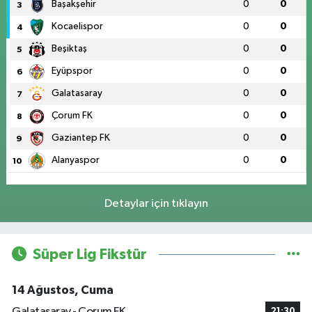
Başakşehir
0
0
3
Kocaelispor
0
0
4
Beşiktaş
0
0
5
Eyüpspor
0
0
6
Galatasaray
0
0
7
Çorum FK
0
0
8
Gaziantep FK
0
0
9
Alanyaspor
0
0
10
Detaylar için tıklayın
Süper Lig Fikstür
14 Ağustos, Cuma
Galatasaray - Çorum FK
21:30