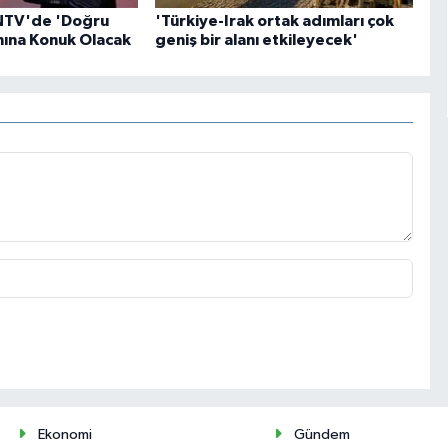
NTV'de 'Doğru
'Türkiye-Irak ortak adımları çok
mına Konuk Olacak
geniş bir alanı etkileyecek'
Ekonomi
Gündem