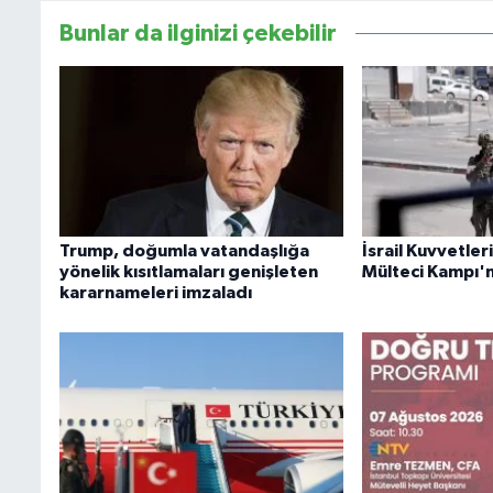
Bunlar da ilginizi çekebilir
Trump, doğumla vatandaşlığa
İsrail Kuvvetler
yönelik kısıtlamaları genişleten
Mülteci Kampı'n
kararnameleri imzaladı