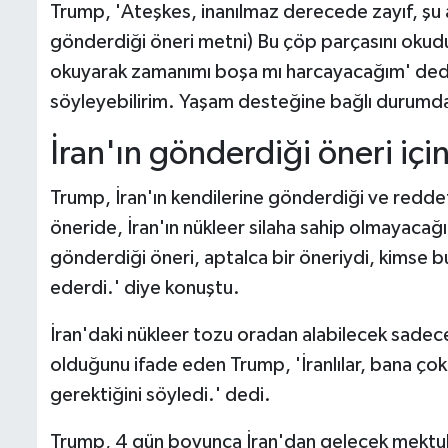
Trump, 'Ateşkes, inanılmaz derecede zayıf, şu an
gönderdiği öneri metni) Bu çöp parçasını okudu
okuyarak zamanımı boşa mı harcayacağım' dedi
söyleyebilirim. Yaşam desteğine bağlı durumda
İran'ın gönderdiği öneri içi
Trump, İran'ın kendilerine gönderdiği ve redde
öneride, İran'ın nükleer silaha sahip olmayacağ
gönderdiği öneri, aptalca bir öneriydi, kimse 
ederdi.' diye konuştu.
İran'daki nükleer tozu oradan alabilecek sadece
olduğunu ifade eden Trump, 'İranlılar, bana çok
gerektiğini söyledi.' dedi.
Trump, 4 gün boyunca İran'dan gelecek mektubu