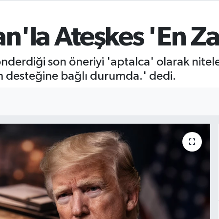
n'la Ateşkes 'En Z
erdiği son öneriyi 'aptalca' olarak nitele
m desteğine bağlı durumda.' dedi.