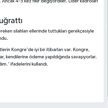
cak 4-5 kez fikir değiştirdiler. Lider kadroları
 uğrattı
reken silahları ellerinde tuttukları gerekçesiyle
ndu.
tlerin Kongre'de iyi bir itibarları var. Kongre,
nlar, kendilerine ödeme yapıldığında savaşıyorlar.
m.' ifadelerini kullandı.