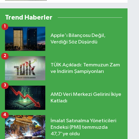
düzenleme
Trend Haberler
1
Apple'ı Bilançosu Değil,
Verdiği Söz Düşürdü
2
TÜİK Açıkladı: Temmuzun Zam
ve İndirim Şampiyonları
3
AMD Veri Merkezi Gelirini İkiye
Katladı
4
İmalat Satınalma Yöneticileri
Endeksi (PMI) temmuzda
47,7'ye oldu