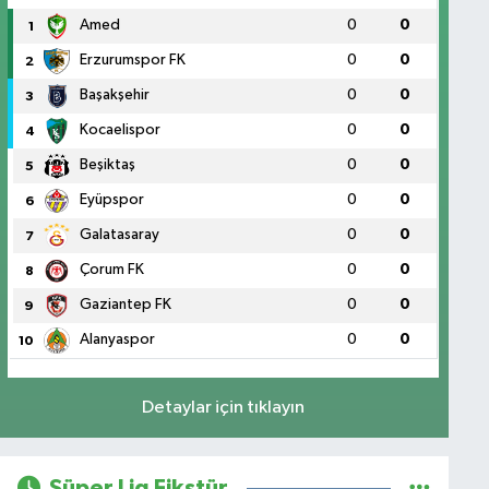
Amed
0
0
1
Erzurumspor FK
0
0
2
Başakşehir
0
0
3
Kocaelispor
0
0
4
Beşiktaş
0
0
5
Eyüpspor
0
0
6
Galatasaray
0
0
7
Çorum FK
0
0
8
Gaziantep FK
0
0
9
Alanyaspor
0
0
10
Detaylar için tıklayın
Süper Lig Fikstür