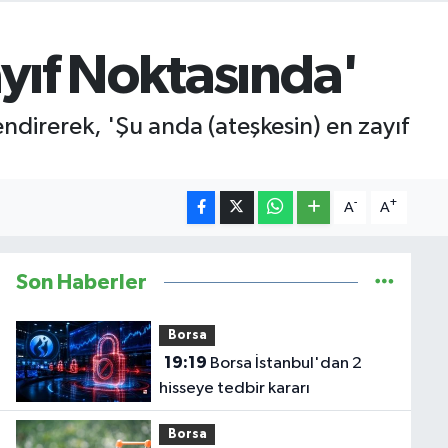
ayıf Noktasında'
ndirerek, 'Şu anda (ateşkesin) en zayıf
-
+
A
A
Son Haberler
Borsa
19:19
Borsa İstanbul'dan 2
hisseye tedbir kararı
Borsa