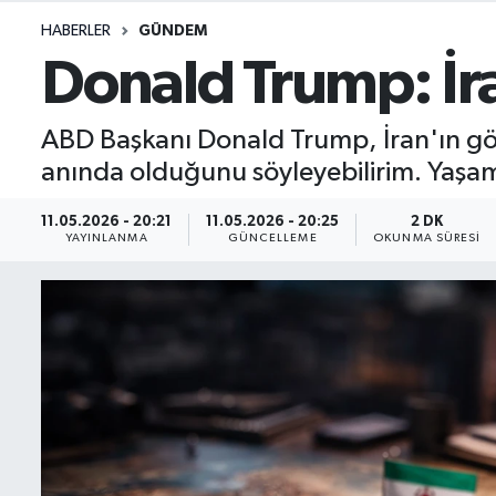
HABERLER
GÜNDEM
İletişim
Donald Trump: İra
Künye
ABD Başkanı Donald Trump, İran'ın gönd
Yasal Uyarı
anında olduğunu söyleyebilirim. Yaşa
11.05.2026 - 20:21
11.05.2026 - 20:25
2 DK
YAYINLANMA
GÜNCELLEME
OKUNMA SÜRESI