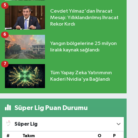
5
Cevdet Yılmaz'dan İhracat
Mesajı: Yıllıklandırılmış İhracat
Rekor Kırdı
6
Yangın bölgelerine 25 milyon
liralık kaynak sağlandı
7
Tüm Yapay Zeka Yatırımının
Kaderi Nvidia'ya Bağlandı
Süper Lig Puan Durumu
Süper Lig
#
Takım
O
P