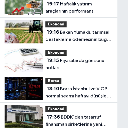
19:17
Haftalık yatırım
araçlarının performansı
Ekonomi
19:16
Bakan Yumaklı, tarımsal
destekleme ödemesinin bugün
yapılacağını bildirdi
Ekonomi
19:15
Piyasalarda gün sonu
notları
Borsa
18:10
Borsa İstanbul ve VİOP
normal seansı haftayı düşüşle
tamamladı
Ekonomi
17:36
BDDK'den tasarruf
finansman şirketlerine yeni