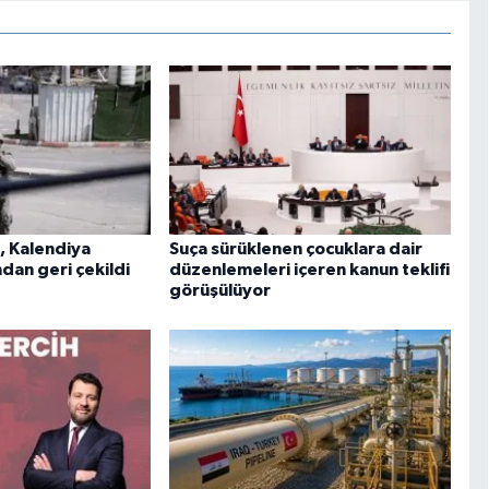
i, Kalendiya
Suça sürüklenen çocuklara dair
dan geri çekildi
düzenlemeleri içeren kanun teklifi
görüşülüyor