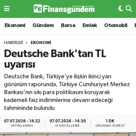
Ekonomi
Ekonomi
Ekonomi
Gündem
Borsa
Emlak
Otomobil
Gündem
Gündem
HABERLER
EKONOMI
Deutsche Bank'tan TL
Borsa
Borsa
uyarısı
Emlak
Emlak
Deutsche Bank, Türkiye'ye ilişkin ikinci yarı
görünüm raporunda, Türkiye Cumhuriyet Merkez
Emtia
Otomobil
Bankası'nın sıkı para politikasını koruyarak
kademeli faiz indirimlerine devam edeceği
Otomobil
Emtia
tahmininde bulundu
Gizlilik Sözleşmesi
BITCOIN
07.07.2026 - 14:22
07.07.2026 - 14:30
1 DK
YAYINLANMA
GÜNCELLEME
OKUNMA SÜRESI
Hakkımızda
Yapay Zeka