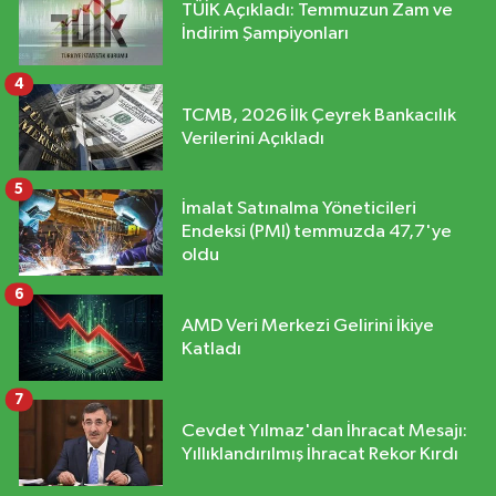
TÜİK Açıkladı: Temmuzun Zam ve
İndirim Şampiyonları
4
TCMB, 2026 İlk Çeyrek Bankacılık
Verilerini Açıkladı
5
İmalat Satınalma Yöneticileri
Endeksi (PMI) temmuzda 47,7'ye
oldu
6
AMD Veri Merkezi Gelirini İkiye
Katladı
7
Cevdet Yılmaz'dan İhracat Mesajı:
Yıllıklandırılmış İhracat Rekor Kırdı