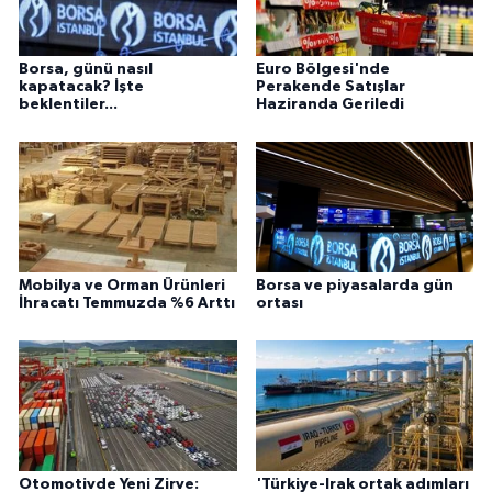
Borsa, günü nasıl
Euro Bölgesi'nde
kapatacak? İşte
Perakende Satışlar
beklentiler...
Haziranda Geriledi
Mobilya ve Orman Ürünleri
Borsa ve piyasalarda gün
İhracatı Temmuzda %6 Arttı
ortası
Otomotivde Yeni Zirve:
'Türkiye-Irak ortak adımları