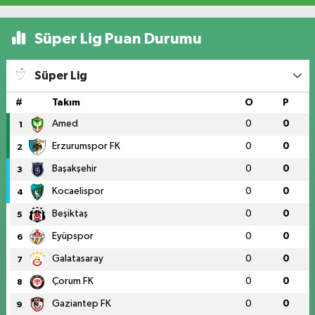
Süper Lig Puan Durumu
Süper Lig
#
Takım
O
P
Amed
0
0
1
Erzurumspor FK
0
0
2
Başakşehir
0
0
3
Kocaelispor
0
0
4
Beşiktaş
0
0
5
Eyüpspor
0
0
6
Galatasaray
0
0
7
Çorum FK
0
0
8
Gaziantep FK
0
0
9