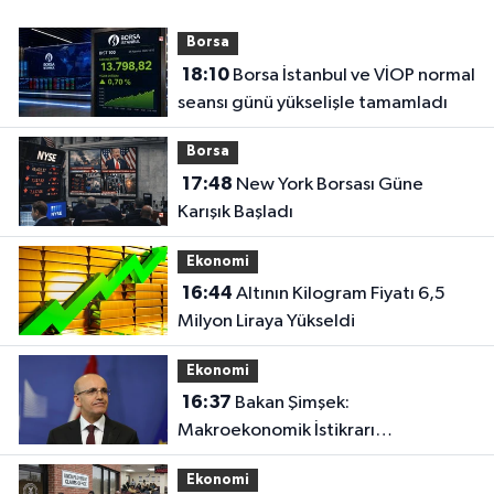
Borsa
18:10
Borsa İstanbul ve VİOP normal
seansı günü yükselişle tamamladı
Borsa
17:48
New York Borsası Güne
Karışık Başladı
Ekonomi
16:44
Altının Kilogram Fiyatı 6,5
Milyon Liraya Yükseldi
Ekonomi
16:37
Bakan Şimşek:
Makroekonomik İstikrarı
Güçlendiren Politikaları
Ekonomi
Sürdüreceğiz