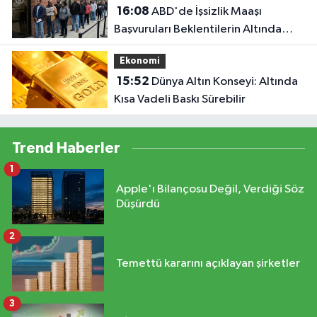
16:08
ABD'de İşsizlik Maaşı
Başvuruları Beklentilerin Altında
Kaldı
Ekonomi
15:52
Dünya Altın Konseyi: Altında
Kısa Vadeli Baskı Sürebilir
Trend Haberler
1
Apple'ı Bilançosu Değil, Verdiği Söz
Düşürdü
2
Temettü kararını açıklayan şirketler
3