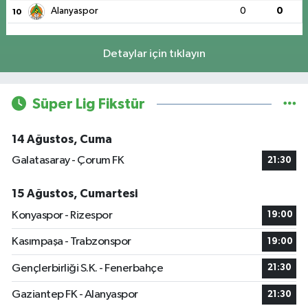
Alanyaspor
0
0
10
Detaylar için tıklayın
Süper Lig Fikstür
14 Ağustos, Cuma
Galatasaray - Çorum FK
21:30
15 Ağustos, Cumartesi
Konyaspor - Rizespor
19:00
Kasımpaşa - Trabzonspor
19:00
Gençlerbirliği S.K. - Fenerbahçe
21:30
Gaziantep FK - Alanyaspor
21:30